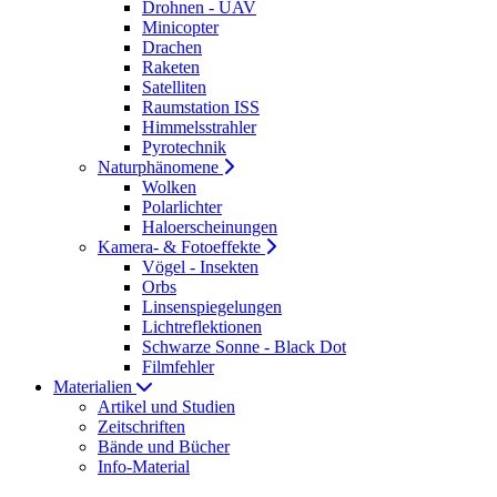
Drohnen - UAV
Minicopter
Drachen
Raketen
Satelliten
Raumstation ISS
Himmelsstrahler
Pyrotechnik
Naturphänomene
Wolken
Polarlichter
Haloerscheinungen
Kamera- & Fotoeffekte
Vögel - Insekten
Orbs
Linsenspiegelungen
Lichtreflektionen
Schwarze Sonne - Black Dot
Filmfehler
Materialien
Artikel und Studien
Zeitschriften
Bände und Bücher
Info-Material