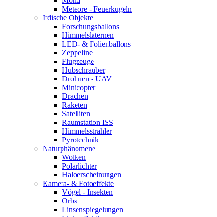
Mond
Meteore - Feuerkugeln
Irdische Objekte
Forschungsballons
Himmelslaternen
LED- & Folienballons
Zeppeline
Flugzeuge
Hubschrauber
Drohnen - UAV
Minicopter
Drachen
Raketen
Satelliten
Raumstation ISS
Himmelsstrahler
Pyrotechnik
Naturphänomene
Wolken
Polarlichter
Haloerscheinungen
Kamera- & Fotoeffekte
Vögel - Insekten
Orbs
Linsenspiegelungen