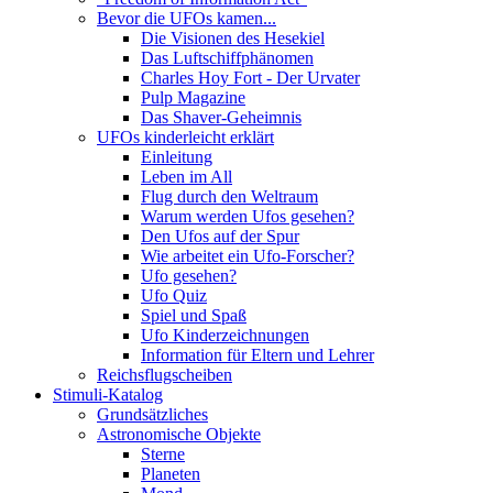
Bevor die UFOs kamen...
Die Visionen des Hesekiel
Das Luftschiffphänomen
Charles Hoy Fort - Der Urvater
Pulp Magazine
Das Shaver-Geheimnis
UFOs kinderleicht erklärt
Einleitung
Leben im All
Flug durch den Weltraum
Warum werden Ufos gesehen?
Den Ufos auf der Spur
Wie arbeitet ein Ufo-Forscher?
Ufo gesehen?
Ufo Quiz
Spiel und Spaß
Ufo Kinderzeichnungen
Information für Eltern und Lehrer
Reichsflugscheiben
Stimuli-Katalog
Grundsätzliches
Astronomische Objekte
Sterne
Planeten