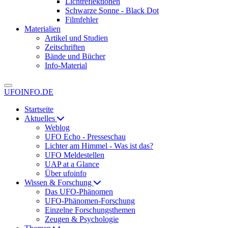
Lichtreflektionen
Schwarze Sonne - Black Dot
Filmfehler
Materialien
Artikel und Studien
Zeitschriften
Bände und Bücher
Info-Material
UFOINFO.DE
Startseite
Aktuelles
Weblog
UFO Echo - Presseschau
Lichter am Himmel - Was ist das?
UFO Meldestellen
UAP at a Glance
Über ufoinfo
Wissen & Forschung
Das UFO-Phänomen
UFO-Phänomen-Forschung
Einzelne Forschungsthemen
Zeugen & Psychologie