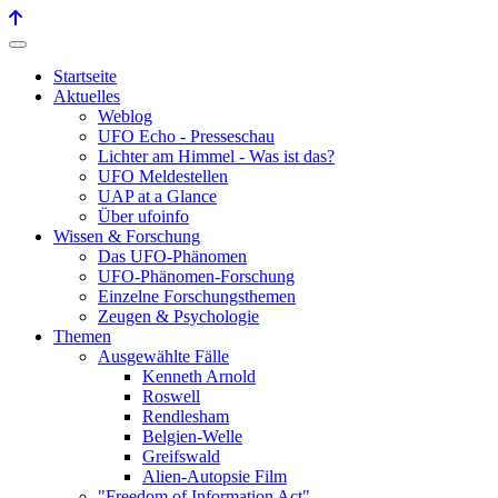
Startseite
Aktuelles
Weblog
UFO Echo - Presseschau
Lichter am Himmel - Was ist das?
UFO Meldestellen
UAP at a Glance
Über ufoinfo
Wissen & Forschung
Das UFO-Phänomen
UFO-Phänomen-Forschung
Einzelne Forschungsthemen
Zeugen & Psychologie
Themen
Ausgewählte Fälle
Kenneth Arnold
Roswell
Rendlesham
Belgien-Welle
Greifswald
Alien-Autopsie Film
"Freedom of Information Act"