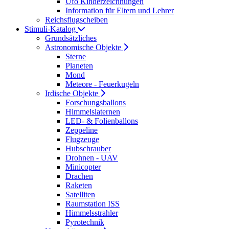
Ufo Kinderzeichnungen
Information für Eltern und Lehrer
Reichsflugscheiben
Stimuli-Katalog
Grundsätzliches
Astronomische Objekte
Sterne
Planeten
Mond
Meteore - Feuerkugeln
Irdische Objekte
Forschungsballons
Himmelslaternen
LED- & Folienballons
Zeppeline
Flugzeuge
Hubschrauber
Drohnen - UAV
Minicopter
Drachen
Raketen
Satelliten
Raumstation ISS
Himmelsstrahler
Pyrotechnik