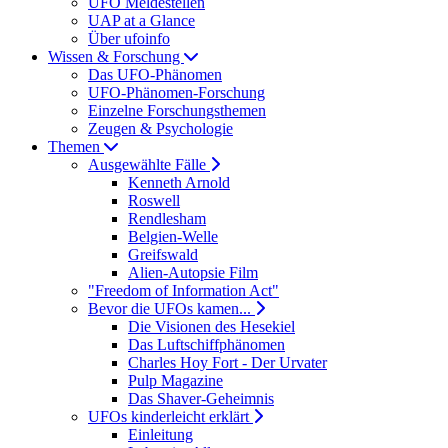
UFO Meldestellen
UAP at a Glance
Über ufoinfo
Wissen & Forschung
Das UFO-Phänomen
UFO-Phänomen-Forschung
Einzelne Forschungsthemen
Zeugen & Psychologie
Themen
Ausgewählte Fälle
Kenneth Arnold
Roswell
Rendlesham
Belgien-Welle
Greifswald
Alien-Autopsie Film
"Freedom of Information Act"
Bevor die UFOs kamen...
Die Visionen des Hesekiel
Das Luftschiffphänomen
Charles Hoy Fort - Der Urvater
Pulp Magazine
Das Shaver-Geheimnis
UFOs kinderleicht erklärt
Einleitung