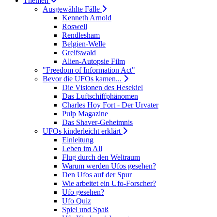
Themen
Ausgewählte Fälle
Kenneth Arnold
Roswell
Rendlesham
Belgien-Welle
Greifswald
Alien-Autopsie Film
"Freedom of Information Act"
Bevor die UFOs kamen...
Die Visionen des Hesekiel
Das Luftschiffphänomen
Charles Hoy Fort - Der Urvater
Pulp Magazine
Das Shaver-Geheimnis
UFOs kinderleicht erklärt
Einleitung
Leben im All
Flug durch den Weltraum
Warum werden Ufos gesehen?
Den Ufos auf der Spur
Wie arbeitet ein Ufo-Forscher?
Ufo gesehen?
Ufo Quiz
Spiel und Spaß