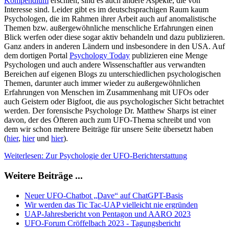
Kompendium
erschien, sind es auch andere Aspekte, die von
Interesse sind. Leider gibt es im deutschsprachigen Raum kaum
Psychologen, die im Rahmen ihrer Arbeit auch auf anomalistische
Themen bzw. außergewöhnliche menschliche Erfahrungen einen
Blick werfen oder diese sogar aktiv behandeln und dazu publizieren.
Ganz anders in anderen Ländern und insbesondere in den USA. Auf
dem dortigen Portal
Psychology Today
publizieren eine Menge
Psychologen und auch andere Wissenschaftler aus verwandten
Bereichen auf eigenen Blogs zu unterschiedlichen psychologischen
Themen, darunter auch immer wieder zu außergewöhnlichen
Erfahrungen von Menschen im Zusammenhang mit UFOs oder
auch Geistern oder Bigfoot, die aus psychologischer Sicht betrachtet
werden. Der forensische Psychologe Dr. Matthew Sharps ist einer
davon, der des Öfteren auch zum UFO-Thema schreibt und von
dem wir schon mehrere Beiträge für unsere Seite übersetzt haben
(
hier
,
hier
und
hier
).
Weiterlesen: Zur Psychologie der UFO-Berichterstattung
Weitere Beiträge ...
Neuer UFO-Chatbot „Dave“ auf ChatGPT-Basis
Wir werden das Tic Tac-UAP vielleicht nie ergründen
UAP-Jahresbericht von Pentagon und AARO 2023
UFO-Forum Cröffelbach 2023 - Tagungsbericht