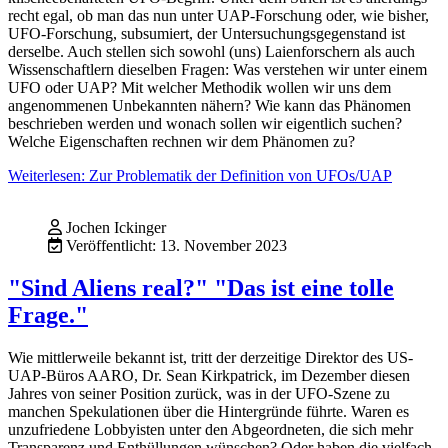
recht egal, ob man das nun unter UAP-Forschung oder, wie bisher,
UFO-Forschung, subsumiert, der Untersuchungsgegenstand ist
derselbe. Auch stellen sich sowohl (uns) Laienforschern als auch
Wissenschaftlern dieselben Fragen: Was verstehen wir unter einem
UFO oder UAP? Mit welcher Methodik wollen wir uns dem
angenommenen Unbekannten nähern? Wie kann das Phänomen
beschrieben werden und wonach sollen wir eigentlich suchen?
Welche Eigenschaften rechnen wir dem Phänomen zu?
Weiterlesen: Zur Problematik der Definition von UFOs/UAP
Jochen Ickinger
Veröffentlicht: 13. November 2023
"Sind Aliens real?" "Das ist eine tolle
Frage."
Wie mittlerweile bekannt ist, tritt der derzeitige Direktor des US-
UAP-Büros AARO, Dr. Sean Kirkpatrick, im Dezember diesen
Jahres von seiner Position zurück, was in der UFO-Szene zu
manchen Spekulationen über die Hintergründe führte. Waren es
unzufriedene Lobbyisten unter den Abgeordneten, die sich mehr
Transparenz und Enthüllungen wünschen? Oder haben die vielfach