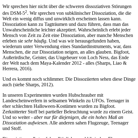
Wir sprechen hier nicht über die schweren dissoziativen Störungen
2
des DSM-5
. Wir sprechen von subklinischer Dissoziation, die die
Welt ein wenig diffus und unwirklich erscheinen lassen kann.
Dissoziation kann zu Tagträumen und dazu führen, dass man das
Unwahrscheinliche leichter akzeptiert. Wahrscheinlich erlebt jeder
Mensch von Zeit zu Zeit eine Dissoziation, aber manche Menschen
erleben sie
sehr häufig
. Und was wir herausgefunden haben,
wiederum unter Verwendung eines Standardinstruments, war, dass
Menschen, die zur Dissoziation neigen, an alles glauben. Bigfoot,
Außerirdische, Geister, das Ungeheuer von Loch Ness, das Ende
der Welt nach dem Maya-Kalender 2012 - alles (Sharps, Liao &
Herrera, 2016).
Und es kommt noch schlimmer. Die Dissoziierten sehen diese Dinge
auch (siehe Sharps, 2012).
In unseren Experimenten wurden Hubschrauber mit
Landescheinwerfern in seltsamen Winkeln zu UFOs. Teenager in
eher schlechten Halloween-Kostümen wurden zu Bigfoot.
Zerknitterter Stoff bei partieller Beleuchtung wurde zu einem Geist.
Und so weiter -
aber nur für diejenigen, die ein hohes Maß an
Dissoziation aufwiesen
. Alle anderen sahen Flugzeuge, Teenager
und Stoff.