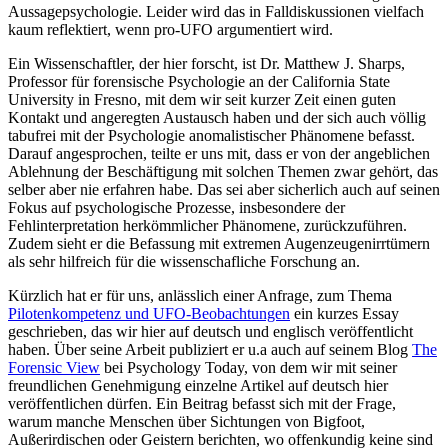
Aussagepsychologie. Leider wird das in Falldiskussionen vielfach
kaum reflektiert, wenn pro-UFO argumentiert wird.
Ein Wissenschaftler, der hier forscht, ist Dr. Matthew J. Sharps,
Professor für forensische Psychologie an der California State
University in Fresno, mit dem wir seit kurzer Zeit einen guten
Kontakt und angeregten Austausch haben und der sich auch völlig
tabufrei mit der Psychologie anomalistischer Phänomene befasst.
Darauf angesprochen, teilte er uns mit, dass er von der angeblichen
Ablehnung der Beschäftigung mit solchen Themen zwar gehört, das
selber aber nie erfahren habe. Das sei aber sicherlich auch auf seinen
Fokus auf psychologische Prozesse, insbesondere der
Fehlinterpretation herkömmlicher Phänomene, zurückzuführen.
Zudem sieht er die Befassung mit extremen Augenzeugenirrtümern
als sehr hilfreich für die wissenschafliche Forschung an.
Kürzlich hat er für uns, anlässlich einer Anfrage, zum Thema
Pilotenkompetenz und UFO-Beobachtungen
ein kurzes Essay
geschrieben, das wir hier auf deutsch und englisch veröffentlicht
haben. Über seine Arbeit publiziert er u.a auch auf seinem Blog
The
Forensic View
bei Psychology Today, von dem wir mit seiner
freundlichen Genehmigung einzelne Artikel auf deutsch hier
veröffentlichen dürfen. Ein Beitrag befasst sich mit der Frage,
warum manche Menschen über Sichtungen von Bigfoot,
Außerirdischen oder Geistern berichten, wo offenkundig keine sind