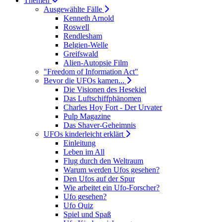
Themen
Ausgewählte Fälle
Kenneth Arnold
Roswell
Rendlesham
Belgien-Welle
Greifswald
Alien-Autopsie Film
"Freedom of Information Act"
Bevor die UFOs kamen...
Die Visionen des Hesekiel
Das Luftschiffphänomen
Charles Hoy Fort - Der Urvater
Pulp Magazine
Das Shaver-Geheimnis
UFOs kinderleicht erklärt
Einleitung
Leben im All
Flug durch den Weltraum
Warum werden Ufos gesehen?
Den Ufos auf der Spur
Wie arbeitet ein Ufo-Forscher?
Ufo gesehen?
Ufo Quiz
Spiel und Spaß