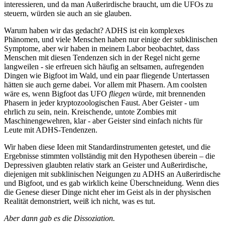
interessieren, und da man Außerirdische braucht, um die UFOs zu
steuern, würden sie auch an sie glauben.
Warum haben wir das gedacht? ADHS ist ein komplexes
Phänomen, und viele Menschen haben nur einige der subklinischen
Symptome, aber wir haben in meinem Labor beobachtet, dass
Menschen mit diesen Tendenzen sich in der Regel nicht gerne
langweilen - sie erfreuen sich häufig an seltsamen, aufregenden
Dingen wie Bigfoot im Wald, und ein paar fliegende Untertassen
hätten sie auch gerne dabei. Vor allem mit Phasern. Am coolsten
wäre es, wenn Bigfoot das UFO
fliegen
würde, mit brennenden
Phasern in jeder kryptozoologischen Faust. Aber Geister - um
ehrlich zu sein, nein. Kreischende, untote Zombies mit
Maschinengewehren, klar - aber Geister sind einfach nichts für
Leute mit ADHS-Tendenzen.
Wir haben diese Ideen mit Standardinstrumenten getestet, und die
Ergebnisse stimmten vollständig mit den Hypothesen überein – die
Depressiven glaubten relativ stark an Geister und Außerirdische,
diejenigen mit subklinischen Neigungen zu ADHS an Außerirdische
und Bigfoot, und es gab wirklich keine Überschneidung. Wenn dies
die Genese dieser Dinge nicht eher im Geist als in der physischen
Realität demonstriert, weiß ich nicht, was es tut.
Aber dann gab es die Dissoziation.