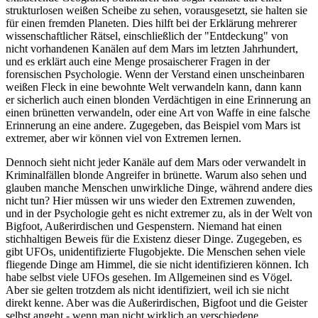
strukturlosen weißen Scheibe zu sehen, vorausgesetzt, sie halten sie
für einen fremden Planeten. Dies hilft bei der Erklärung mehrerer
wissenschaftlicher Rätsel, einschließlich der "Entdeckung" von
nicht vorhandenen Kanälen auf dem Mars im letzten Jahrhundert,
und es erklärt auch eine Menge prosaischerer Fragen in der
forensischen Psychologie. Wenn der Verstand einen unschein­baren
weißen Fleck in eine bewohnte Welt verwandeln kann, dann kann
er sicherlich auch einen blonden Verdächtigen in eine Erinnerung an
einen brünetten verwandeln, oder eine Art von Waffe in eine falsche
Erinnerung an eine andere. Zugegeben, das Beispiel vom Mars ist
extremer, aber wir können viel von Extremen lernen.
Dennoch sieht nicht jeder Kanäle auf dem Mars oder verwandelt in
Kriminalfällen blonde Angreifer in brünette. Warum also sehen und
glauben manche Menschen unwirkliche Dinge, während andere dies
nicht tun? Hier müssen wir uns wieder den Extremen zuwenden,
und in der Psychologie geht es nicht extremer zu, als in der Welt von
Bigfoot, Außerirdischen und Gespenstern. Niemand hat einen
stichhaltigen Beweis für die Existenz dieser Dinge. Zugegeben, es
gibt UFOs, unidentifizierte Flugobjekte. Die Menschen sehen viele
fliegende Dinge am Himmel, die sie nicht identifizieren können. Ich
habe selbst viele UFOs gesehen. Im Allgemeinen sind es Vögel.
Aber sie gelten trotzdem als nicht identifiziert, weil ich sie nicht
direkt kenne. Aber was die Außerirdischen, Bigfoot und die Geister
selbst angeht - wenn man nicht wirklich an verschiedene