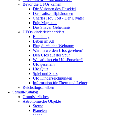
Bevor die UFOs kamen...
Die Visionen des Hesekiel
Das Luftschiffphänomen
Charles Hoy Fort - Der Urvater
Pulp Magazine
Das Shaver-Geheimnis
UFOs kinderleicht erklärt
Einleitung
Leben im All
Flug durch den Weltraum
Warum werden Ufos gesehen?
Den Ufos auf der Spur
Wie arbeitet ein Ufo-Forscher?
Ufo gesehen?
Ufo Quiz
Spiel und Spaß
Ufo Kinderzeichnungen
Information für Eltern und Lehrer
Reichsflugscheiben
Stimuli-Katalog
Grundsätzliches
Astronomische Objekte
Sterne
Planeten