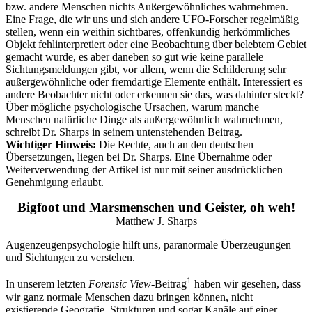
bzw. andere Menschen nichts Außergewöhnliches wahrnehmen.
Eine Frage, die wir uns und sich andere UFO-Forscher regelmäßig
stellen, wenn ein weithin sichtbares, offenkundig herkömmliches
Objekt fehlinterpretiert oder eine Beobachtung über belebtem Gebiet
gemacht wurde, es aber daneben so gut wie keine parallele
Sichtungsmeldungen gibt, vor allem, wenn die Schilderung sehr
außergewöhnliche oder fremdartige Elemente enthält. Interessiert es
andere Beobachter nicht oder erkennen sie das, was dahinter steckt?
Über mögliche psychologische Ursachen, warum manche
Menschen natürliche Dinge als außergewöhnlich wahrnehmen,
schreibt Dr. Sharps in seinem untenstehenden Beitrag.
Wichtiger Hinweis:
Die Rechte, auch an den deutschen
Übersetzungen, liegen bei Dr. Sharps. Eine Übernahme oder
Weiterverwendung der Artikel ist nur mit seiner ausdrücklichen
Genehmigung erlaubt.
Bigfoot und Marsmenschen und Geister, oh weh!
Matthew J. Sharps
Augenzeugenpsychologie hilft uns, paranormale Überzeugungen
und Sichtungen zu verstehen.
1
In unserem letzten
Forensic View
-Beitrag
haben wir gesehen, dass
wir ganz normale Menschen dazu bringen können, nicht
existierende Geografie, Strukturen und sogar Kanäle auf einer