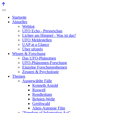
Startseite
Aktuelles
Weblog
UFO Echo - Presseschau
Lichter am Himmel - Was ist das?
UFO Meldestellen
UAP at a Glance
Über ufoinfo
Wissen & Forschung
Das UFO-Phänomen
UFO-Phänomen-Forschung
Einzelne Forschungsthemen
Zeugen & Psychologie
Themen
Ausgewählte Fälle
Kenneth Arnold
Roswell
Rendlesham
Belgien-Welle
Greifswald
Alien-Autopsie Film
"Freedom of Information Act"