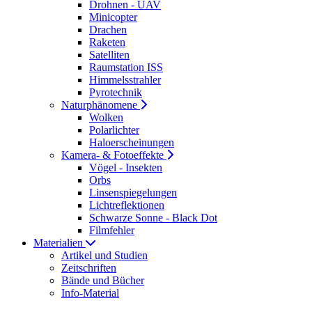
Drohnen - UAV
Minicopter
Drachen
Raketen
Satelliten
Raumstation ISS
Himmelsstrahler
Pyrotechnik
Naturphänomene
Wolken
Polarlichter
Haloerscheinungen
Kamera- & Fotoeffekte
Vögel - Insekten
Orbs
Linsenspiegelungen
Lichtreflektionen
Schwarze Sonne - Black Dot
Filmfehler
Materialien
Artikel und Studien
Zeitschriften
Bände und Bücher
Info-Material