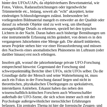
hinter den UFOs/UAPs, da objektivierbares Beweismaterial, wie
Fotos, Videos, Radaraufzeichnungen oder irgendwelche
Trümmerteile etc., bislang, soweit als "echt" akzeptiert, keine
eindeutigen Schlussfolgerungen zulässt. Insbesondere bei
vorliegendem Bildmaterial mangelt es entweder an der Qualität oder
darauf zu sehende Objekte sind zu weit weg, um überhaupt
aussagekräftige Details zu erkennen, speziell bei den typischen
Lichtern in der Nacht. Daran haben auch bisherige Bemühungen um
eine instrumentelle Erfassung nichts geändert, von denen es in den
vergangenen Jahrzehnten eine Menge gab. Die aktuell intitiierten,
neuen Projekte stehen hier vor einer Herausforderung und müssen
den Nachweis eines anomalistischen Phänomens im Luftraum (oder
darüber hinaus) erst noch erbringen.
Insofern gilt, worauf die jahrzehntelange private UFO-Forschung
entsprechend hinweist: Gegenstand der Forschung sind
schwerpunktmäßig Berichte über UFOs, nicht UFOs selber. Da die
Grundlage dafür der Mensch und seine Wahrnehmung ist, muss
auch ein Fokus in der Forschung darauf liegen und nicht in
theoretischen, physikalischen Überlegungen zu spekulativen,
interstellaren Antrieben. Erkannt haben das neben den
wissenschafltlich-kritischen Forschern auch Wissenschaftler
außerhalb der UFO-Szene, die sich schon immer auch mit der
Psychologie außergewöhnlicher menschlicher Erfahrungen
befassen. Ein zentrales Thema ist hier die forensische Zeugen- und