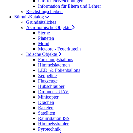
Ufo Kinderzeichnungen
Information für Eltern und Lehrer
Reichsflugscheiben
Stimuli-Katalog
Grundsätzliches
Astronomische Objekte
Sterne
Planeten
Mond
Meteore - Feuerkugeln
Irdische Objekte
Forschungsballons
Himmelslaternen
LED- & Folienballons
Zeppeline
Flugzeuge
Hubschrauber
Drohnen - UAV
Minicopter
Drachen
Raketen
Satelliten
Raumstation ISS
Himmelsstrahler
Pyrotechnik