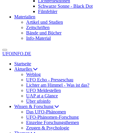
Lichtreflektionen
Schwarze Sonne - Black Dot
Filmfehler
Materialien
Artikel und Studien
Zeitschriften
Bände und Bücher
Info-Material
UFOINFO.DE
Startseite
Aktuelles
Weblog
UFO Echo - Presseschau
Lichter am Himmel - Was ist das?
UFO Meldestellen
UAP at a Glance
Über ufoinfo
Wissen & Forschung
Das UFO-Phänomen
UFO-Phänomen-Forschung
Einzelne Forschungsthemen
Zeugen & Psychologie