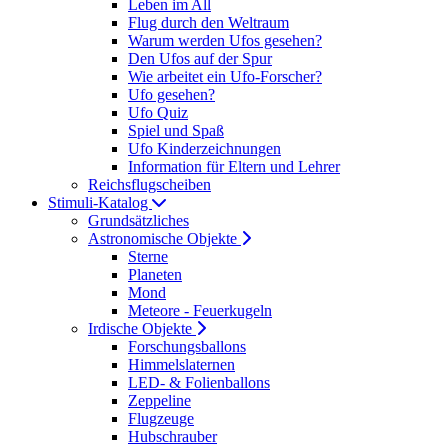
Leben im All
Flug durch den Weltraum
Warum werden Ufos gesehen?
Den Ufos auf der Spur
Wie arbeitet ein Ufo-Forscher?
Ufo gesehen?
Ufo Quiz
Spiel und Spaß
Ufo Kinderzeichnungen
Information für Eltern und Lehrer
Reichsflugscheiben
Stimuli-Katalog
Grundsätzliches
Astronomische Objekte
Sterne
Planeten
Mond
Meteore - Feuerkugeln
Irdische Objekte
Forschungsballons
Himmelslaternen
LED- & Folienballons
Zeppeline
Flugzeuge
Hubschrauber