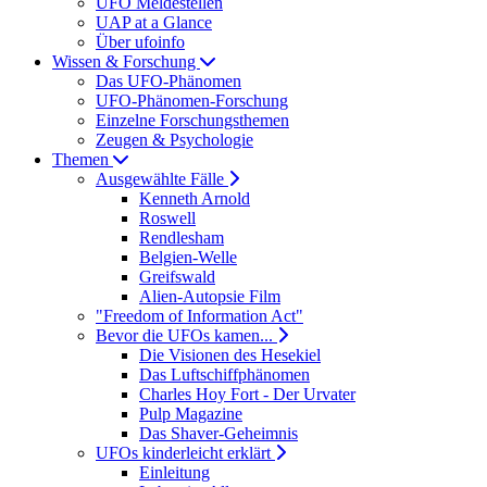
UFO Meldestellen
UAP at a Glance
Über ufoinfo
Wissen & Forschung
Das UFO-Phänomen
UFO-Phänomen-Forschung
Einzelne Forschungsthemen
Zeugen & Psychologie
Themen
Ausgewählte Fälle
Kenneth Arnold
Roswell
Rendlesham
Belgien-Welle
Greifswald
Alien-Autopsie Film
"Freedom of Information Act"
Bevor die UFOs kamen...
Die Visionen des Hesekiel
Das Luftschiffphänomen
Charles Hoy Fort - Der Urvater
Pulp Magazine
Das Shaver-Geheimnis
UFOs kinderleicht erklärt
Einleitung