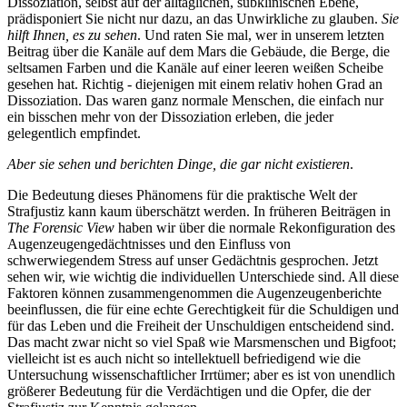
Dissoziation, selbst auf der alltäglichen, subklinischen Ebene,
prädisponiert Sie nicht nur dazu, an das Unwirkliche zu glauben.
Sie
hilft Ihnen, es zu sehen
. Und raten Sie mal, wer in unserem letzten
Beitrag über die Kanäle auf dem Mars die Gebäude, die Berge, die
seltsamen Farben und die Kanäle auf einer leeren weißen Scheibe
gesehen hat. Richtig - diejenigen mit einem relativ hohen Grad an
Dissoziation. Das waren ganz normale Menschen, die einfach nur
ein bisschen mehr von der Dissoziation erleben, die jeder
gelegentlich empfindet.
Aber sie sehen und berichten Dinge, die gar nicht existieren
.
Die Bedeutung dieses Phänomens für die praktische Welt der
Strafjustiz kann kaum überschätzt werden. In früheren Beiträgen in
The Forensic View
haben wir über die normale Rekonfiguration des
Augenzeugengedächtnisses und den Einfluss von
schwerwiegendem Stress auf unser Gedächtnis gesprochen. Jetzt
sehen wir, wie wichtig die individuellen Unterschiede sind. All diese
Faktoren können zusammengenommen die Augenzeugenberichte
beeinflussen, die für eine echte Gerechtig­keit für die Schuldigen und
für das Leben und die Freiheit der Unschuldigen entscheidend sind.
Das macht zwar nicht so viel Spaß wie Marsmenschen und Bigfoot;
vielleicht ist es auch nicht so intellek­tuell befriedigend wie die
Untersuchung wissenschaftlicher Irrtümer; aber es ist von unend­lich
größerer Bedeutung für die Verdächtigen und die Opfer, die der