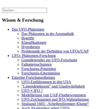
Wissen & Forschung
Das UFO-Phänomen
Das Phänomen in der Anomalistik
Begriffe
Klassifikationen
Hypothesen
Problematik der Definition von UFOs/UAP
UFO- Phänomen-Forschung
Grundlegendes zur UFO-Forschung
Falluntersuchungen
Forschungs-Prinzipien
Forschungs-Erkenntnisse
Einzelne Forschungsthemen
UFO-Entführungen in den USA
"Lügendetektoren" und Glaubwürdigkeit
UFO ≠ IFO ?
Modellierung von UAP-Flugbewegungen
UFO-Zeichnungen und IFO-Wahrnehmung
Stralsund 1665: „Scheibenförmiger Klump“
Auch Akademiker sehen UFOs