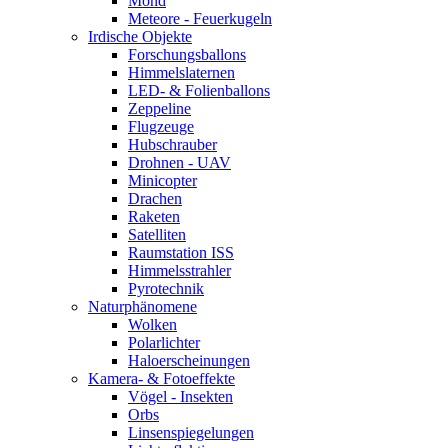
Mond
Meteore - Feuerkugeln
Irdische Objekte
Forschungsballons
Himmelslaternen
LED- & Folienballons
Zeppeline
Flugzeuge
Hubschrauber
Drohnen - UAV
Minicopter
Drachen
Raketen
Satelliten
Raumstation ISS
Himmelsstrahler
Pyrotechnik
Naturphänomene
Wolken
Polarlichter
Haloerscheinungen
Kamera- & Fotoeffekte
Vögel - Insekten
Orbs
Linsenspiegelungen