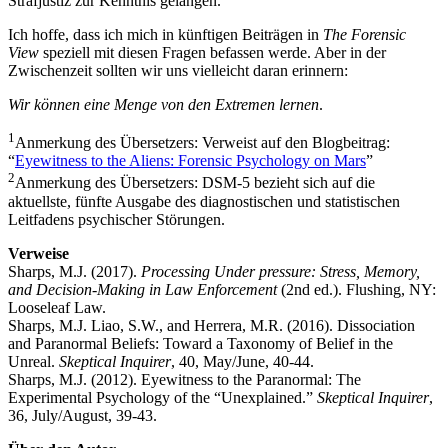
Strafjustiz zur Kenntnis gelangen.
Ich hoffe, dass ich mich in künftigen Beiträgen in
The Forensic
View
speziell mit diesen Fragen befassen werde. Aber in der
Zwischenzeit sollten wir uns vielleicht daran erinnern:
Wir können eine Menge von den Extremen lernen
.
1
Anmerkung des Übersetzers: Verweist auf den Blogbeitrag:
“
Eyewitness to the Aliens: Forensic Psychology on Mars
”
2
Anmerkung des Übersetzers: DSM-5 bezieht sich auf die
aktuellste, fünfte Ausgabe des diagnostischen und statistischen
Leitfadens psychischer Störungen.
Verweise
Sharps, M.J. (2017).
Processing Under pressure: Stress, Memory,
and Decision-Making in Law Enforcement
(2nd ed.). Flushing, NY:
Looseleaf Law.
Sharps, M.J. Liao, S.W., and Herrera, M.R. (2016). Dissociation
and Paranormal Beliefs: Toward a Taxonomy of Belief in the
Unreal.
Skeptical Inquirer
, 40, May/June, 40-44.
Sharps, M.J. (2012). Eyewitness to the Paranormal: The
Experimental Psychology of the “Unexplained.”
Skeptical Inquirer
,
36, July/August, 39-43.