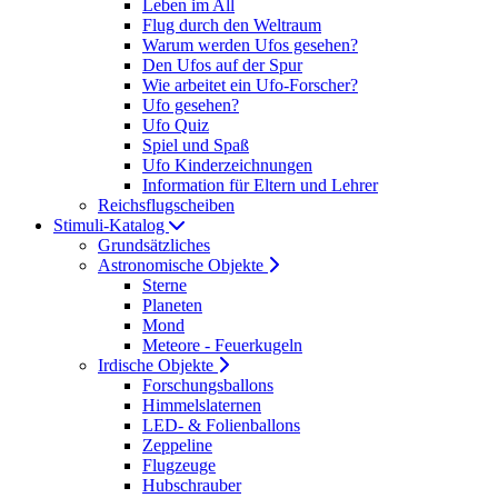
Leben im All
Flug durch den Weltraum
Warum werden Ufos gesehen?
Den Ufos auf der Spur
Wie arbeitet ein Ufo-Forscher?
Ufo gesehen?
Ufo Quiz
Spiel und Spaß
Ufo Kinderzeichnungen
Information für Eltern und Lehrer
Reichsflugscheiben
Stimuli-Katalog
Grundsätzliches
Astronomische Objekte
Sterne
Planeten
Mond
Meteore - Feuerkugeln
Irdische Objekte
Forschungsballons
Himmelslaternen
LED- & Folienballons
Zeppeline
Flugzeuge
Hubschrauber