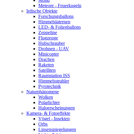
Mond
Meteore - Feuerkugeln
Irdische Objekte
Forschungsballons
Himmelslaternen
LED- & Folienballons
Zeppeline
Flugzeuge
Hubschrauber
Drohnen - UAV
Minicopter
Drachen
Raketen
Satelliten
Raumstation ISS
Himmelsstrahler
Pyrotechnik
Naturphänomene
Wolken
Polarlichter
Haloerscheinungen
Kamera- & Fotoeffekte
Vögel - Insekten
Orbs
Linsenspiegelungen