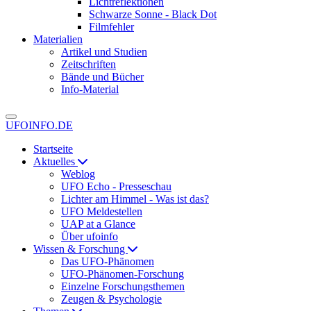
Lichtreflektionen
Schwarze Sonne - Black Dot
Filmfehler
Materialien
Artikel und Studien
Zeitschriften
Bände und Bücher
Info-Material
UFOINFO.DE
Startseite
Aktuelles
Weblog
UFO Echo - Presseschau
Lichter am Himmel - Was ist das?
UFO Meldestellen
UAP at a Glance
Über ufoinfo
Wissen & Forschung
Das UFO-Phänomen
UFO-Phänomen-Forschung
Einzelne Forschungsthemen
Zeugen & Psychologie