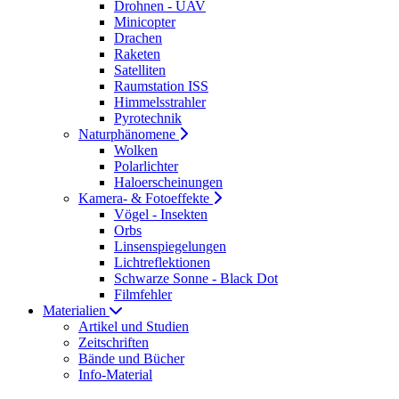
Drohnen - UAV
Minicopter
Drachen
Raketen
Satelliten
Raumstation ISS
Himmelsstrahler
Pyrotechnik
Naturphänomene
Wolken
Polarlichter
Haloerscheinungen
Kamera- & Fotoeffekte
Vögel - Insekten
Orbs
Linsenspiegelungen
Lichtreflektionen
Schwarze Sonne - Black Dot
Filmfehler
Materialien
Artikel und Studien
Zeitschriften
Bände und Bücher
Info-Material