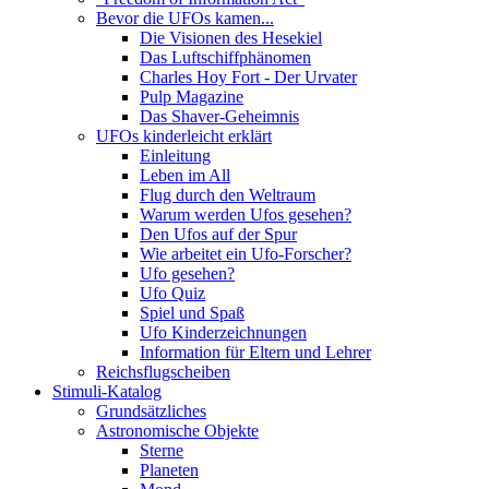
Bevor die UFOs kamen...
Die Visionen des Hesekiel
Das Luftschiffphänomen
Charles Hoy Fort - Der Urvater
Pulp Magazine
Das Shaver-Geheimnis
UFOs kinderleicht erklärt
Einleitung
Leben im All
Flug durch den Weltraum
Warum werden Ufos gesehen?
Den Ufos auf der Spur
Wie arbeitet ein Ufo-Forscher?
Ufo gesehen?
Ufo Quiz
Spiel und Spaß
Ufo Kinderzeichnungen
Information für Eltern und Lehrer
Reichsflugscheiben
Stimuli-Katalog
Grundsätzliches
Astronomische Objekte
Sterne
Planeten