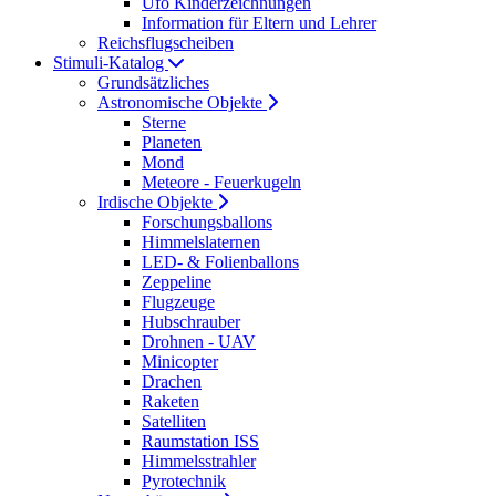
Ufo Kinderzeichnungen
Information für Eltern und Lehrer
Reichsflugscheiben
Stimuli-Katalog
Grundsätzliches
Astronomische Objekte
Sterne
Planeten
Mond
Meteore - Feuerkugeln
Irdische Objekte
Forschungsballons
Himmelslaternen
LED- & Folienballons
Zeppeline
Flugzeuge
Hubschrauber
Drohnen - UAV
Minicopter
Drachen
Raketen
Satelliten
Raumstation ISS
Himmelsstrahler
Pyrotechnik