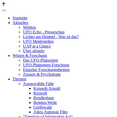
Startseite
Aktuelles
Weblog
UFO Echo - Presseschau
Lichter am Himmel - Was ist das?
UFO Meldestellen
UAP at a Glance
Über ufoinfo
Wissen & Forschung
Das UFO-Phänomen
UFO-Phänomen-Forschung
Einzelne Forschungsthemen
Zeugen & Psychologie
Themen
Ausgewählte Fälle
Kenneth Arnold
Roswell
Rendlesham
Belgien-Welle
Greifswald
Alien-Autopsie Film
"Freedom of Information Act"