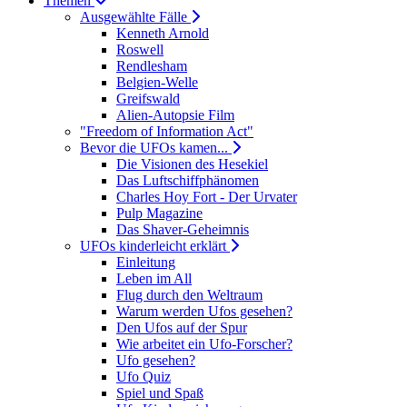
Themen
Ausgewählte Fälle
Kenneth Arnold
Roswell
Rendlesham
Belgien-Welle
Greifswald
Alien-Autopsie Film
"Freedom of Information Act"
Bevor die UFOs kamen...
Die Visionen des Hesekiel
Das Luftschiffphänomen
Charles Hoy Fort - Der Urvater
Pulp Magazine
Das Shaver-Geheimnis
UFOs kinderleicht erklärt
Einleitung
Leben im All
Flug durch den Weltraum
Warum werden Ufos gesehen?
Den Ufos auf der Spur
Wie arbeitet ein Ufo-Forscher?
Ufo gesehen?
Ufo Quiz
Spiel und Spaß