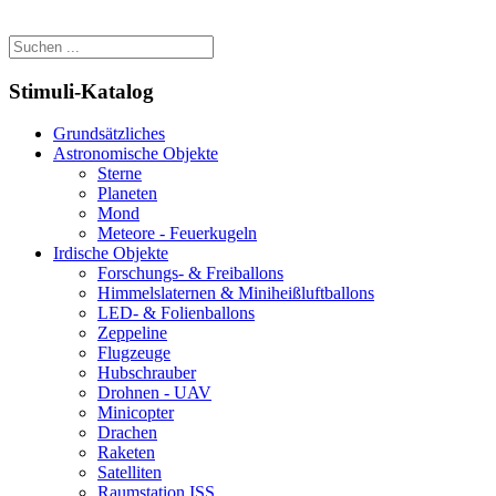
Stimuli-Katalog
Grundsätzliches
Astronomische Objekte
Sterne
Planeten
Mond
Meteore - Feuerkugeln
Irdische Objekte
Forschungs- & Freiballons
Himmelslaternen & Miniheißluftballons
LED- & Folienballons
Zeppeline
Flugzeuge
Hubschrauber
Drohnen - UAV
Minicopter
Drachen
Raketen
Satelliten
Raumstation ISS