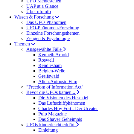
UFO Meldestellen
UAP at a Glance
Über ufoinfo
Wissen & Forschung
Das UFO-Phänomen
UFO-Phänomen-Forschung
Einzelne Forschungsthemen
Zeugen & Psychologie
Themen
Ausgewählte Fälle
Kenneth Arnold
Roswell
Rendlesham
Belgien-Welle
Greifswald
Alien-Autopsie Film
"Freedom of Information Act"
Bevor die UFOs kamen...
Die Visionen des Hesekiel
Das Luftschiffphänomen
Charles Hoy Fort - Der Urvater
Pulp Magazine
Das Shaver-Geheimnis
UFOs kinderleicht erklärt
Einleitung