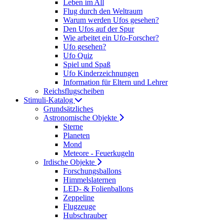
Leben im All
Flug durch den Weltraum
Warum werden Ufos gesehen?
Den Ufos auf der Spur
Wie arbeitet ein Ufo-Forscher?
Ufo gesehen?
Ufo Quiz
Spiel und Spaß
Ufo Kinderzeichnungen
Information für Eltern und Lehrer
Reichsflugscheiben
Stimuli-Katalog
Grundsätzliches
Astronomische Objekte
Sterne
Planeten
Mond
Meteore - Feuerkugeln
Irdische Objekte
Forschungsballons
Himmelslaternen
LED- & Folienballons
Zeppeline
Flugzeuge
Hubschrauber