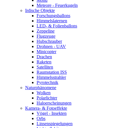
Mond
Meteore - Feuerkugeln
Irdische Objekte
Forschungsballons
Himmelslaternen
LED- & Folienballons
Zeppeline
Flugzeuge
Hubschrauber
Drohnen - UAV
Minicopter
Drachen
Raketen
Satelliten
Raumstation ISS
Himmelsstrahler
Pyrotechnik
Naturphänomene
Wolken
Polarlichter
Haloerscheinungen
Kamera- & Fotoeffekte
Vögel - Insekten
Orbs
Linsenspiegelungen