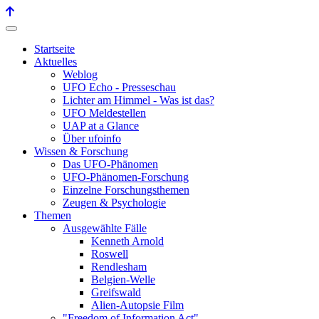
Startseite
Aktuelles
Weblog
UFO Echo - Presseschau
Lichter am Himmel - Was ist das?
UFO Meldestellen
UAP at a Glance
Über ufoinfo
Wissen & Forschung
Das UFO-Phänomen
UFO-Phänomen-Forschung
Einzelne Forschungsthemen
Zeugen & Psychologie
Themen
Ausgewählte Fälle
Kenneth Arnold
Roswell
Rendlesham
Belgien-Welle
Greifswald
Alien-Autopsie Film
"Freedom of Information Act"