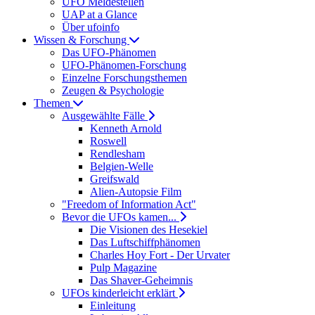
UFO Meldestellen
UAP at a Glance
Über ufoinfo
Wissen & Forschung
Das UFO-Phänomen
UFO-Phänomen-Forschung
Einzelne Forschungsthemen
Zeugen & Psychologie
Themen
Ausgewählte Fälle
Kenneth Arnold
Roswell
Rendlesham
Belgien-Welle
Greifswald
Alien-Autopsie Film
"Freedom of Information Act"
Bevor die UFOs kamen...
Die Visionen des Hesekiel
Das Luftschiffphänomen
Charles Hoy Fort - Der Urvater
Pulp Magazine
Das Shaver-Geheimnis
UFOs kinderleicht erklärt
Einleitung