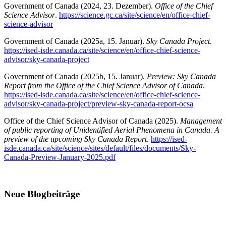
Government of Canada (2024, 23. Dezember).
Office of the Chief
Science Advisor
.
https://science.gc.ca/site/science/en/office-chief-
science-advisor
Government of Canada (2025a, 15. Januar).
Sky Canada Project
.
https://ised-isde.canada.ca/site/science/en/office-chief-science-
advisor/sky-canada-project
Government of Canada (2025b, 15. Januar).
Preview: Sky Canada
Report from the Office of the Chief Science Advisor of Canada
.
https://ised-isde.canada.ca/site/science/en/office-chief-science-
advisor/sky-canada-project/preview-sky-canada-report-ocsa
Office of the Chief Science Advisor of Canada (2025).
Management
of public reporting of Unidentified Aerial Phenomena in Canada. A
preview of the upcoming Sky Canada Report
.
https://ised-
isde.canada.ca/site/science/sites/default/files/documents/Sky-
Canada-Preview-January-2025.pdf
Neue Blogbeiträge