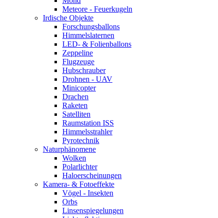
Mond
Meteore - Feuerkugeln
Irdische Objekte
Forschungsballons
Himmelslaternen
LED- & Folienballons
Zeppeline
Flugzeuge
Hubschrauber
Drohnen - UAV
Minicopter
Drachen
Raketen
Satelliten
Raumstation ISS
Himmelsstrahler
Pyrotechnik
Naturphänomene
Wolken
Polarlichter
Haloerscheinungen
Kamera- & Fotoeffekte
Vögel - Insekten
Orbs
Linsenspiegelungen