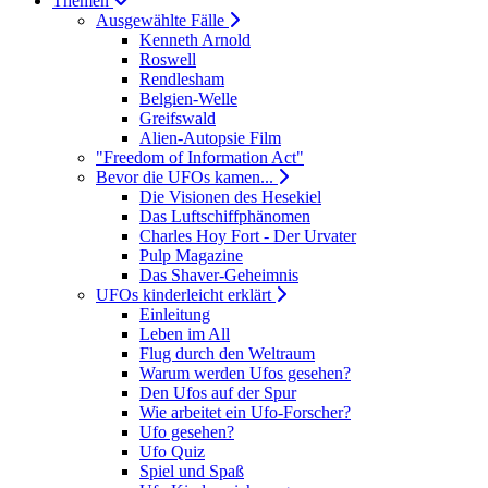
Themen
Ausgewählte Fälle
Kenneth Arnold
Roswell
Rendlesham
Belgien-Welle
Greifswald
Alien-Autopsie Film
"Freedom of Information Act"
Bevor die UFOs kamen...
Die Visionen des Hesekiel
Das Luftschiffphänomen
Charles Hoy Fort - Der Urvater
Pulp Magazine
Das Shaver-Geheimnis
UFOs kinderleicht erklärt
Einleitung
Leben im All
Flug durch den Weltraum
Warum werden Ufos gesehen?
Den Ufos auf der Spur
Wie arbeitet ein Ufo-Forscher?
Ufo gesehen?
Ufo Quiz
Spiel und Spaß