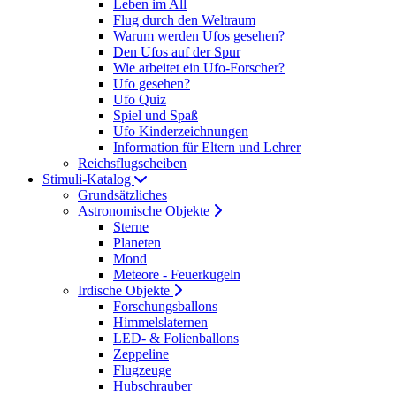
Leben im All
Flug durch den Weltraum
Warum werden Ufos gesehen?
Den Ufos auf der Spur
Wie arbeitet ein Ufo-Forscher?
Ufo gesehen?
Ufo Quiz
Spiel und Spaß
Ufo Kinderzeichnungen
Information für Eltern und Lehrer
Reichsflugscheiben
Stimuli-Katalog
Grundsätzliches
Astronomische Objekte
Sterne
Planeten
Mond
Meteore - Feuerkugeln
Irdische Objekte
Forschungsballons
Himmelslaternen
LED- & Folienballons
Zeppeline
Flugzeuge
Hubschrauber