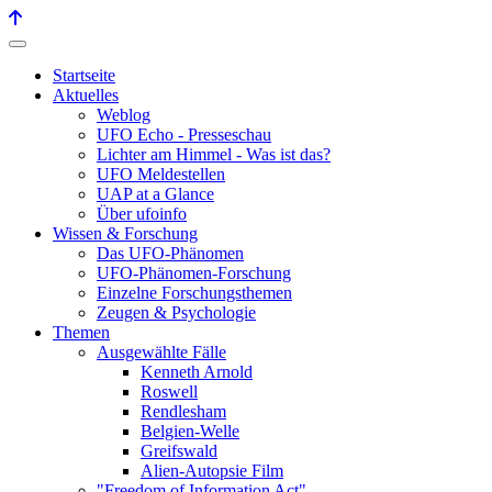
Startseite
Aktuelles
Weblog
UFO Echo - Presseschau
Lichter am Himmel - Was ist das?
UFO Meldestellen
UAP at a Glance
Über ufoinfo
Wissen & Forschung
Das UFO-Phänomen
UFO-Phänomen-Forschung
Einzelne Forschungsthemen
Zeugen & Psychologie
Themen
Ausgewählte Fälle
Kenneth Arnold
Roswell
Rendlesham
Belgien-Welle
Greifswald
Alien-Autopsie Film
"Freedom of Information Act"