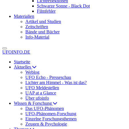
Lichtreflektionen
Schwarze Sonne - Black Dot
Filmfehler
Materialien
Artikel und Studien
Zeitschriften
Bände und Bücher
Info-Material
UFOINFO.DE
Startseite
Aktuelles
Weblog
UFO Echo - Presseschau
Lichter am Himmel - Was ist das?
UFO Meldestellen
UAP at a Glance
Über ufoinfo
Wissen & Forschung
Das UFO-Phänomen
UFO-Phänomen-Forschung
Einzelne Forschungsthemen
Zeugen & Psychologie