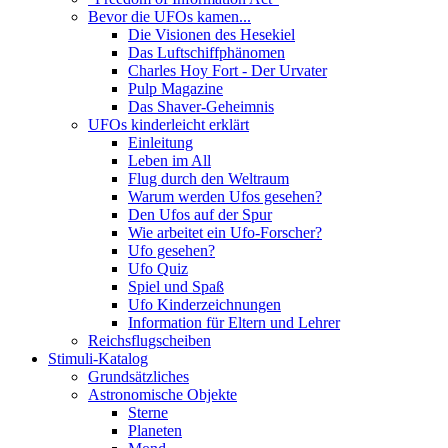
Bevor die UFOs kamen...
Die Visionen des Hesekiel
Das Luftschiffphänomen
Charles Hoy Fort - Der Urvater
Pulp Magazine
Das Shaver-Geheimnis
UFOs kinderleicht erklärt
Einleitung
Leben im All
Flug durch den Weltraum
Warum werden Ufos gesehen?
Den Ufos auf der Spur
Wie arbeitet ein Ufo-Forscher?
Ufo gesehen?
Ufo Quiz
Spiel und Spaß
Ufo Kinderzeichnungen
Information für Eltern und Lehrer
Reichsflugscheiben
Stimuli-Katalog
Grundsätzliches
Astronomische Objekte
Sterne
Planeten