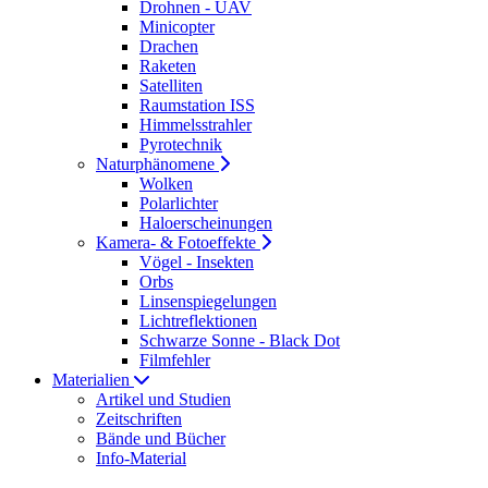
Drohnen - UAV
Minicopter
Drachen
Raketen
Satelliten
Raumstation ISS
Himmelsstrahler
Pyrotechnik
Naturphänomene
Wolken
Polarlichter
Haloerscheinungen
Kamera- & Fotoeffekte
Vögel - Insekten
Orbs
Linsenspiegelungen
Lichtreflektionen
Schwarze Sonne - Black Dot
Filmfehler
Materialien
Artikel und Studien
Zeitschriften
Bände und Bücher
Info-Material