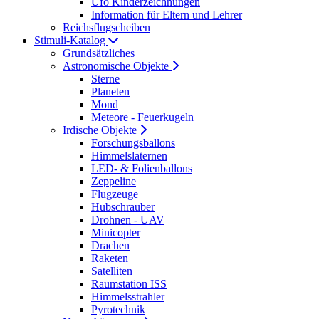
Ufo Kinderzeichnungen
Information für Eltern und Lehrer
Reichsflugscheiben
Stimuli-Katalog
Grundsätzliches
Astronomische Objekte
Sterne
Planeten
Mond
Meteore - Feuerkugeln
Irdische Objekte
Forschungsballons
Himmelslaternen
LED- & Folienballons
Zeppeline
Flugzeuge
Hubschrauber
Drohnen - UAV
Minicopter
Drachen
Raketen
Satelliten
Raumstation ISS
Himmelsstrahler
Pyrotechnik