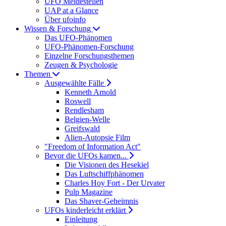
UFO Meldestellen
UAP at a Glance
Über ufoinfo
Wissen & Forschung
Das UFO-Phänomen
UFO-Phänomen-Forschung
Einzelne Forschungsthemen
Zeugen & Psychologie
Themen
Ausgewählte Fälle
Kenneth Arnold
Roswell
Rendlesham
Belgien-Welle
Greifswald
Alien-Autopsie Film
"Freedom of Information Act"
Bevor die UFOs kamen...
Die Visionen des Hesekiel
Das Luftschiffphänomen
Charles Hoy Fort - Der Urvater
Pulp Magazine
Das Shaver-Geheimnis
UFOs kinderleicht erklärt
Einleitung