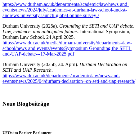
https://www.durham.ac.uk/departments/academic/law/news-and-
events/news/2024/july/academics-at-durham-law-school-and-st-
andrews-university-launch-global-online-survey-/
Durham University (2025a).
Grounding the SETI and UAP debate:
Law, evidence, and anticipated futures.
International Symposium,
Durham Law School, 24 April 2025.
https://www.dur.ac.uk/media/durham-university/departments-/law-
school/news-and-events/events/Symposium-Grounding-the-SETI-
and-UAP-debate---17-Mar-2025.pdf
Durham University (2025b, 24. April).
Durham Declaration on
SETI and UAP Research
.
https://www.dur.ac.uk/departments/academic/law/news-and-
events/news/2025/04/durham-declaration--on-seti-and-uap-research/
Neue Blogbeiträge
UFOs im Pariser Parlament