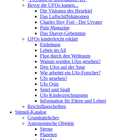
Bevor die UFOs kamen...
Die Visionen des Hesekiel
Das Luftschiffphänomen
Charles Hoy Fort - Der Urvater
Pulp Magazine
Das Shaver-Geheimnis
UFOs kinderleicht erklärt
Einleitung
Leben im All
Flug durch den Weltraum
Warum werden Ufos gesehen?
Den Ufos auf der Spur
Wie arbeitet ein Ufo-Forscher?
Ufo gesehen?
Ufo Quiz
Spiel und Spaß
Ufo Kinderzeichnungen
Information für Eltern und Lehrer
Reichsflugscheiben
Stimuli-Katalog
Grundsätzliches
Astronomische Objekte
Sterne
Planeten