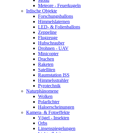
Mond
Meteore - Feuerkugeln
Irdische Objekte
Forschungsballons
Himmelslaternen
LED- & Folienballons
Zeppeline
Flugzeuge
Hubschrauber
Drohnen - UAV
Minicopter
Drachen
Raketen
Satelliten
Raumstation ISS
Himmelsstrahler
Pyrotechnik
Naturphänomene
Wolken
Polarlichter
Haloerscheinungen
Kamera- & Fotoeffekte
Vögel - Insekten
Orbs
Linsenspiegelungen