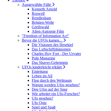
Themen
Ausgewählte Fälle
Kenneth Arnold
Roswell
Rendlesham
Belgien-Welle
Greifswald
Alien-Autopsie Film
"Freedom of Information Act"
Bevor die UFOs kamen...
Die Visionen des Hesekiel
Das Luftschiffphänomen
Charles Hoy Fort - Der Urvater
Pulp Magazine
Das Shaver-Geheimnis
UFOs kinderleicht erklärt
Einleitung
Leben im All
Flug durch den Weltraum
Warum werden Ufos gesehen?
Den Ufos auf der Spur
Wie arbeitet ein Ufo-Forscher?
Ufo gesehen?
Ufo Quiz
Spiel und Spaß