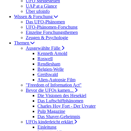
UFO Meldestellen
UAP at a Glance
Über ufoinfo
Wissen & Forschung
Das UFO-Phänomen
UFO-Phänomen-Forschung
Einzelne Forschungsthemen
Zeugen & Psychologie
Themen
Ausgewählte Fälle
Kenneth Arnold
Roswell
Rendlesham
Belgien-Welle
Greifswald
Alien-Autopsie Film
"Freedom of Information Act"
Bevor die UFOs kamen...
Die Visionen des Hesekiel
Das Luftschiffphänomen
Charles Hoy Fort - Der Urvater
Pulp Magazine
Das Shaver-Geheimnis
UFOs kinderleicht erklärt
Einleitung