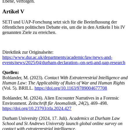
Ebene, verfolgen.
Artikel V
SETI und UAP-Forschung setzt sich für die Beeinflussung der
öffentlichen politischen Debatte ein, um die in den Artikeln I bis IV
genannten Ziele zu erreichen.
Direktlink zur Originalseite:
https://www.dur.ac.uk/departments/academic/law/news-and-
events/news/2025/04/durham-declaration--on-seti-and-uap-research
Quellen:
Bohlander, M. (2023).
Contact With Extraterrestrial Intelligence and
Human Law: The Applicability of Rules of War and Human Rights
(Vol. 5). BRILL.
https://doi.org/10.1163/9789004677708
Bohlander, M. (2024). Alien Encounter Narratives in a Forensic
Environment.
Zeitschrift für Anomalistik, 24
(2), 469–498.
https://doi.org/10.23793/zfa.2024.427
Durham University (2024, 17. Juli).
Academics at Durham Law
School and St Andrews University launch global online survey on
contact with extraterrestrial intelligence
.