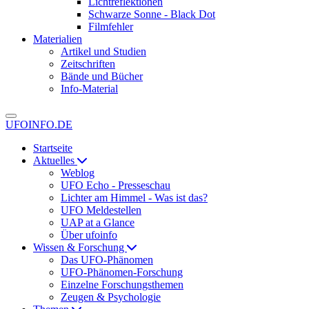
Lichtreflektionen
Schwarze Sonne - Black Dot
Filmfehler
Materialien
Artikel und Studien
Zeitschriften
Bände und Bücher
Info-Material
UFOINFO.DE
Startseite
Aktuelles
Weblog
UFO Echo - Presseschau
Lichter am Himmel - Was ist das?
UFO Meldestellen
UAP at a Glance
Über ufoinfo
Wissen & Forschung
Das UFO-Phänomen
UFO-Phänomen-Forschung
Einzelne Forschungsthemen
Zeugen & Psychologie