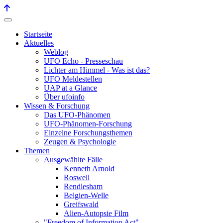
Startseite
Aktuelles
Weblog
UFO Echo - Presseschau
Lichter am Himmel - Was ist das?
UFO Meldestellen
UAP at a Glance
Über ufoinfo
Wissen & Forschung
Das UFO-Phänomen
UFO-Phänomen-Forschung
Einzelne Forschungsthemen
Zeugen & Psychologie
Themen
Ausgewählte Fälle
Kenneth Arnold
Roswell
Rendlesham
Belgien-Welle
Greifswald
Alien-Autopsie Film
"Freedom of Information Act"