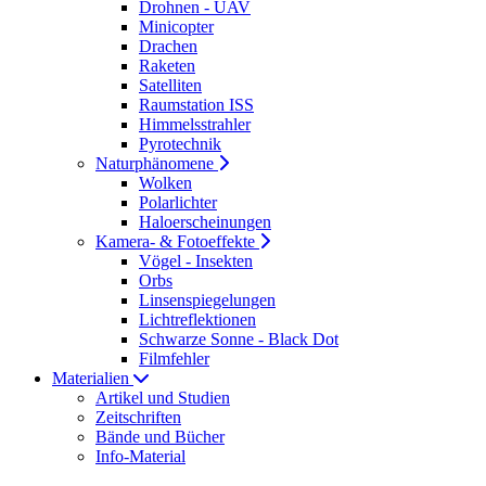
Drohnen - UAV
Minicopter
Drachen
Raketen
Satelliten
Raumstation ISS
Himmelsstrahler
Pyrotechnik
Naturphänomene
Wolken
Polarlichter
Haloerscheinungen
Kamera- & Fotoeffekte
Vögel - Insekten
Orbs
Linsenspiegelungen
Lichtreflektionen
Schwarze Sonne - Black Dot
Filmfehler
Materialien
Artikel und Studien
Zeitschriften
Bände und Bücher
Info-Material