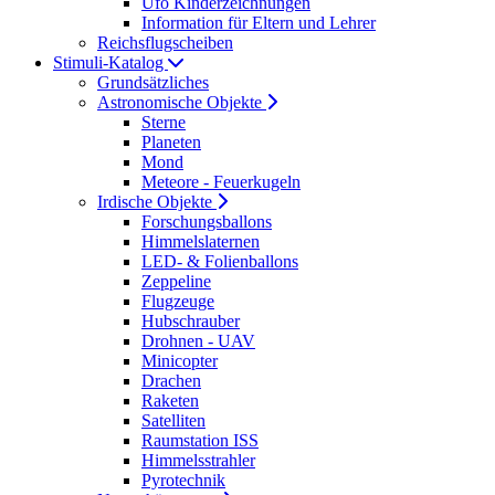
Ufo Kinderzeichnungen
Information für Eltern und Lehrer
Reichsflugscheiben
Stimuli-Katalog
Grundsätzliches
Astronomische Objekte
Sterne
Planeten
Mond
Meteore - Feuerkugeln
Irdische Objekte
Forschungsballons
Himmelslaternen
LED- & Folienballons
Zeppeline
Flugzeuge
Hubschrauber
Drohnen - UAV
Minicopter
Drachen
Raketen
Satelliten
Raumstation ISS
Himmelsstrahler
Pyrotechnik