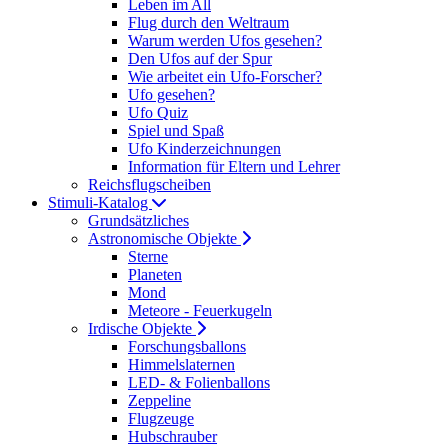
Leben im All
Flug durch den Weltraum
Warum werden Ufos gesehen?
Den Ufos auf der Spur
Wie arbeitet ein Ufo-Forscher?
Ufo gesehen?
Ufo Quiz
Spiel und Spaß
Ufo Kinderzeichnungen
Information für Eltern und Lehrer
Reichsflugscheiben
Stimuli-Katalog
Grundsätzliches
Astronomische Objekte
Sterne
Planeten
Mond
Meteore - Feuerkugeln
Irdische Objekte
Forschungsballons
Himmelslaternen
LED- & Folienballons
Zeppeline
Flugzeuge
Hubschrauber