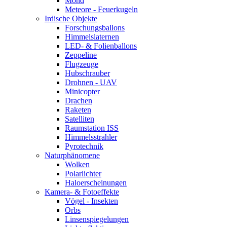
Mond
Meteore - Feuerkugeln
Irdische Objekte
Forschungsballons
Himmelslaternen
LED- & Folienballons
Zeppeline
Flugzeuge
Hubschrauber
Drohnen - UAV
Minicopter
Drachen
Raketen
Satelliten
Raumstation ISS
Himmelsstrahler
Pyrotechnik
Naturphänomene
Wolken
Polarlichter
Haloerscheinungen
Kamera- & Fotoeffekte
Vögel - Insekten
Orbs
Linsenspiegelungen