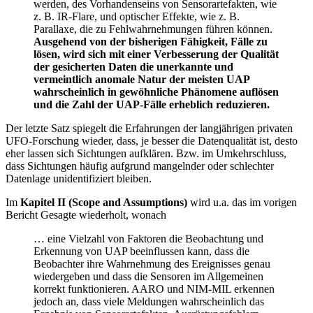
werden, des Vorhandenseins von Sensorartefakten, wie
z. B. IR-Flare, und optischer Effekte, wie z. B.
Parallaxe, die zu Fehlwahrnehmungen führen können.
Ausgehend von der bisherigen Fähigkeit, Fälle zu
lösen, wird sich mit einer Verbesserung der Qualität
der gesicherten Daten die unerkannte und
vermeintlich anomale Natur der meisten UAP
wahrscheinlich in gewöhnliche Phänomene auflösen
und die Zahl der UAP-Fälle erheblich reduzieren.
Der letzte Satz spiegelt die Erfahrungen der langjährigen privaten
UFO-Forschung wieder, dass, je besser die Datenqualität ist, desto
eher lassen sich Sichtungen aufklären. Bzw. im Umkehrschluss,
dass Sichtungen häufig aufgrund mangelnder oder schlechter
Datenlage unidentifiziert bleiben.
Im
Kapitel II (Scope and Assumptions)
wird u.a. das im vorigen
Bericht Gesagte wiederholt, wonach
… eine Vielzahl von Faktoren die Beobachtung und
Erkennung von UAP beeinflussen kann, dass die
Beobachter ihre Wahrnehmung des Ereignisses genau
wiedergeben und dass die Sensoren im Allgemeinen
korrekt funktionieren. AARO und NIM-MIL erkennen
jedoch an, dass viele Meldungen wahrscheinlich das