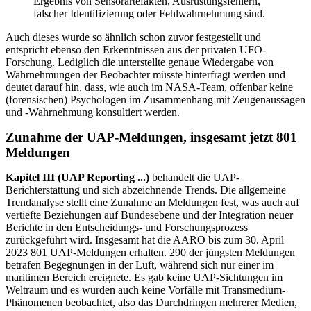
Ergebnis von Sensorartefakten, Ausrüstungsfehlern,
falscher Identifizierung oder Fehlwahrnehmung sind.
Auch dieses wurde so ähnlich schon zuvor festgestellt und
entspricht ebenso den Erkenntnissen aus der privaten UFO-
Forschung. Lediglich die unterstellte genaue Wiedergabe von
Wahrnehmungen der Beobachter müsste hinterfragt werden und
deutet darauf hin, dass, wie auch im NASA-Team, offenbar keine
(forensischen) Psychologen im Zusammenhang mit Zeugenaussagen
und -Wahrnehmung konsultiert werden.
Zunahme der UAP-Meldungen, insgesamt jetzt 801
Meldungen
Kapitel III (UAP Reporting ...)
behandelt die UAP-
Berichterstattung und sich abzeichnende Trends.
Die allgemeine
Trendanalyse stellt eine Zunahme an Meldungen fest, was auch auf
vertiefte Beziehungen auf Bundesebene und der Integration neuer
Berichte in den Entscheidungs- und Forschungsprozess
zurückgeführt wird. Insgesamt hat die AARO bis zum 30. April
2023 801 UAP-Meldungen erhalten. 290 der jüngsten Meldungen
betrafen Begegnungen in der Luft, während sich nur einer im
maritimen Bereich ereignete. Es gab keine UAP-Sichtungen im
Weltraum und es wurden auch keine Vorfälle mit Transmedium-
Phänomenen beobachtet, also das Durchdringen mehrerer Medien,