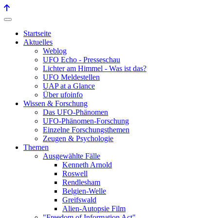
Startseite
Aktuelles
Weblog
UFO Echo - Presseschau
Lichter am Himmel - Was ist das?
UFO Meldestellen
UAP at a Glance
Über ufoinfo
Wissen & Forschung
Das UFO-Phänomen
UFO-Phänomen-Forschung
Einzelne Forschungsthemen
Zeugen & Psychologie
Themen
Ausgewählte Fälle
Kenneth Arnold
Roswell
Rendlesham
Belgien-Welle
Greifswald
Alien-Autopsie Film
"Freedom of Information Act"