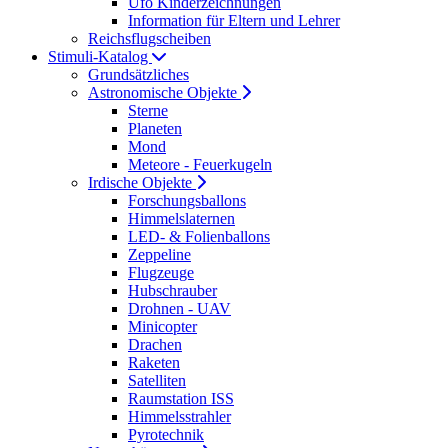
Ufo Kinderzeichnungen
Information für Eltern und Lehrer
Reichsflugscheiben
Stimuli-Katalog
Grundsätzliches
Astronomische Objekte
Sterne
Planeten
Mond
Meteore - Feuerkugeln
Irdische Objekte
Forschungsballons
Himmelslaternen
LED- & Folienballons
Zeppeline
Flugzeuge
Hubschrauber
Drohnen - UAV
Minicopter
Drachen
Raketen
Satelliten
Raumstation ISS
Himmelsstrahler
Pyrotechnik