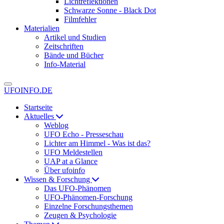
Lichtreflektionen
Schwarze Sonne - Black Dot
Filmfehler
Materialien
Artikel und Studien
Zeitschriften
Bände und Bücher
Info-Material
UFOINFO.DE
Startseite
Aktuelles
Weblog
UFO Echo - Presseschau
Lichter am Himmel - Was ist das?
UFO Meldestellen
UAP at a Glance
Über ufoinfo
Wissen & Forschung
Das UFO-Phänomen
UFO-Phänomen-Forschung
Einzelne Forschungsthemen
Zeugen & Psychologie