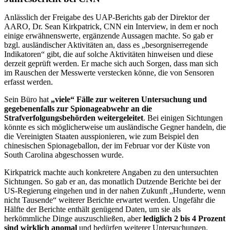
Anlässlich der Freigabe des UAP-Berichts gab der Direktor der
AARO, Dr. Sean Kirkpatrick, CNN ein Interview, in dem er noch
einige erwähnenswerte, ergänzende Aussagen machte. So gab er
bzgl. ausländischer Aktivitäten an, dass es „besorgniserregende
Indikatoren“ gibt, die auf solche Aktivitäten hinweisen und diese
derzeit geprüft werden. Er mache sich auch Sorgen, dass man sich
im Rauschen der Messwerte verstecken könne, die von Sensoren
erfasst werden.
Sein Büro hat
„viele“ Fälle zur weiteren Untersuchung und
gegebenenfalls zur Spionageabwehr an die
Strafverfolgungsbehörden weitergeleitet
. Bei einigen Sichtungen
könnte es sich möglicherweise um ausländische Gegner handeln, die
die Vereinigten Staaten ausspionieren, wie zum Beispiel den
chinesischen Spionageballon, der im Februar vor der Küste von
South Carolina abgeschossen wurde.
Kirkpatrick machte auch konkretere Angaben zu den untersuchten
Sichtungen. So gab er an, das monatlich Dutzende Berichte bei der
US-Regierung eingehen und in der nahen Zukunft „Hunderte, wenn
nicht Tausende“ weiterer Berichte erwartet werden. Ungefähr die
Hälfte der Berichte enthält genügend Daten, um sie als
herkömmliche Dinge auszuschließen, aber
lediglich 2 bis 4 Prozent
sind wirklich anomal
und bedürfen weiterer Untersuchungen.