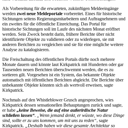
Als Vorbereitung für die erwarteten, zukünftigen Meldeeingänge
werden
zwei neue Meldeportale
vorbereitet. Eines für historische
Sichtungen seitens Regierungsmitarbeitern und Auftragnehmern und
ein zweites für die öffentliche Einreichung. Das Portal für
historische Sichtungen soll im Laufe des nächsten Monat eröffnet
werden. Sein Zweck besteht darin, frühere Berichte über nicht
identifizierte Objekte zu validieren oder zu widerlegen, sie mit
anderen Berichten zu vergleichen und sie für eine mögliche weitere
Analyse zu katalogisieren.
Die Freischaltung des öffentlichen Portals dürfte noch mehrere
Monate dauern und könnte laut Kirkpatrick mit Hunderten oder gar
Tausenden neuen Berichten überschwemmt werden, die es zu
sortieren gilt. Vorgesehen ist ein System, das bekannte Objekte
automatisch mit öffentlichen Berichten abgleicht. Die Berichte über
unbekannte Objekte könnten sich als wertvoll erweisen, sagte
Kirkpatrick.
Nochmals auf den Whistleblower Grusch angesprochen, wies
Kirkpatrick dessen sensationellen Behauptungen zurück und sagte,
er habe
„keine Beweise, die auf eine außerirdische Natur
schließen lassen“
.
„Wenn jemand denkt, er wüsste, wo diese Dinge
sind, sollte er zu uns kommen, um mit uns zu reden“
, sagte
Kirkpatrick.
„Deshalb haben wir diese gesamte Architektur so