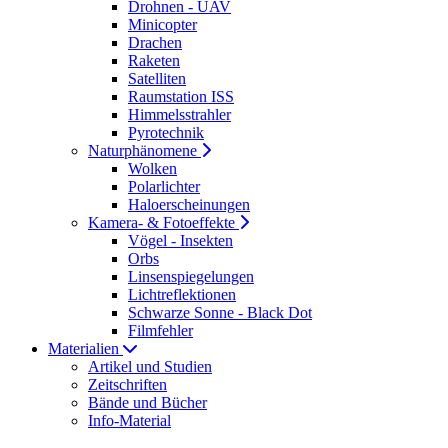
Drohnen - UAV
Minicopter
Drachen
Raketen
Satelliten
Raumstation ISS
Himmelsstrahler
Pyrotechnik
Naturphänomene
Wolken
Polarlichter
Haloerscheinungen
Kamera- & Fotoeffekte
Vögel - Insekten
Orbs
Linsenspiegelungen
Lichtreflektionen
Schwarze Sonne - Black Dot
Filmfehler
Materialien
Artikel und Studien
Zeitschriften
Bände und Bücher
Info-Material