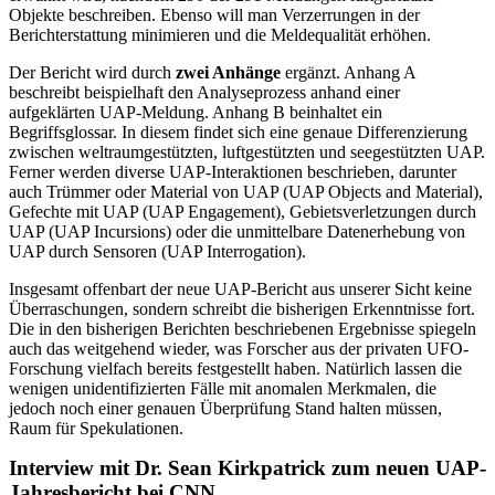
Objekte beschreiben. Ebenso will man Verzerrungen in der
Berichterstattung minimieren und die Meldequalität erhöhen.
Der Bericht wird durch
zwei Anhänge
ergänzt. Anhang A
beschreibt beispielhaft den Analyseprozess anhand einer
aufgeklärten UAP-Meldung. Anhang B beinhaltet ein
Begriffsglossar. In diesem findet sich eine genaue Differenzierung
zwischen weltraumgestützten, luftgestützten und seegestützten UAP.
Ferner werden diverse UAP-Interaktionen beschrieben, darunter
auch Trümmer oder Material von UAP (UAP Objects and Material),
Gefechte mit UAP (UAP Engagement), Gebietsverletzungen durch
UAP (UAP Incursions) oder die unmittelbare Datenerhebung von
UAP durch Sensoren (UAP Interrogation).
Insgesamt offenbart der neue UAP-Bericht aus unserer Sicht keine
Überraschungen, sondern schreibt die bisherigen Erkenntnisse fort.
Die in den bisherigen Berichten beschriebenen Ergebnisse spiegeln
auch das weitgehend wieder, was Forscher aus der privaten UFO-
Forschung vielfach bereits festgestellt haben. Natürlich lassen die
wenigen unidentifizierten Fälle mit anomalen Merkmalen, die
jedoch noch einer genauen Überprüfung Stand halten müssen,
Raum für Spekulationen.
Interview mit Dr. Sean Kirkpatrick zum neuen UAP-
Jahresbericht bei CNN