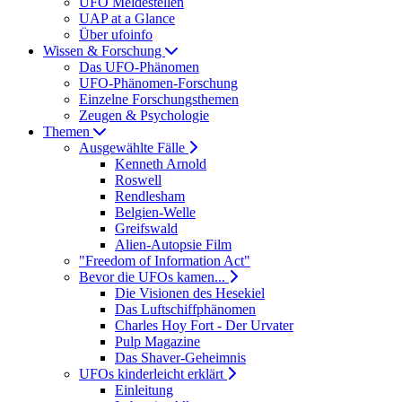
UFO Meldestellen
UAP at a Glance
Über ufoinfo
Wissen & Forschung
Das UFO-Phänomen
UFO-Phänomen-Forschung
Einzelne Forschungsthemen
Zeugen & Psychologie
Themen
Ausgewählte Fälle
Kenneth Arnold
Roswell
Rendlesham
Belgien-Welle
Greifswald
Alien-Autopsie Film
"Freedom of Information Act"
Bevor die UFOs kamen...
Die Visionen des Hesekiel
Das Luftschiffphänomen
Charles Hoy Fort - Der Urvater
Pulp Magazine
Das Shaver-Geheimnis
UFOs kinderleicht erklärt
Einleitung