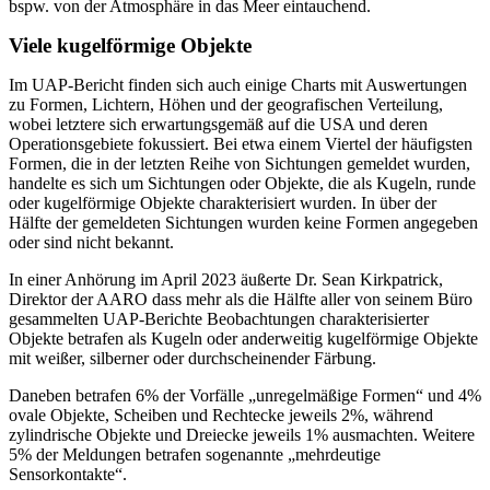
bspw. von der Atmosphäre in das Meer eintauchend.
Viele kugelförmige Objekte
Im UAP-Bericht finden sich auch einige Charts mit Auswertungen
zu Formen, Lichtern, Höhen und der geografischen Verteilung,
wobei letztere sich erwartungsgemäß auf die USA und deren
Operationsgebiete fokussiert. Bei etwa einem Viertel der häufigsten
Formen, die in der letzten Reihe von Sichtungen gemeldet wurden,
handelte es sich um Sichtungen oder Objekte, die als Kugeln, runde
oder kugelförmige Objekte charakterisiert wurden. In über der
Hälfte der gemeldeten Sichtungen wurden keine Formen angegeben
oder sind nicht bekannt.
In einer Anhörung im April 2023 äußerte Dr. Sean Kirkpatrick,
Direktor der AARO dass mehr als die Hälfte aller von seinem Büro
gesammelten UAP-Berichte Beobachtungen charakterisierter
Objekte betrafen als Kugeln oder anderweitig kugelförmige Objekte
mit weißer, silberner oder durchscheinender Färbung.
Daneben betrafen 6% der Vorfälle „unregelmäßige Formen“ und 4%
ovale Objekte, Scheiben und Rechtecke jeweils 2%, während
zylindrische Objekte und Dreiecke jeweils 1% ausmachten. Weitere
5% der Meldungen betrafen sogenannte „mehrdeutige
Sensorkontakte“.