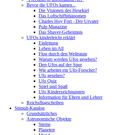
Bevor die UFOs kamen...
Die Visionen des Hesekiel
Das Luftschiffphänomen
Charles Hoy Fort - Der Urvater
Pulp Magazine
Das Shaver-Geheimnis
UFOs kinderleicht erklärt
Einleitung
Leben im All
Flug durch den Weltraum
Warum werden Ufos gesehen?
Den Ufos auf der Spur
Wie arbeitet ein Ufo-Forscher?
Ufo gesehen?
Ufo Quiz
Spiel und Spaß
Ufo Kinderzeichnungen
Information für Eltern und Lehrer
Reichsflugscheiben
Stimuli-Katalog
Grundsätzliches
Astronomische Objekte
Sterne
Planeten