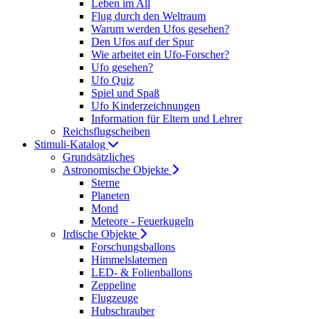
Leben im All
Flug durch den Weltraum
Warum werden Ufos gesehen?
Den Ufos auf der Spur
Wie arbeitet ein Ufo-Forscher?
Ufo gesehen?
Ufo Quiz
Spiel und Spaß
Ufo Kinderzeichnungen
Information für Eltern und Lehrer
Reichsflugscheiben
Stimuli-Katalog
Grundsätzliches
Astronomische Objekte
Sterne
Planeten
Mond
Meteore - Feuerkugeln
Irdische Objekte
Forschungsballons
Himmelslaternen
LED- & Folienballons
Zeppeline
Flugzeuge
Hubschrauber