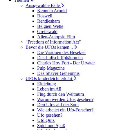
Themen
Ausgewählte Fälle
Kenneth Arnold
Roswell
Rendlesham
Belgien-Welle
Greifswald
Alien-Autopsie Film
"Freedom of Information Act"
Bevor die UFOs kamen...
Die Visionen des Hesekiel
Das Luftschiffphänomen
Charles Hoy Fort - Der Urvater
Pulp Magazine
Das Shaver-Geheimnis
UFOs kinderleicht erklärt
Einleitung
Leben im All
Flug durch den Weltraum
Warum werden Ufos gesehen?
Den Ufos auf der Spur
Wie arbeitet ein Ufo-Forscher?
Ufo gesehen?
Ufo Quiz
Spiel und Spaß