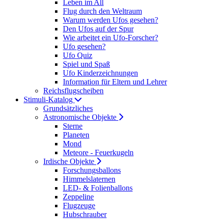
Leben im All
Flug durch den Weltraum
Warum werden Ufos gesehen?
Den Ufos auf der Spur
Wie arbeitet ein Ufo-Forscher?
Ufo gesehen?
Ufo Quiz
Spiel und Spaß
Ufo Kinderzeichnungen
Information für Eltern und Lehrer
Reichsflugscheiben
Stimuli-Katalog
Grundsätzliches
Astronomische Objekte
Sterne
Planeten
Mond
Meteore - Feuerkugeln
Irdische Objekte
Forschungsballons
Himmelslaternen
LED- & Folienballons
Zeppeline
Flugzeuge
Hubschrauber