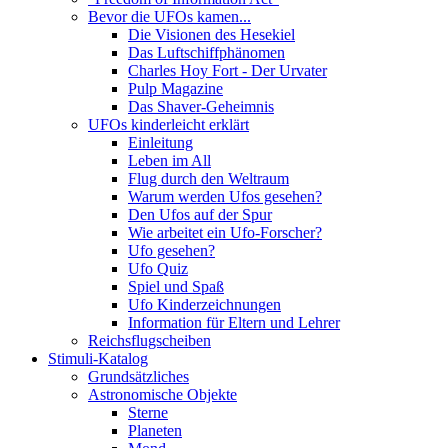
Bevor die UFOs kamen...
Die Visionen des Hesekiel
Das Luftschiffphänomen
Charles Hoy Fort - Der Urvater
Pulp Magazine
Das Shaver-Geheimnis
UFOs kinderleicht erklärt
Einleitung
Leben im All
Flug durch den Weltraum
Warum werden Ufos gesehen?
Den Ufos auf der Spur
Wie arbeitet ein Ufo-Forscher?
Ufo gesehen?
Ufo Quiz
Spiel und Spaß
Ufo Kinderzeichnungen
Information für Eltern und Lehrer
Reichsflugscheiben
Stimuli-Katalog
Grundsätzliches
Astronomische Objekte
Sterne
Planeten