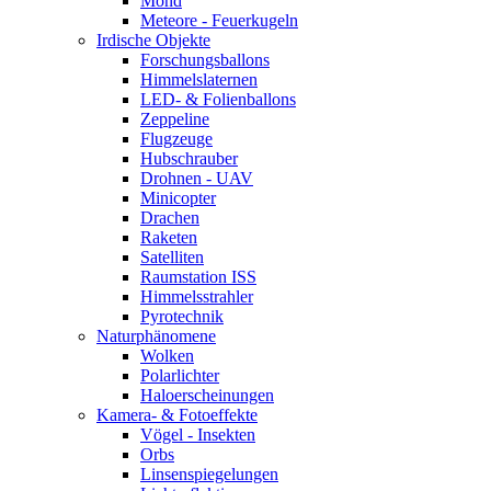
Mond
Meteore - Feuerkugeln
Irdische Objekte
Forschungsballons
Himmelslaternen
LED- & Folienballons
Zeppeline
Flugzeuge
Hubschrauber
Drohnen - UAV
Minicopter
Drachen
Raketen
Satelliten
Raumstation ISS
Himmelsstrahler
Pyrotechnik
Naturphänomene
Wolken
Polarlichter
Haloerscheinungen
Kamera- & Fotoeffekte
Vögel - Insekten
Orbs
Linsenspiegelungen