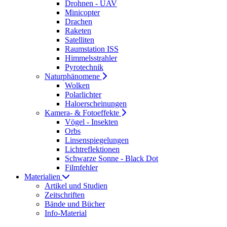
Drohnen - UAV
Minicopter
Drachen
Raketen
Satelliten
Raumstation ISS
Himmelsstrahler
Pyrotechnik
Naturphänomene
Wolken
Polarlichter
Haloerscheinungen
Kamera- & Fotoeffekte
Vögel - Insekten
Orbs
Linsenspiegelungen
Lichtreflektionen
Schwarze Sonne - Black Dot
Filmfehler
Materialien
Artikel und Studien
Zeitschriften
Bände und Bücher
Info-Material