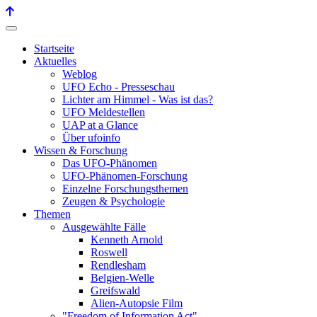
Startseite
Aktuelles
Weblog
UFO Echo - Presseschau
Lichter am Himmel - Was ist das?
UFO Meldestellen
UAP at a Glance
Über ufoinfo
Wissen & Forschung
Das UFO-Phänomen
UFO-Phänomen-Forschung
Einzelne Forschungsthemen
Zeugen & Psychologie
Themen
Ausgewählte Fälle
Kenneth Arnold
Roswell
Rendlesham
Belgien-Welle
Greifswald
Alien-Autopsie Film
"Freedom of Information Act"