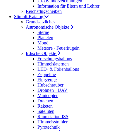
Ufo Kinderzeichnungen
Information für Eltern und Lehrer
Reichsflugscheiben
Stimuli-Katalog
Grundsätzliches
Astronomische Objekte
Sterne
Planeten
Mond
Meteore - Feuerkugeln
Irdische Objekte
Forschungsballons
Himmelslaternen
LED- & Folienballons
Zeppeline
Flugzeuge
Hubschrauber
Drohnen - UAV
Minicopter
Drachen
Raketen
Satelliten
Raumstation ISS
Himmelsstrahler
Pyrotechnik