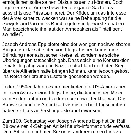
ermöglichen sollte seinen Diskus bauen zu können. Doch
Ingenieure der Armee bewerten die ganze Sache als
aussichtslose Privatspinnerei. Der Köder, um das Interesse
der Amerikaner zu wecken war seine Behauptung für die
Sowjets am Bau eines Rundflügelers mitgewirkt zu haben.
Man bezeichnete ihn laut den Armeeakten als "intelligent
swindler".
Joseph Andreas Epp bietet eine der wenigen nachweisbaren
Biografien, dass die Idee von Flugscheiben keine reine
Erfindung neonazistischer Kreise ist, sondern es solche
Überlegungen tatsächlich gab. Dass solch eine Konstruktion
jemals flugfähig war und Nazi-Deutschland noch den Sieg
über die Alliierten hätte bringen können, kann jedoch getrost
ins Reich der braunen Esoterik geschoben werden.
In den 1950er Jahren experimentierten die US-Amerikaner
mit dem Avrocar, eine Flugscheibe, die kaum einen Meter
vom Boden abhob und zudem nur schwer lenkbar war. Die
Bauweise und die Antriebsart vermeintlicher Flugscheiben
haben sich als äußerst unpraktikabel erwiesen.
Zum 100. Geburtstag von Joseph Andreas Epp hat Dr. Ralf
Bülow einen 4-Seitigen Artikel für ufo-information.de verfasst.
Dem Artikel entnehmen Sie unter anderem einen Link zu