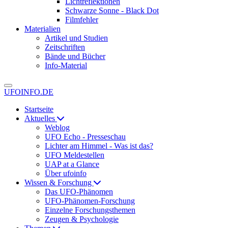
Lichtreflektionen
Schwarze Sonne - Black Dot
Filmfehler
Materialien
Artikel und Studien
Zeitschriften
Bände und Bücher
Info-Material
UFOINFO.DE
Startseite
Aktuelles
Weblog
UFO Echo - Presseschau
Lichter am Himmel - Was ist das?
UFO Meldestellen
UAP at a Glance
Über ufoinfo
Wissen & Forschung
Das UFO-Phänomen
UFO-Phänomen-Forschung
Einzelne Forschungsthemen
Zeugen & Psychologie