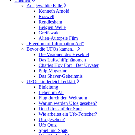
Themen
Ausgewählte Fälle
Kenneth Arnold
Roswell
Rendlesham
Belgien-Welle
Greifswald
Alien-Autopsie Film
"Freedom of Information Act"
Bevor die UFOs kamen...
Die Visionen des Hesekiel
Das Luftschiffphänomen
Charles Hoy Fort - Der Urvater
Pulp Magazine
Das Shaver-Geheimnis
UFOs kinderleicht erklärt
Einleitung
Leben im All
Flug durch den Weltraum
Warum werden Ufos gesehen?
Den Ufos auf der Spur
Wie arbeitet ein Ufo-Forscher?
Ufo gesehen?
Ufo Quiz
Spiel und Spaß