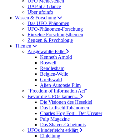
UFO Meldestellen
UAP at a Glance
Über ufoinfo
Wissen & Forschung
Das UFO-Phänomen
UFO-Phänomen-Forschung
Einzelne Forschungsthemen
Zeugen & Psychologie
Themen
Ausgewählte Fälle
Kenneth Arnold
Roswell
Rendlesham
Belgien-Welle
Greifswald
Alien-Autopsie Film
"Freedom of Information Act"
Bevor die UFOs kamen...
Die Visionen des Hesekiel
Das Luftschiffphänomen
Charles Hoy Fort - Der Urvater
Pulp Magazine
Das Shaver-Geheimnis
UFOs kinderleicht erklärt
Einleitung