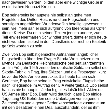
nachgewiesen werden, bilden aber eine wichtige Größe in
esoterischen Neonazi-Kreisen.
Epp seinerseits behauptete nie selbst an geheimen
Projekten des Dritten Reichs rund um Flugscheiben und
sonstigen angeblichen Wunderwaffen beteiligt gewesen zu
sein, viel mehr sah er sich aufgrund von Ideenklau als Opfer
dieser Kreise. Da er in seinen Texten jedoch andere, zum
Teil erwiesenermaßen Schwindler zitiert, dürfte er sich heute
nicht wundern, selbst in den Dunstkreis der rechten Esoterik
gerückt worden zu sein.
Zwei von Epp selbst gemachte Aufnahmen angeblicher
Flugscheiben über dem Prager Skoda-Werk heizen den
Mythos um Deutsche Reichsflugscheiben seit Jahrzehnten
an. Im Frühjahr 1945 zerstörten deutsche Soldaten selbst die
Skoda-Fabrik in Prag, ihre Skizzen und die Prototypen, kurz
bevor die Rote Armee einrückte. Bis heute halten sich
Gerüchte, Epp habe seine in Prag entwickelte Flugscheibe
nach Kriegsende im Auftrag der CIA weitergebaut. Epp selbst
hat das nie behauptet. Jedoch gibt es tatsächlich Akten der
US Armee über Epp. Darin wird deutlich, dass Epp einige
Tage lang US-Behörden seine Unterlagen vom eigenen
Zeichenbrett und eigener Gedankenschmiede zusandte um
mit den Besatzern einen Deal auszuhandeln, der es ihm