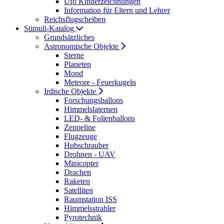
Ufo Kinderzeichnungen
Information für Eltern und Lehrer
Reichsflugscheiben
Stimuli-Katalog
Grundsätzliches
Astronomische Objekte
Sterne
Planeten
Mond
Meteore - Feuerkugeln
Irdische Objekte
Forschungsballons
Himmelslaternen
LED- & Folienballons
Zeppeline
Flugzeuge
Hubschrauber
Drohnen - UAV
Minicopter
Drachen
Raketen
Satelliten
Raumstation ISS
Himmelsstrahler
Pyrotechnik