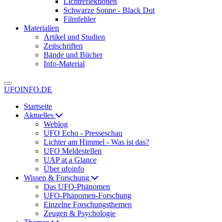
Lichtreflektionen
Schwarze Sonne - Black Dot
Filmfehler
Materialien
Artikel und Studien
Zeitschriften
Bände und Bücher
Info-Material
UFOINFO.DE
Startseite
Aktuelles
Weblog
UFO Echo - Presseschau
Lichter am Himmel - Was ist das?
UFO Meldestellen
UAP at a Glance
Über ufoinfo
Wissen & Forschung
Das UFO-Phänomen
UFO-Phänomen-Forschung
Einzelne Forschungsthemen
Zeugen & Psychologie