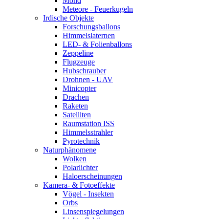
Mond
Meteore - Feuerkugeln
Irdische Objekte
Forschungsballons
Himmelslaternen
LED- & Folienballons
Zeppeline
Flugzeuge
Hubschrauber
Drohnen - UAV
Minicopter
Drachen
Raketen
Satelliten
Raumstation ISS
Himmelsstrahler
Pyrotechnik
Naturphänomene
Wolken
Polarlichter
Haloerscheinungen
Kamera- & Fotoeffekte
Vögel - Insekten
Orbs
Linsenspiegelungen