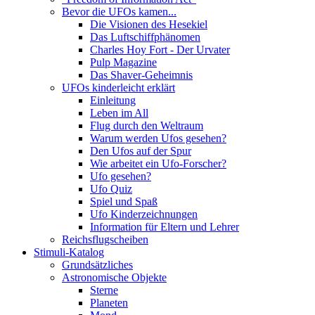
Bevor die UFOs kamen...
Die Visionen des Hesekiel
Das Luftschiffphänomen
Charles Hoy Fort - Der Urvater
Pulp Magazine
Das Shaver-Geheimnis
UFOs kinderleicht erklärt
Einleitung
Leben im All
Flug durch den Weltraum
Warum werden Ufos gesehen?
Den Ufos auf der Spur
Wie arbeitet ein Ufo-Forscher?
Ufo gesehen?
Ufo Quiz
Spiel und Spaß
Ufo Kinderzeichnungen
Information für Eltern und Lehrer
Reichsflugscheiben
Stimuli-Katalog
Grundsätzliches
Astronomische Objekte
Sterne
Planeten