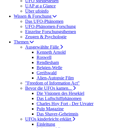
UFO Meldestellen
UAP at a Glance
Über ufoinfo
Wissen & Forschung
Das UFO-Phänomen
UFO-Phänomen-Forschung
Einzelne Forschungsthemen
Zeugen & Psychologie
Themen
Ausgewählte Fälle
Kenneth Arnold
Roswell
Rendlesham
Belgien-Welle
Greifswald
Alien-Autopsie Film
"Freedom of Information Act"
Bevor die UFOs kamen...
Die Visionen des Hesekiel
Das Luftschiffphänomen
Charles Hoy Fort - Der Urvater
Pulp Magazine
Das Shaver-Geheimnis
UFOs kinderleicht erklärt
Einleitung