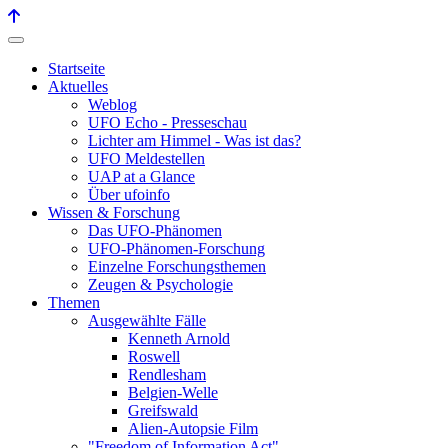
Startseite
Aktuelles
Weblog
UFO Echo - Presseschau
Lichter am Himmel - Was ist das?
UFO Meldestellen
UAP at a Glance
Über ufoinfo
Wissen & Forschung
Das UFO-Phänomen
UFO-Phänomen-Forschung
Einzelne Forschungsthemen
Zeugen & Psychologie
Themen
Ausgewählte Fälle
Kenneth Arnold
Roswell
Rendlesham
Belgien-Welle
Greifswald
Alien-Autopsie Film
"Freedom of Information Act"