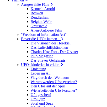
Themen
Ausgewählte Fälle
Kenneth Arnold
Roswell
Rendlesham
Belgien-Welle
Greifswald
Alien-Autopsie Film
"Freedom of Information Act"
Bevor die UFOs kamen...
Die Visionen des Hesekiel
Das Luftschiffphänomen
Charles Hoy Fort - Der Urvater
Pulp Magazine
Das Shaver-Geheimnis
UFOs kinderleicht erklärt
Einleitung
Leben im All
Flug durch den Weltraum
Warum werden Ufos gesehen?
Den Ufos auf der Spur
Wie arbeitet ein Ufo-Forscher?
Ufo gesehen?
Ufo Quiz
Spiel und Spaß