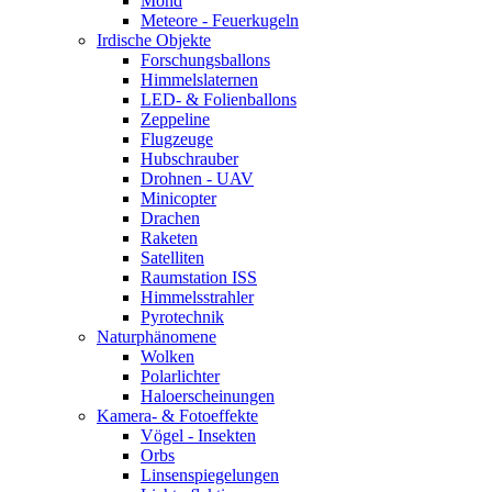
Mond
Meteore - Feuerkugeln
Irdische Objekte
Forschungsballons
Himmelslaternen
LED- & Folienballons
Zeppeline
Flugzeuge
Hubschrauber
Drohnen - UAV
Minicopter
Drachen
Raketen
Satelliten
Raumstation ISS
Himmelsstrahler
Pyrotechnik
Naturphänomene
Wolken
Polarlichter
Haloerscheinungen
Kamera- & Fotoeffekte
Vögel - Insekten
Orbs
Linsenspiegelungen