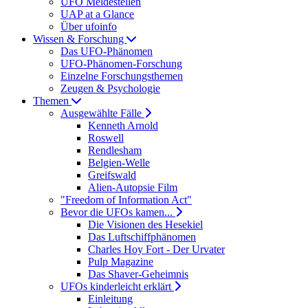
UFO Meldestellen
UAP at a Glance
Über ufoinfo
Wissen & Forschung
Das UFO-Phänomen
UFO-Phänomen-Forschung
Einzelne Forschungsthemen
Zeugen & Psychologie
Themen
Ausgewählte Fälle
Kenneth Arnold
Roswell
Rendlesham
Belgien-Welle
Greifswald
Alien-Autopsie Film
"Freedom of Information Act"
Bevor die UFOs kamen...
Die Visionen des Hesekiel
Das Luftschiffphänomen
Charles Hoy Fort - Der Urvater
Pulp Magazine
Das Shaver-Geheimnis
UFOs kinderleicht erklärt
Einleitung