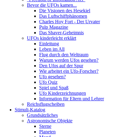
Bevor die UFOs kamen...
Die Visionen des Hesekiel
Das Luftschiffphänomen
Charles Hoy Fort - Der Urvater
Pulp Magazine
Das Shaver-Geheimnis
UFOs kinderleicht erklärt
Einleitung
Leben im All
Flug durch den Weltraum
Warum werden Ufos gesehen?
Den Ufos auf der Spur
Wie arbeitet ein Ufo-Forscher?
Ufo gesehen?
Ufo Quiz
Spiel und Spaß
Ufo Kinderzeichnungen
Information für Eltern und Lehrer
Reichsflugscheiben
Stimuli-Katalog
Grundsätzliches
Astronomische Objekte
Sterne
Planeten