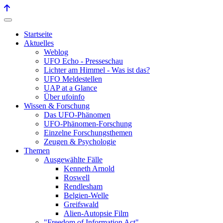
Startseite
Aktuelles
Weblog
UFO Echo - Presseschau
Lichter am Himmel - Was ist das?
UFO Meldestellen
UAP at a Glance
Über ufoinfo
Wissen & Forschung
Das UFO-Phänomen
UFO-Phänomen-Forschung
Einzelne Forschungsthemen
Zeugen & Psychologie
Themen
Ausgewählte Fälle
Kenneth Arnold
Roswell
Rendlesham
Belgien-Welle
Greifswald
Alien-Autopsie Film
"Freedom of Information Act"