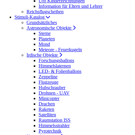
Ufo Kinderzeichnungen
Information für Eltern und Lehrer
Reichsflugscheiben
Stimuli-Katalog
Grundsätzliches
Astronomische Objekte
Sterne
Planeten
Mond
Meteore - Feuerkugeln
Irdische Objekte
Forschungsballons
Himmelslaternen
LED- & Folienballons
Zeppeline
Flugzeuge
Hubschrauber
Drohnen - UAV
Minicopter
Drachen
Raketen
Satelliten
Raumstation ISS
Himmelsstrahler
Pyrotechnik