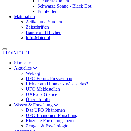
Lichtreflektionen
Schwarze Sonne - Black Dot
Filmfehler
Materialien
Artikel und Studien
Zeitschriften
Bände und Bücher
Info-Material
UFOINFO.DE
Startseite
Aktuelles
Weblog
UFO Echo - Presseschau
Lichter am Himmel - Was ist das?
UFO Meldestellen
UAP at a Glance
Über ufoinfo
Wissen & Forschung
Das UFO-Phänomen
UFO-Phänomen-Forschung
Einzelne Forschungsthemen
Zeugen & Psychologie