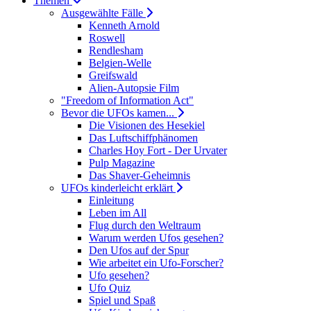
Themen
Ausgewählte Fälle
Kenneth Arnold
Roswell
Rendlesham
Belgien-Welle
Greifswald
Alien-Autopsie Film
"Freedom of Information Act"
Bevor die UFOs kamen...
Die Visionen des Hesekiel
Das Luftschiffphänomen
Charles Hoy Fort - Der Urvater
Pulp Magazine
Das Shaver-Geheimnis
UFOs kinderleicht erklärt
Einleitung
Leben im All
Flug durch den Weltraum
Warum werden Ufos gesehen?
Den Ufos auf der Spur
Wie arbeitet ein Ufo-Forscher?
Ufo gesehen?
Ufo Quiz
Spiel und Spaß