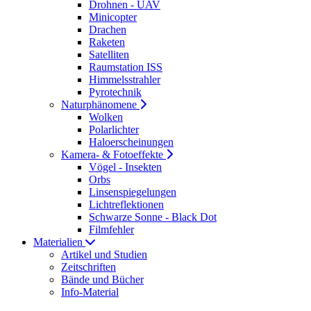
Drohnen - UAV
Minicopter
Drachen
Raketen
Satelliten
Raumstation ISS
Himmelsstrahler
Pyrotechnik
Naturphänomene
Wolken
Polarlichter
Haloerscheinungen
Kamera- & Fotoeffekte
Vögel - Insekten
Orbs
Linsenspiegelungen
Lichtreflektionen
Schwarze Sonne - Black Dot
Filmfehler
Materialien
Artikel und Studien
Zeitschriften
Bände und Bücher
Info-Material