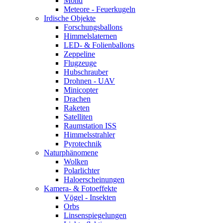
Mond
Meteore - Feuerkugeln
Irdische Objekte
Forschungsballons
Himmelslaternen
LED- & Folienballons
Zeppeline
Flugzeuge
Hubschrauber
Drohnen - UAV
Minicopter
Drachen
Raketen
Satelliten
Raumstation ISS
Himmelsstrahler
Pyrotechnik
Naturphänomene
Wolken
Polarlichter
Haloerscheinungen
Kamera- & Fotoeffekte
Vögel - Insekten
Orbs
Linsenspiegelungen