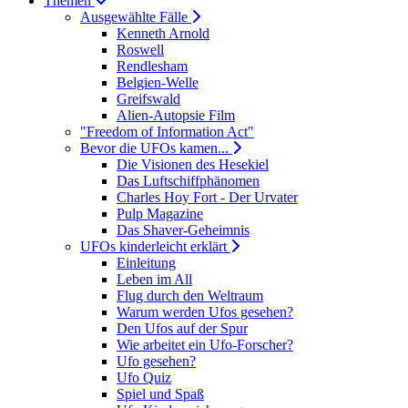
Themen
Ausgewählte Fälle
Kenneth Arnold
Roswell
Rendlesham
Belgien-Welle
Greifswald
Alien-Autopsie Film
"Freedom of Information Act"
Bevor die UFOs kamen...
Die Visionen des Hesekiel
Das Luftschiffphänomen
Charles Hoy Fort - Der Urvater
Pulp Magazine
Das Shaver-Geheimnis
UFOs kinderleicht erklärt
Einleitung
Leben im All
Flug durch den Weltraum
Warum werden Ufos gesehen?
Den Ufos auf der Spur
Wie arbeitet ein Ufo-Forscher?
Ufo gesehen?
Ufo Quiz
Spiel und Spaß