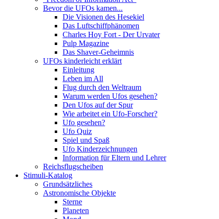
Bevor die UFOs kamen...
Die Visionen des Hesekiel
Das Luftschiffphänomen
Charles Hoy Fort - Der Urvater
Pulp Magazine
Das Shaver-Geheimnis
UFOs kinderleicht erklärt
Einleitung
Leben im All
Flug durch den Weltraum
Warum werden Ufos gesehen?
Den Ufos auf der Spur
Wie arbeitet ein Ufo-Forscher?
Ufo gesehen?
Ufo Quiz
Spiel und Spaß
Ufo Kinderzeichnungen
Information für Eltern und Lehrer
Reichsflugscheiben
Stimuli-Katalog
Grundsätzliches
Astronomische Objekte
Sterne
Planeten