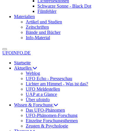
Lichtreflektionen
Schwarze Sonne - Black Dot
Filmfehler
Materialien
Artikel und Studien
Zeitschriften
Bände und Bücher
Info-Material
UFOINFO.DE
Startseite
Aktuelles
Weblog
UFO Echo - Presseschau
Lichter am Himmel - Was ist das?
UFO Meldestellen
UAP at a Glance
Über ufoinfo
Wissen & Forschung
Das UFO-Phänomen
UFO-Phänomen-Forschung
Einzelne Forschungsthemen
Zeugen & Psychologie