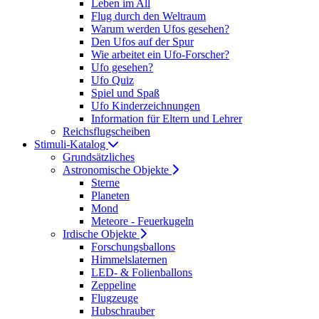
Leben im All
Flug durch den Weltraum
Warum werden Ufos gesehen?
Den Ufos auf der Spur
Wie arbeitet ein Ufo-Forscher?
Ufo gesehen?
Ufo Quiz
Spiel und Spaß
Ufo Kinderzeichnungen
Information für Eltern und Lehrer
Reichsflugscheiben
Stimuli-Katalog
Grundsätzliches
Astronomische Objekte
Sterne
Planeten
Mond
Meteore - Feuerkugeln
Irdische Objekte
Forschungsballons
Himmelslaternen
LED- & Folienballons
Zeppeline
Flugzeuge
Hubschrauber