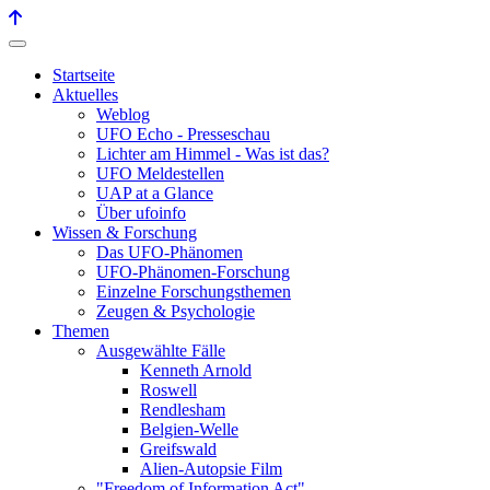
Startseite
Aktuelles
Weblog
UFO Echo - Presseschau
Lichter am Himmel - Was ist das?
UFO Meldestellen
UAP at a Glance
Über ufoinfo
Wissen & Forschung
Das UFO-Phänomen
UFO-Phänomen-Forschung
Einzelne Forschungsthemen
Zeugen & Psychologie
Themen
Ausgewählte Fälle
Kenneth Arnold
Roswell
Rendlesham
Belgien-Welle
Greifswald
Alien-Autopsie Film
"Freedom of Information Act"