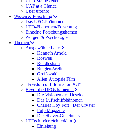
UFO Meldestellen
UAP at a Glance
Über ufoinfo
Wissen & Forschung
Das UFO-Phänomen
UFO-Phänomen-Forschung
Einzelne Forschungsthemen
Zeugen & Psychologie
Themen
Ausgewählte Fälle
Kenneth Arnold
Roswell
Rendlesham
Belgien-Welle
Greifswald
Alien-Autopsie Film
"Freedom of Information Act"
Bevor die UFOs kamen...
Die Visionen des Hesekiel
Das Luftschiffphänomen
Charles Hoy Fort - Der Urvater
Pulp Magazine
Das Shaver-Geheimnis
UFOs kinderleicht erklärt
Einleitung