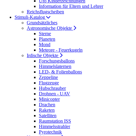
Ufo Kinderzeichnungen
Information für Eltern und Lehrer
Reichsflugscheiben
Stimuli-Katalog
Grundsätzliches
Astronomische Objekte
Sterne
Planeten
Mond
Meteore - Feuerkugeln
Irdische Objekte
Forschungsballons
Himmelslaternen
LED- & Folienballons
Zeppeline
Flugzeuge
Hubschrauber
Drohnen - UAV
Minicopter
Drachen
Raketen
Satelliten
Raumstation ISS
Himmelsstrahler
Pyrotechnik