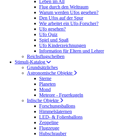
Leben im All
Flug durch den Weltraum
Warum werden Ufos gesehen?
Den Ufos auf der Spur
Wie arbeitet ein Ufo-Forscher?
Ufo gesehen?
Ufo Quiz
Spiel und Spaß
Ufo Kinderzeichnungen
Information für Eltern und Lehrer
Reichsflugscheiben
Stimuli-Katalog
Grundsätzliches
Astronomische Objekte
Sterne
Planeten
Mond
Meteore - Feuerkugeln
Irdische Objekte
Forschungsballons
Himmelslaternen
LED- & Folienballons
Zeppeline
Flugzeuge
Hubschrauber