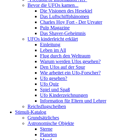
Bevor die UFOs kamen...
Die Visionen des Hesekiel
Das Luftschiffphänomen
Charles Hoy Fort - Der Urvater
Pulp Magazine
Das Shaver-Geheimnis
UFOs kinderleicht erklärt
Einleitung
Leben im All
Flug durch den Weltraum
Warum werden Ufos gesehen?
Den Ufos auf der Spur
Wie arbeitet ein Ufo-Forscher?
Ufo gesehen?
Ufo Quiz
Spiel und Spaß
Ufo Kinderzeichnungen
Information für Eltern und Lehrer
Reichsflugscheiben
Stimuli-Katalog
Grundsätzliches
Astronomische Objekte
Sterne
Planeten