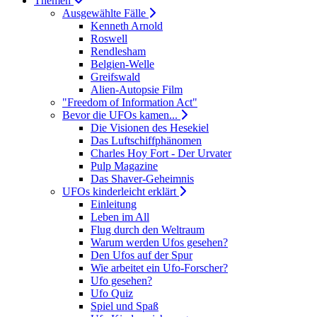
Themen
Ausgewählte Fälle
Kenneth Arnold
Roswell
Rendlesham
Belgien-Welle
Greifswald
Alien-Autopsie Film
"Freedom of Information Act"
Bevor die UFOs kamen...
Die Visionen des Hesekiel
Das Luftschiffphänomen
Charles Hoy Fort - Der Urvater
Pulp Magazine
Das Shaver-Geheimnis
UFOs kinderleicht erklärt
Einleitung
Leben im All
Flug durch den Weltraum
Warum werden Ufos gesehen?
Den Ufos auf der Spur
Wie arbeitet ein Ufo-Forscher?
Ufo gesehen?
Ufo Quiz
Spiel und Spaß