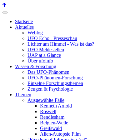
Startseite
Aktuelles
Weblog
UFO Echo - Presseschau
Lichter am Himmel - Was ist das?
UFO Meldestellen
UAP at a Glance
Über ufoinfo
Wissen & Forschung
Das UFO-Phänomen
UFO-Phänomen-Forschung
Einzelne Forschungsthemen
Zeugen & Psychologie
Themen
Ausgewählte Fälle
Kenneth Arnold
Roswell
Rendlesham
Belgien-Welle
Greifswald
Alien-Autopsie Film
"Freedom of Information Act"