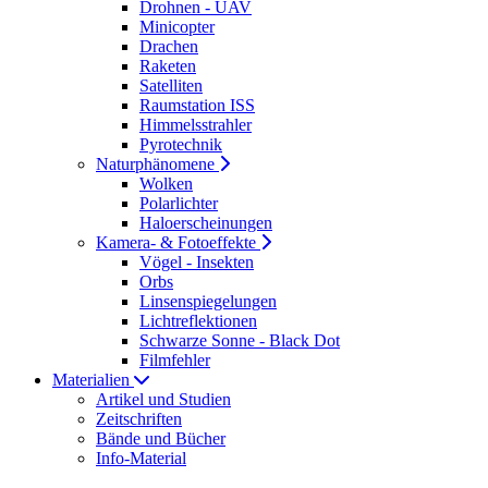
Drohnen - UAV
Minicopter
Drachen
Raketen
Satelliten
Raumstation ISS
Himmelsstrahler
Pyrotechnik
Naturphänomene
Wolken
Polarlichter
Haloerscheinungen
Kamera- & Fotoeffekte
Vögel - Insekten
Orbs
Linsenspiegelungen
Lichtreflektionen
Schwarze Sonne - Black Dot
Filmfehler
Materialien
Artikel und Studien
Zeitschriften
Bände und Bücher
Info-Material