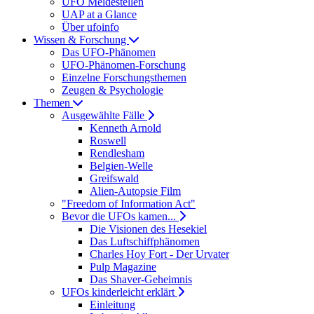
UFO Meldestellen
UAP at a Glance
Über ufoinfo
Wissen & Forschung
Das UFO-Phänomen
UFO-Phänomen-Forschung
Einzelne Forschungsthemen
Zeugen & Psychologie
Themen
Ausgewählte Fälle
Kenneth Arnold
Roswell
Rendlesham
Belgien-Welle
Greifswald
Alien-Autopsie Film
"Freedom of Information Act"
Bevor die UFOs kamen...
Die Visionen des Hesekiel
Das Luftschiffphänomen
Charles Hoy Fort - Der Urvater
Pulp Magazine
Das Shaver-Geheimnis
UFOs kinderleicht erklärt
Einleitung