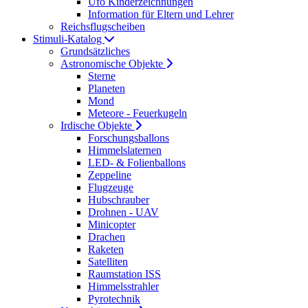
Ufo Kinderzeichnungen
Information für Eltern und Lehrer
Reichsflugscheiben
Stimuli-Katalog
Grundsätzliches
Astronomische Objekte
Sterne
Planeten
Mond
Meteore - Feuerkugeln
Irdische Objekte
Forschungsballons
Himmelslaternen
LED- & Folienballons
Zeppeline
Flugzeuge
Hubschrauber
Drohnen - UAV
Minicopter
Drachen
Raketen
Satelliten
Raumstation ISS
Himmelsstrahler
Pyrotechnik