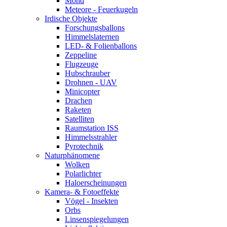
Mond
Meteore - Feuerkugeln
Irdische Objekte
Forschungsballons
Himmelslaternen
LED- & Folienballons
Zeppeline
Flugzeuge
Hubschrauber
Drohnen - UAV
Minicopter
Drachen
Raketen
Satelliten
Raumstation ISS
Himmelsstrahler
Pyrotechnik
Naturphänomene
Wolken
Polarlichter
Haloerscheinungen
Kamera- & Fotoeffekte
Vögel - Insekten
Orbs
Linsenspiegelungen