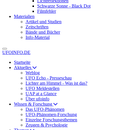
Lichtreflektionen
Schwarze Sonne - Black Dot
Filmfehler
Materialien
Artikel und Studien
Zeitschriften
Bände und Bücher
Info-Material
UFOINFO.DE
Startseite
Aktuelles
Weblog
UFO Echo - Presseschau
Lichter am Himmel - Was ist das?
UFO Meldestellen
UAP at a Glance
Über ufoinfo
Wissen & Forschung
Das UFO-Phänomen
UFO-Phänomen-Forschung
Einzelne Forschungsthemen
Zeugen & Psychologie