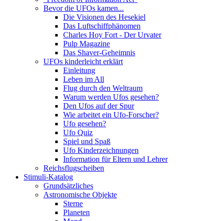
Bevor die UFOs kamen...
Die Visionen des Hesekiel
Das Luftschiffphänomen
Charles Hoy Fort - Der Urvater
Pulp Magazine
Das Shaver-Geheimnis
UFOs kinderleicht erklärt
Einleitung
Leben im All
Flug durch den Weltraum
Warum werden Ufos gesehen?
Den Ufos auf der Spur
Wie arbeitet ein Ufo-Forscher?
Ufo gesehen?
Ufo Quiz
Spiel und Spaß
Ufo Kinderzeichnungen
Information für Eltern und Lehrer
Reichsflugscheiben
Stimuli-Katalog
Grundsätzliches
Astronomische Objekte
Sterne
Planeten