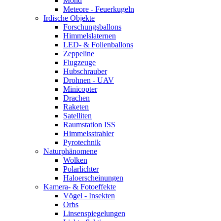
Mond
Meteore - Feuerkugeln
Irdische Objekte
Forschungsballons
Himmelslaternen
LED- & Folienballons
Zeppeline
Flugzeuge
Hubschrauber
Drohnen - UAV
Minicopter
Drachen
Raketen
Satelliten
Raumstation ISS
Himmelsstrahler
Pyrotechnik
Naturphänomene
Wolken
Polarlichter
Haloerscheinungen
Kamera- & Fotoeffekte
Vögel - Insekten
Orbs
Linsenspiegelungen