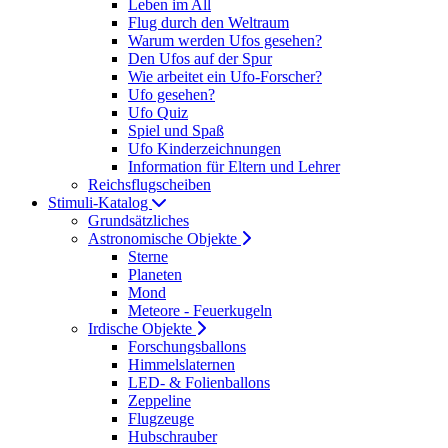
Leben im All
Flug durch den Weltraum
Warum werden Ufos gesehen?
Den Ufos auf der Spur
Wie arbeitet ein Ufo-Forscher?
Ufo gesehen?
Ufo Quiz
Spiel und Spaß
Ufo Kinderzeichnungen
Information für Eltern und Lehrer
Reichsflugscheiben
Stimuli-Katalog
Grundsätzliches
Astronomische Objekte
Sterne
Planeten
Mond
Meteore - Feuerkugeln
Irdische Objekte
Forschungsballons
Himmelslaternen
LED- & Folienballons
Zeppeline
Flugzeuge
Hubschrauber