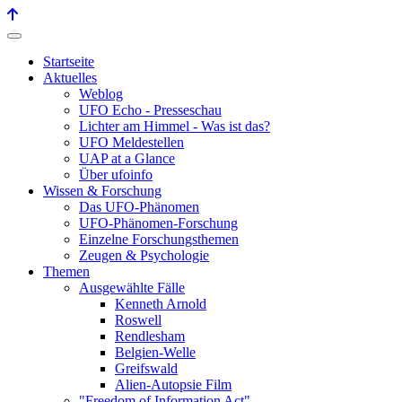
Startseite
Aktuelles
Weblog
UFO Echo - Presseschau
Lichter am Himmel - Was ist das?
UFO Meldestellen
UAP at a Glance
Über ufoinfo
Wissen & Forschung
Das UFO-Phänomen
UFO-Phänomen-Forschung
Einzelne Forschungsthemen
Zeugen & Psychologie
Themen
Ausgewählte Fälle
Kenneth Arnold
Roswell
Rendlesham
Belgien-Welle
Greifswald
Alien-Autopsie Film
"Freedom of Information Act"