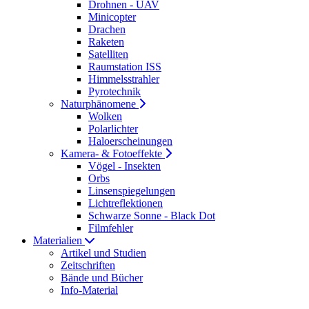
Drohnen - UAV
Minicopter
Drachen
Raketen
Satelliten
Raumstation ISS
Himmelsstrahler
Pyrotechnik
Naturphänomene
Wolken
Polarlichter
Haloerscheinungen
Kamera- & Fotoeffekte
Vögel - Insekten
Orbs
Linsenspiegelungen
Lichtreflektionen
Schwarze Sonne - Black Dot
Filmfehler
Materialien
Artikel und Studien
Zeitschriften
Bände und Bücher
Info-Material