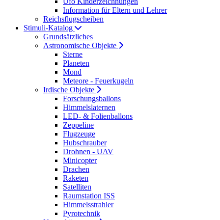
Ufo Kinderzeichnungen
Information für Eltern und Lehrer
Reichsflugscheiben
Stimuli-Katalog
Grundsätzliches
Astronomische Objekte
Sterne
Planeten
Mond
Meteore - Feuerkugeln
Irdische Objekte
Forschungsballons
Himmelslaternen
LED- & Folienballons
Zeppeline
Flugzeuge
Hubschrauber
Drohnen - UAV
Minicopter
Drachen
Raketen
Satelliten
Raumstation ISS
Himmelsstrahler
Pyrotechnik