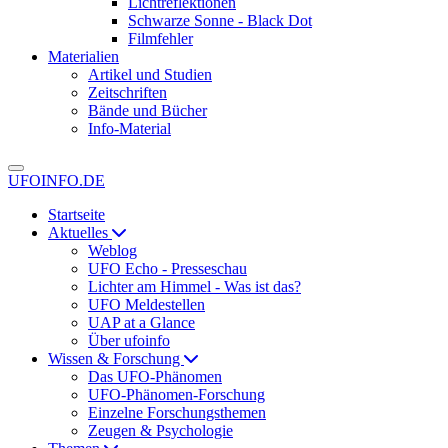
Lichtreflektionen
Schwarze Sonne - Black Dot
Filmfehler
Materialien
Artikel und Studien
Zeitschriften
Bände und Bücher
Info-Material
UFOINFO.DE
Startseite
Aktuelles
Weblog
UFO Echo - Presseschau
Lichter am Himmel - Was ist das?
UFO Meldestellen
UAP at a Glance
Über ufoinfo
Wissen & Forschung
Das UFO-Phänomen
UFO-Phänomen-Forschung
Einzelne Forschungsthemen
Zeugen & Psychologie