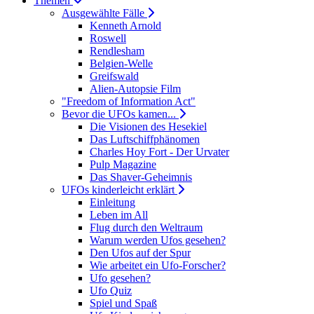
Themen
Ausgewählte Fälle
Kenneth Arnold
Roswell
Rendlesham
Belgien-Welle
Greifswald
Alien-Autopsie Film
"Freedom of Information Act"
Bevor die UFOs kamen...
Die Visionen des Hesekiel
Das Luftschiffphänomen
Charles Hoy Fort - Der Urvater
Pulp Magazine
Das Shaver-Geheimnis
UFOs kinderleicht erklärt
Einleitung
Leben im All
Flug durch den Weltraum
Warum werden Ufos gesehen?
Den Ufos auf der Spur
Wie arbeitet ein Ufo-Forscher?
Ufo gesehen?
Ufo Quiz
Spiel und Spaß