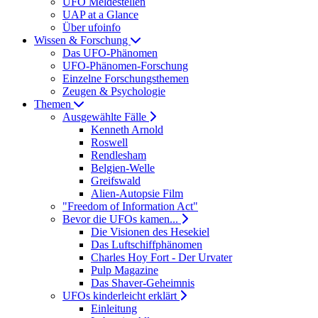
UFO Meldestellen
UAP at a Glance
Über ufoinfo
Wissen & Forschung
Das UFO-Phänomen
UFO-Phänomen-Forschung
Einzelne Forschungsthemen
Zeugen & Psychologie
Themen
Ausgewählte Fälle
Kenneth Arnold
Roswell
Rendlesham
Belgien-Welle
Greifswald
Alien-Autopsie Film
"Freedom of Information Act"
Bevor die UFOs kamen...
Die Visionen des Hesekiel
Das Luftschiffphänomen
Charles Hoy Fort - Der Urvater
Pulp Magazine
Das Shaver-Geheimnis
UFOs kinderleicht erklärt
Einleitung