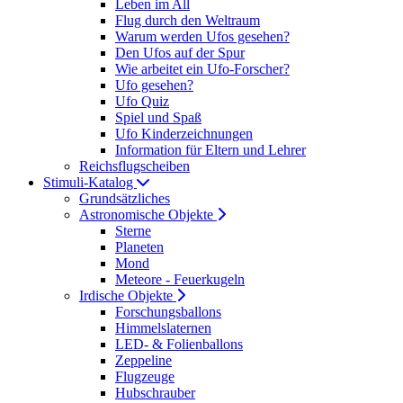
Leben im All
Flug durch den Weltraum
Warum werden Ufos gesehen?
Den Ufos auf der Spur
Wie arbeitet ein Ufo-Forscher?
Ufo gesehen?
Ufo Quiz
Spiel und Spaß
Ufo Kinderzeichnungen
Information für Eltern und Lehrer
Reichsflugscheiben
Stimuli-Katalog
Grundsätzliches
Astronomische Objekte
Sterne
Planeten
Mond
Meteore - Feuerkugeln
Irdische Objekte
Forschungsballons
Himmelslaternen
LED- & Folienballons
Zeppeline
Flugzeuge
Hubschrauber