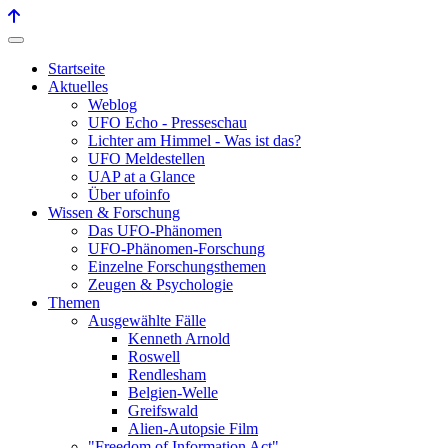
Startseite
Aktuelles
Weblog
UFO Echo - Presseschau
Lichter am Himmel - Was ist das?
UFO Meldestellen
UAP at a Glance
Über ufoinfo
Wissen & Forschung
Das UFO-Phänomen
UFO-Phänomen-Forschung
Einzelne Forschungsthemen
Zeugen & Psychologie
Themen
Ausgewählte Fälle
Kenneth Arnold
Roswell
Rendlesham
Belgien-Welle
Greifswald
Alien-Autopsie Film
"Freedom of Information Act"