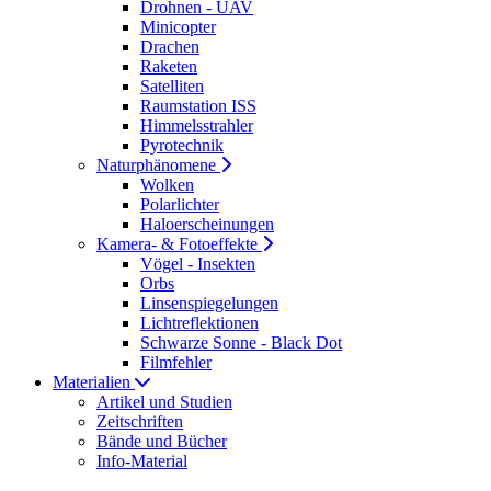
Drohnen - UAV
Minicopter
Drachen
Raketen
Satelliten
Raumstation ISS
Himmelsstrahler
Pyrotechnik
Naturphänomene
Wolken
Polarlichter
Haloerscheinungen
Kamera- & Fotoeffekte
Vögel - Insekten
Orbs
Linsenspiegelungen
Lichtreflektionen
Schwarze Sonne - Black Dot
Filmfehler
Materialien
Artikel und Studien
Zeitschriften
Bände und Bücher
Info-Material