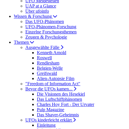
UFO Meldestellen
UAP at a Glance
Über ufoinfo
Wissen & Forschung
Das UFO-Phänomen
UFO-Phänomen-Forschung
Einzelne Forschungsthemen
Zeugen & Psychologie
Themen
Ausgewählte Fälle
Kenneth Arnold
Roswell
Rendlesham
Belgien-Welle
Greifswald
Alien-Autopsie Film
"Freedom of Information Act"
Bevor die UFOs kamen...
Die Visionen des Hesekiel
Das Luftschiffphänomen
Charles Hoy Fort - Der Urvater
Pulp Magazine
Das Shaver-Geheimnis
UFOs kinderleicht erklärt
Einleitung