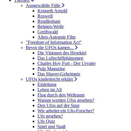
Themen
Ausgewählte Fälle
Kenneth Arnold
Roswell
Rendlesham
Belgien-Welle
Greifswald
Alien-Autopsie Film
"Freedom of Information Act"
Bevor die UFOs kamen...
Die Visionen des Hesekiel
Das Luftschiffphänomen
Charles Hoy Fort - Der Urvater
Pulp Magazine
Das Shaver-Geheimnis
UFOs kinderleicht erklärt
Einleitung
Leben im All
Flug durch den Weltraum
Warum werden Ufos gesehen?
Den Ufos auf der Spur
Wie arbeitet ein Ufo-Forscher?
Ufo gesehen?
Ufo Quiz
Spiel und Spaß