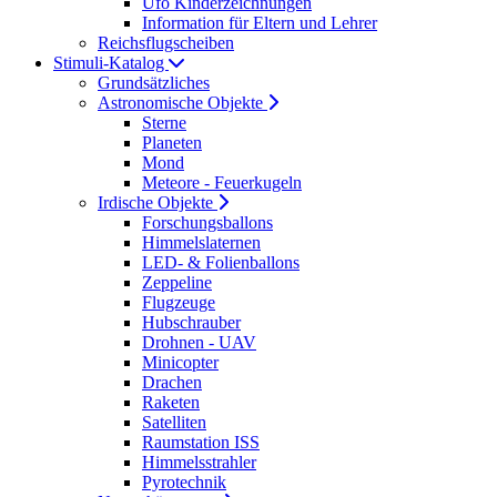
Ufo Kinderzeichnungen
Information für Eltern und Lehrer
Reichsflugscheiben
Stimuli-Katalog
Grundsätzliches
Astronomische Objekte
Sterne
Planeten
Mond
Meteore - Feuerkugeln
Irdische Objekte
Forschungsballons
Himmelslaternen
LED- & Folienballons
Zeppeline
Flugzeuge
Hubschrauber
Drohnen - UAV
Minicopter
Drachen
Raketen
Satelliten
Raumstation ISS
Himmelsstrahler
Pyrotechnik