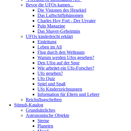
Bevor die UFOs kamen...
Die Visionen des Hesekiel
Das Luftschiffphänomen
Charles Hoy Fort - Der Urvater
Pulp Magazine
Das Shaver-Geheimnis
UFOs kinderleicht erklärt
Einleitung
Leben im All
Flug durch den Weltraum
Warum werden Ufos gesehen?
Den Ufos auf der Spur
Wie arbeitet ein Ufo-Forscher?
Ufo gesehen?
Ufo Quiz
Spiel und Spaß
Ufo Kinderzeichnungen
Information für Eltern und Lehrer
Reichsflugscheiben
Stimuli-Katalog
Grundsätzliches
Astronomische Objekte
Sterne
Planeten