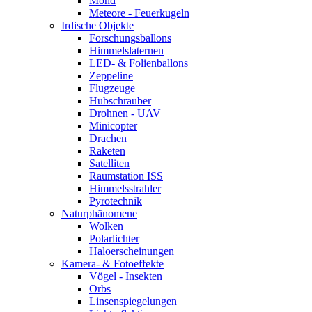
Mond
Meteore - Feuerkugeln
Irdische Objekte
Forschungsballons
Himmelslaternen
LED- & Folienballons
Zeppeline
Flugzeuge
Hubschrauber
Drohnen - UAV
Minicopter
Drachen
Raketen
Satelliten
Raumstation ISS
Himmelsstrahler
Pyrotechnik
Naturphänomene
Wolken
Polarlichter
Haloerscheinungen
Kamera- & Fotoeffekte
Vögel - Insekten
Orbs
Linsenspiegelungen