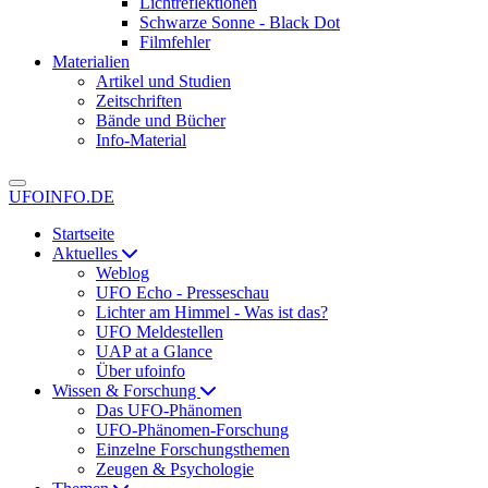
Lichtreflektionen
Schwarze Sonne - Black Dot
Filmfehler
Materialien
Artikel und Studien
Zeitschriften
Bände und Bücher
Info-Material
UFOINFO.DE
Startseite
Aktuelles
Weblog
UFO Echo - Presseschau
Lichter am Himmel - Was ist das?
UFO Meldestellen
UAP at a Glance
Über ufoinfo
Wissen & Forschung
Das UFO-Phänomen
UFO-Phänomen-Forschung
Einzelne Forschungsthemen
Zeugen & Psychologie