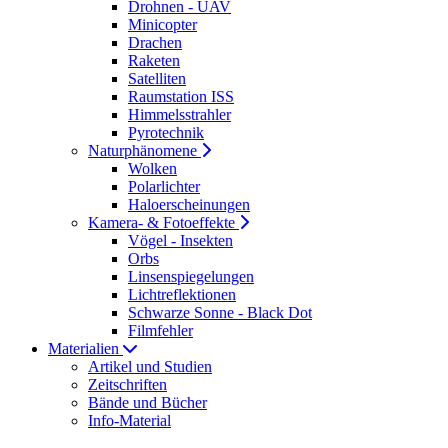
Drohnen - UAV
Minicopter
Drachen
Raketen
Satelliten
Raumstation ISS
Himmelsstrahler
Pyrotechnik
Naturphänomene
Wolken
Polarlichter
Haloerscheinungen
Kamera- & Fotoeffekte
Vögel - Insekten
Orbs
Linsenspiegelungen
Lichtreflektionen
Schwarze Sonne - Black Dot
Filmfehler
Materialien
Artikel und Studien
Zeitschriften
Bände und Bücher
Info-Material