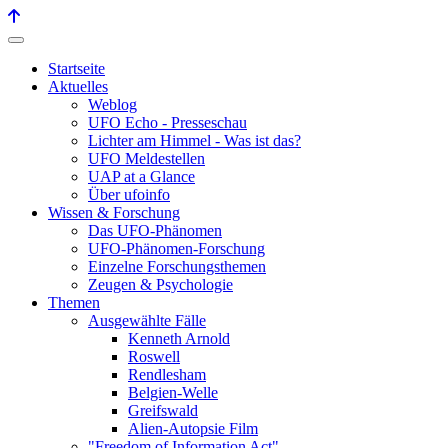
Startseite
Aktuelles
Weblog
UFO Echo - Presseschau
Lichter am Himmel - Was ist das?
UFO Meldestellen
UAP at a Glance
Über ufoinfo
Wissen & Forschung
Das UFO-Phänomen
UFO-Phänomen-Forschung
Einzelne Forschungsthemen
Zeugen & Psychologie
Themen
Ausgewählte Fälle
Kenneth Arnold
Roswell
Rendlesham
Belgien-Welle
Greifswald
Alien-Autopsie Film
"Freedom of Information Act"