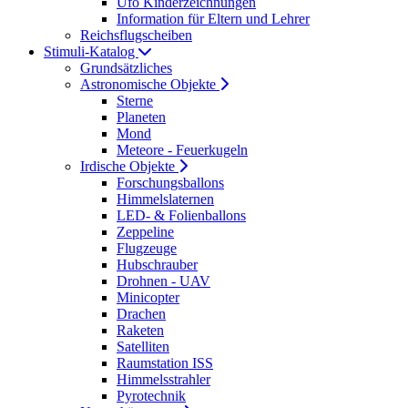
Ufo Kinderzeichnungen
Information für Eltern und Lehrer
Reichsflugscheiben
Stimuli-Katalog
Grundsätzliches
Astronomische Objekte
Sterne
Planeten
Mond
Meteore - Feuerkugeln
Irdische Objekte
Forschungsballons
Himmelslaternen
LED- & Folienballons
Zeppeline
Flugzeuge
Hubschrauber
Drohnen - UAV
Minicopter
Drachen
Raketen
Satelliten
Raumstation ISS
Himmelsstrahler
Pyrotechnik