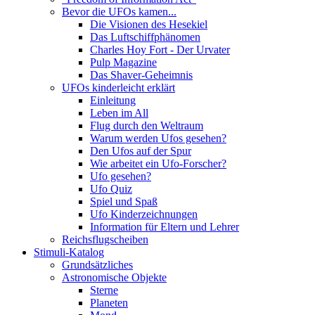
Bevor die UFOs kamen...
Die Visionen des Hesekiel
Das Luftschiffphänomen
Charles Hoy Fort - Der Urvater
Pulp Magazine
Das Shaver-Geheimnis
UFOs kinderleicht erklärt
Einleitung
Leben im All
Flug durch den Weltraum
Warum werden Ufos gesehen?
Den Ufos auf der Spur
Wie arbeitet ein Ufo-Forscher?
Ufo gesehen?
Ufo Quiz
Spiel und Spaß
Ufo Kinderzeichnungen
Information für Eltern und Lehrer
Reichsflugscheiben
Stimuli-Katalog
Grundsätzliches
Astronomische Objekte
Sterne
Planeten