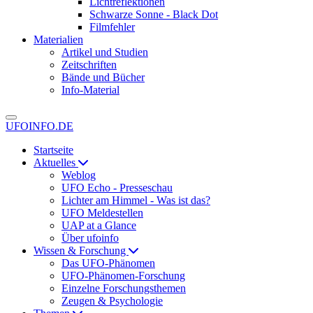
Lichtreflektionen
Schwarze Sonne - Black Dot
Filmfehler
Materialien
Artikel und Studien
Zeitschriften
Bände und Bücher
Info-Material
UFOINFO.DE
Startseite
Aktuelles
Weblog
UFO Echo - Presseschau
Lichter am Himmel - Was ist das?
UFO Meldestellen
UAP at a Glance
Über ufoinfo
Wissen & Forschung
Das UFO-Phänomen
UFO-Phänomen-Forschung
Einzelne Forschungsthemen
Zeugen & Psychologie