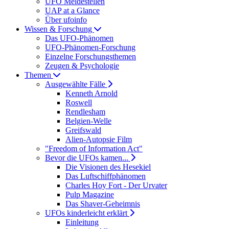
UFO Meldestellen
UAP at a Glance
Über ufoinfo
Wissen & Forschung
Das UFO-Phänomen
UFO-Phänomen-Forschung
Einzelne Forschungsthemen
Zeugen & Psychologie
Themen
Ausgewählte Fälle
Kenneth Arnold
Roswell
Rendlesham
Belgien-Welle
Greifswald
Alien-Autopsie Film
"Freedom of Information Act"
Bevor die UFOs kamen...
Die Visionen des Hesekiel
Das Luftschiffphänomen
Charles Hoy Fort - Der Urvater
Pulp Magazine
Das Shaver-Geheimnis
UFOs kinderleicht erklärt
Einleitung