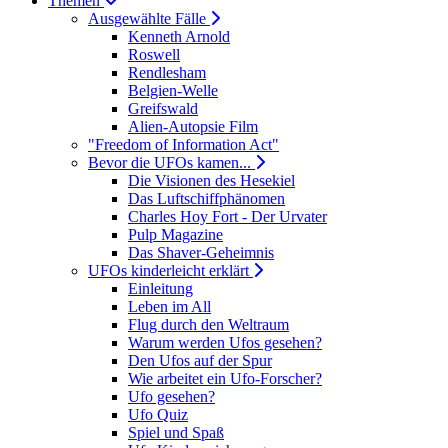
Themen
Ausgewählte Fälle
Kenneth Arnold
Roswell
Rendlesham
Belgien-Welle
Greifswald
Alien-Autopsie Film
"Freedom of Information Act"
Bevor die UFOs kamen...
Die Visionen des Hesekiel
Das Luftschiffphänomen
Charles Hoy Fort - Der Urvater
Pulp Magazine
Das Shaver-Geheimnis
UFOs kinderleicht erklärt
Einleitung
Leben im All
Flug durch den Weltraum
Warum werden Ufos gesehen?
Den Ufos auf der Spur
Wie arbeitet ein Ufo-Forscher?
Ufo gesehen?
Ufo Quiz
Spiel und Spaß