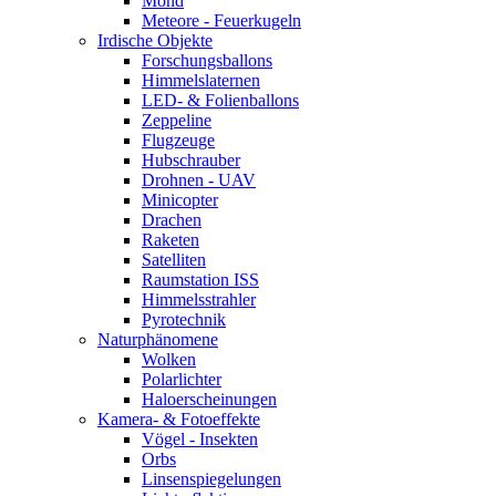
Mond
Meteore - Feuerkugeln
Irdische Objekte
Forschungsballons
Himmelslaternen
LED- & Folienballons
Zeppeline
Flugzeuge
Hubschrauber
Drohnen - UAV
Minicopter
Drachen
Raketen
Satelliten
Raumstation ISS
Himmelsstrahler
Pyrotechnik
Naturphänomene
Wolken
Polarlichter
Haloerscheinungen
Kamera- & Fotoeffekte
Vögel - Insekten
Orbs
Linsenspiegelungen