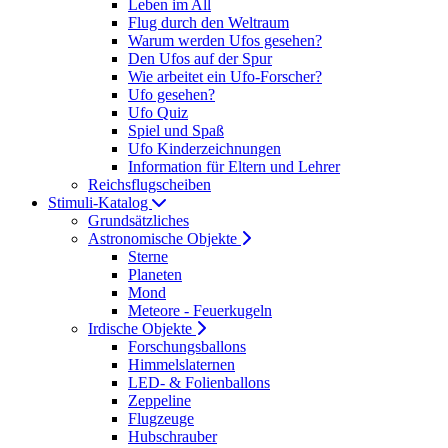
Leben im All
Flug durch den Weltraum
Warum werden Ufos gesehen?
Den Ufos auf der Spur
Wie arbeitet ein Ufo-Forscher?
Ufo gesehen?
Ufo Quiz
Spiel und Spaß
Ufo Kinderzeichnungen
Information für Eltern und Lehrer
Reichsflugscheiben
Stimuli-Katalog
Grundsätzliches
Astronomische Objekte
Sterne
Planeten
Mond
Meteore - Feuerkugeln
Irdische Objekte
Forschungsballons
Himmelslaternen
LED- & Folienballons
Zeppeline
Flugzeuge
Hubschrauber