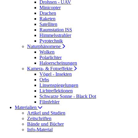
Drohnen - UAV
Minicopter
Drachen
Raketen
Satelliten
Raumstation ISS
Himmelsstrahler
Pyrotechnik
Naturphänomene
Wolken
Polarlichter
Haloerscheinungen
Kamera- & Fotoeffekte
Vögel - Insekten
Orbs
Linsenspiegelungen
Lichtreflektionen
Schwarze Sonne - Black Dot
Filmfehler
Materialien
Artikel und Studien
Zeitschriften
Bände und Bücher
Info-Material