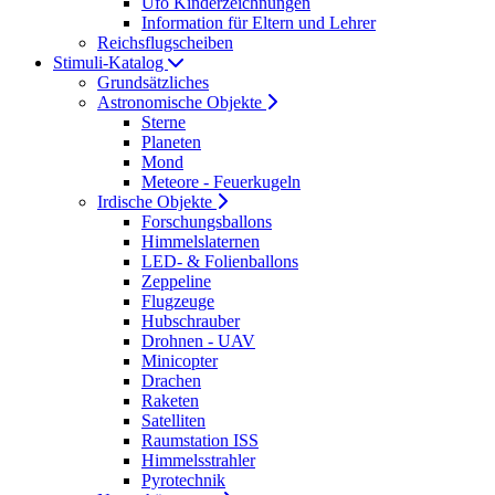
Ufo Kinderzeichnungen
Information für Eltern und Lehrer
Reichsflugscheiben
Stimuli-Katalog
Grundsätzliches
Astronomische Objekte
Sterne
Planeten
Mond
Meteore - Feuerkugeln
Irdische Objekte
Forschungsballons
Himmelslaternen
LED- & Folienballons
Zeppeline
Flugzeuge
Hubschrauber
Drohnen - UAV
Minicopter
Drachen
Raketen
Satelliten
Raumstation ISS
Himmelsstrahler
Pyrotechnik