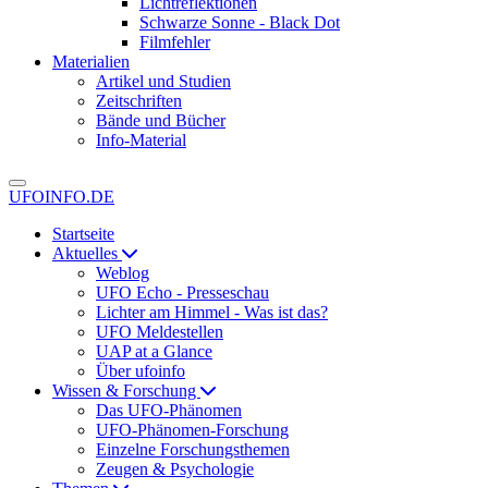
Lichtreflektionen
Schwarze Sonne - Black Dot
Filmfehler
Materialien
Artikel und Studien
Zeitschriften
Bände und Bücher
Info-Material
UFOINFO.DE
Startseite
Aktuelles
Weblog
UFO Echo - Presseschau
Lichter am Himmel - Was ist das?
UFO Meldestellen
UAP at a Glance
Über ufoinfo
Wissen & Forschung
Das UFO-Phänomen
UFO-Phänomen-Forschung
Einzelne Forschungsthemen
Zeugen & Psychologie