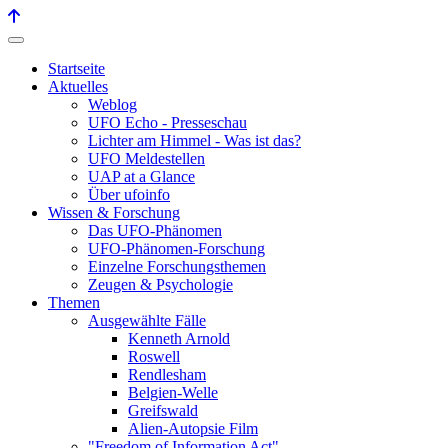
Startseite
Aktuelles
Weblog
UFO Echo - Presseschau
Lichter am Himmel - Was ist das?
UFO Meldestellen
UAP at a Glance
Über ufoinfo
Wissen & Forschung
Das UFO-Phänomen
UFO-Phänomen-Forschung
Einzelne Forschungsthemen
Zeugen & Psychologie
Themen
Ausgewählte Fälle
Kenneth Arnold
Roswell
Rendlesham
Belgien-Welle
Greifswald
Alien-Autopsie Film
"Freedom of Information Act"