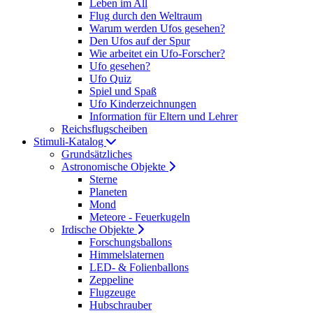
Leben im All
Flug durch den Weltraum
Warum werden Ufos gesehen?
Den Ufos auf der Spur
Wie arbeitet ein Ufo-Forscher?
Ufo gesehen?
Ufo Quiz
Spiel und Spaß
Ufo Kinderzeichnungen
Information für Eltern und Lehrer
Reichsflugscheiben
Stimuli-Katalog
Grundsätzliches
Astronomische Objekte
Sterne
Planeten
Mond
Meteore - Feuerkugeln
Irdische Objekte
Forschungsballons
Himmelslaternen
LED- & Folienballons
Zeppeline
Flugzeuge
Hubschrauber