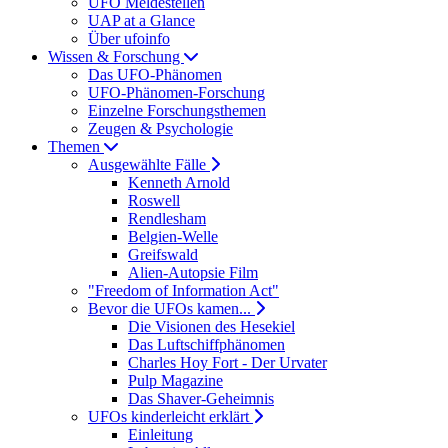
UFO Meldestellen
UAP at a Glance
Über ufoinfo
Wissen & Forschung
Das UFO-Phänomen
UFO-Phänomen-Forschung
Einzelne Forschungsthemen
Zeugen & Psychologie
Themen
Ausgewählte Fälle
Kenneth Arnold
Roswell
Rendlesham
Belgien-Welle
Greifswald
Alien-Autopsie Film
"Freedom of Information Act"
Bevor die UFOs kamen...
Die Visionen des Hesekiel
Das Luftschiffphänomen
Charles Hoy Fort - Der Urvater
Pulp Magazine
Das Shaver-Geheimnis
UFOs kinderleicht erklärt
Einleitung