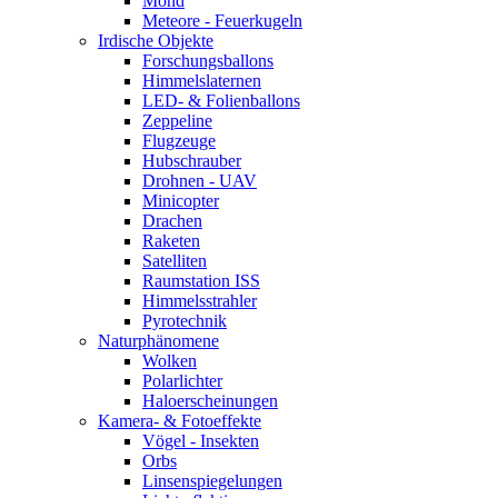
Mond
Meteore - Feuerkugeln
Irdische Objekte
Forschungsballons
Himmelslaternen
LED- & Folienballons
Zeppeline
Flugzeuge
Hubschrauber
Drohnen - UAV
Minicopter
Drachen
Raketen
Satelliten
Raumstation ISS
Himmelsstrahler
Pyrotechnik
Naturphänomene
Wolken
Polarlichter
Haloerscheinungen
Kamera- & Fotoeffekte
Vögel - Insekten
Orbs
Linsenspiegelungen