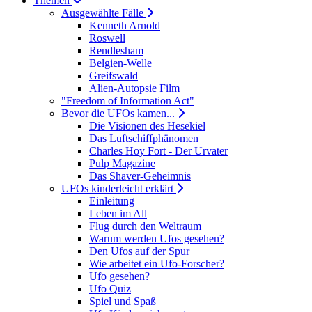
Themen
Ausgewählte Fälle
Kenneth Arnold
Roswell
Rendlesham
Belgien-Welle
Greifswald
Alien-Autopsie Film
"Freedom of Information Act"
Bevor die UFOs kamen...
Die Visionen des Hesekiel
Das Luftschiffphänomen
Charles Hoy Fort - Der Urvater
Pulp Magazine
Das Shaver-Geheimnis
UFOs kinderleicht erklärt
Einleitung
Leben im All
Flug durch den Weltraum
Warum werden Ufos gesehen?
Den Ufos auf der Spur
Wie arbeitet ein Ufo-Forscher?
Ufo gesehen?
Ufo Quiz
Spiel und Spaß