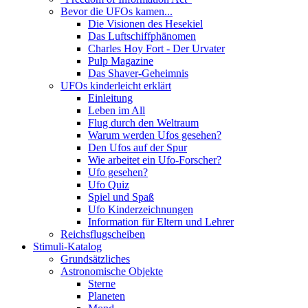
Bevor die UFOs kamen...
Die Visionen des Hesekiel
Das Luftschiffphänomen
Charles Hoy Fort - Der Urvater
Pulp Magazine
Das Shaver-Geheimnis
UFOs kinderleicht erklärt
Einleitung
Leben im All
Flug durch den Weltraum
Warum werden Ufos gesehen?
Den Ufos auf der Spur
Wie arbeitet ein Ufo-Forscher?
Ufo gesehen?
Ufo Quiz
Spiel und Spaß
Ufo Kinderzeichnungen
Information für Eltern und Lehrer
Reichsflugscheiben
Stimuli-Katalog
Grundsätzliches
Astronomische Objekte
Sterne
Planeten