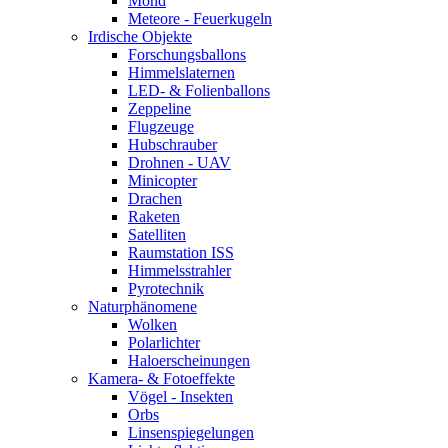
Mond
Meteore - Feuerkugeln
Irdische Objekte
Forschungsballons
Himmelslaternen
LED- & Folienballons
Zeppeline
Flugzeuge
Hubschrauber
Drohnen - UAV
Minicopter
Drachen
Raketen
Satelliten
Raumstation ISS
Himmelsstrahler
Pyrotechnik
Naturphänomene
Wolken
Polarlichter
Haloerscheinungen
Kamera- & Fotoeffekte
Vögel - Insekten
Orbs
Linsenspiegelungen