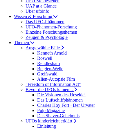
UFO Meldestellen
UAP at a Glance
Über ufoinfo
Wissen & Forschung
Das UFO-Phänomen
UFO-Phänomen-Forschung
Einzelne Forschungsthemen
Zeugen & Psychologie
Themen
Ausgewählte Fälle
Kenneth Arnold
Roswell
Rendlesham
Belgien-Welle
Greifswald
Alien-Autopsie Film
"Freedom of Information Act"
Bevor die UFOs kamen...
Die Visionen des Hesekiel
Das Luftschiffphänomen
Charles Hoy Fort - Der Urvater
Pulp Magazine
Das Shaver-Geheimnis
UFOs kinderleicht erklärt
Einleitung