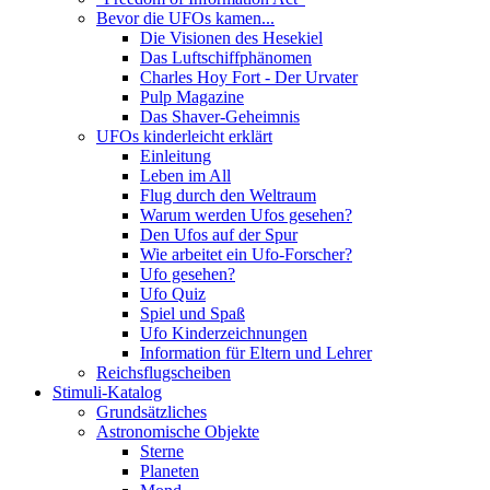
Bevor die UFOs kamen...
Die Visionen des Hesekiel
Das Luftschiffphänomen
Charles Hoy Fort - Der Urvater
Pulp Magazine
Das Shaver-Geheimnis
UFOs kinderleicht erklärt
Einleitung
Leben im All
Flug durch den Weltraum
Warum werden Ufos gesehen?
Den Ufos auf der Spur
Wie arbeitet ein Ufo-Forscher?
Ufo gesehen?
Ufo Quiz
Spiel und Spaß
Ufo Kinderzeichnungen
Information für Eltern und Lehrer
Reichsflugscheiben
Stimuli-Katalog
Grundsätzliches
Astronomische Objekte
Sterne
Planeten