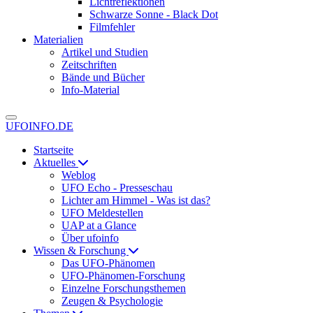
Lichtreflektionen
Schwarze Sonne - Black Dot
Filmfehler
Materialien
Artikel und Studien
Zeitschriften
Bände und Bücher
Info-Material
UFOINFO.DE
Startseite
Aktuelles
Weblog
UFO Echo - Presseschau
Lichter am Himmel - Was ist das?
UFO Meldestellen
UAP at a Glance
Über ufoinfo
Wissen & Forschung
Das UFO-Phänomen
UFO-Phänomen-Forschung
Einzelne Forschungsthemen
Zeugen & Psychologie