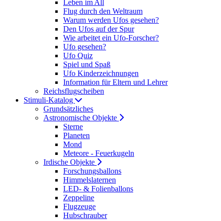
Leben im All
Flug durch den Weltraum
Warum werden Ufos gesehen?
Den Ufos auf der Spur
Wie arbeitet ein Ufo-Forscher?
Ufo gesehen?
Ufo Quiz
Spiel und Spaß
Ufo Kinderzeichnungen
Information für Eltern und Lehrer
Reichsflugscheiben
Stimuli-Katalog
Grundsätzliches
Astronomische Objekte
Sterne
Planeten
Mond
Meteore - Feuerkugeln
Irdische Objekte
Forschungsballons
Himmelslaternen
LED- & Folienballons
Zeppeline
Flugzeuge
Hubschrauber