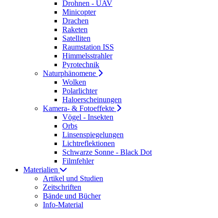
Drohnen - UAV
Minicopter
Drachen
Raketen
Satelliten
Raumstation ISS
Himmelsstrahler
Pyrotechnik
Naturphänomene
Wolken
Polarlichter
Haloerscheinungen
Kamera- & Fotoeffekte
Vögel - Insekten
Orbs
Linsenspiegelungen
Lichtreflektionen
Schwarze Sonne - Black Dot
Filmfehler
Materialien
Artikel und Studien
Zeitschriften
Bände und Bücher
Info-Material