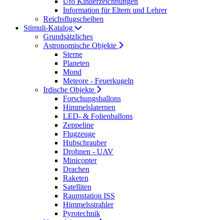
Ufo Kinderzeichnungen
Information für Eltern und Lehrer
Reichsflugscheiben
Stimuli-Katalog
Grundsätzliches
Astronomische Objekte
Sterne
Planeten
Mond
Meteore - Feuerkugeln
Irdische Objekte
Forschungsballons
Himmelslaternen
LED- & Folienballons
Zeppeline
Flugzeuge
Hubschrauber
Drohnen - UAV
Minicopter
Drachen
Raketen
Satelliten
Raumstation ISS
Himmelsstrahler
Pyrotechnik