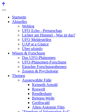
Startseite
Aktuelles
Weblog
UFO Echo - Presseschau
Lichter am Himmel - Was ist das?
UFO Meldestellen
UAP at a Glance
Über ufoinfo
Wissen & Forschung
Das UFO-Phänomen
UFO-Phänomen-Forschung
Einzelne Forschungsthemen
Zeugen & Psychologie
Themen
Ausgewählte Fälle
Kenneth Arnold
Roswell
Rendlesham
Belgien-Welle
Greifswald
Alien-Autopsie Film
"Freedom of Information Act"