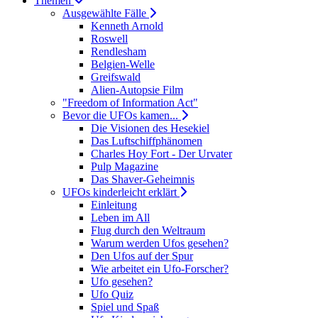
Themen
Ausgewählte Fälle
Kenneth Arnold
Roswell
Rendlesham
Belgien-Welle
Greifswald
Alien-Autopsie Film
"Freedom of Information Act"
Bevor die UFOs kamen...
Die Visionen des Hesekiel
Das Luftschiffphänomen
Charles Hoy Fort - Der Urvater
Pulp Magazine
Das Shaver-Geheimnis
UFOs kinderleicht erklärt
Einleitung
Leben im All
Flug durch den Weltraum
Warum werden Ufos gesehen?
Den Ufos auf der Spur
Wie arbeitet ein Ufo-Forscher?
Ufo gesehen?
Ufo Quiz
Spiel und Spaß