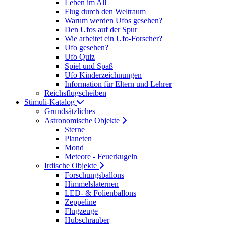
Leben im All
Flug durch den Weltraum
Warum werden Ufos gesehen?
Den Ufos auf der Spur
Wie arbeitet ein Ufo-Forscher?
Ufo gesehen?
Ufo Quiz
Spiel und Spaß
Ufo Kinderzeichnungen
Information für Eltern und Lehrer
Reichsflugscheiben
Stimuli-Katalog
Grundsätzliches
Astronomische Objekte
Sterne
Planeten
Mond
Meteore - Feuerkugeln
Irdische Objekte
Forschungsballons
Himmelslaternen
LED- & Folienballons
Zeppeline
Flugzeuge
Hubschrauber