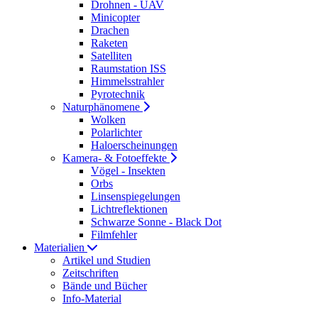
Drohnen - UAV
Minicopter
Drachen
Raketen
Satelliten
Raumstation ISS
Himmelsstrahler
Pyrotechnik
Naturphänomene
Wolken
Polarlichter
Haloerscheinungen
Kamera- & Fotoeffekte
Vögel - Insekten
Orbs
Linsenspiegelungen
Lichtreflektionen
Schwarze Sonne - Black Dot
Filmfehler
Materialien
Artikel und Studien
Zeitschriften
Bände und Bücher
Info-Material