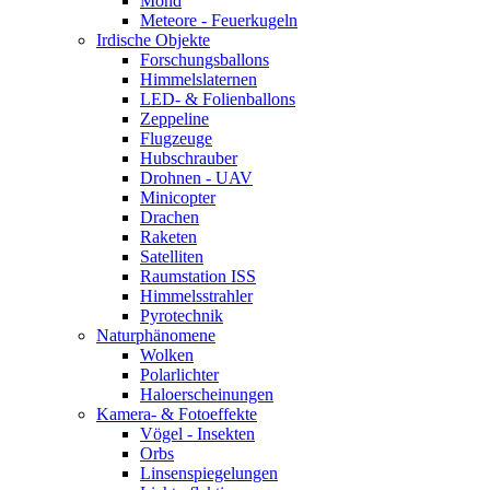
Mond
Meteore - Feuerkugeln
Irdische Objekte
Forschungsballons
Himmelslaternen
LED- & Folienballons
Zeppeline
Flugzeuge
Hubschrauber
Drohnen - UAV
Minicopter
Drachen
Raketen
Satelliten
Raumstation ISS
Himmelsstrahler
Pyrotechnik
Naturphänomene
Wolken
Polarlichter
Haloerscheinungen
Kamera- & Fotoeffekte
Vögel - Insekten
Orbs
Linsenspiegelungen