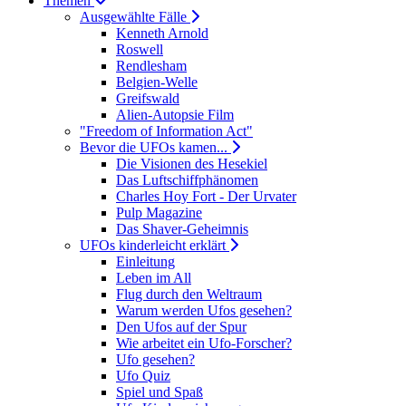
Themen
Ausgewählte Fälle
Kenneth Arnold
Roswell
Rendlesham
Belgien-Welle
Greifswald
Alien-Autopsie Film
"Freedom of Information Act"
Bevor die UFOs kamen...
Die Visionen des Hesekiel
Das Luftschiffphänomen
Charles Hoy Fort - Der Urvater
Pulp Magazine
Das Shaver-Geheimnis
UFOs kinderleicht erklärt
Einleitung
Leben im All
Flug durch den Weltraum
Warum werden Ufos gesehen?
Den Ufos auf der Spur
Wie arbeitet ein Ufo-Forscher?
Ufo gesehen?
Ufo Quiz
Spiel und Spaß