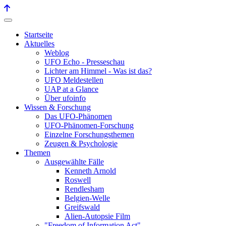
Startseite
Aktuelles
Weblog
UFO Echo - Presseschau
Lichter am Himmel - Was ist das?
UFO Meldestellen
UAP at a Glance
Über ufoinfo
Wissen & Forschung
Das UFO-Phänomen
UFO-Phänomen-Forschung
Einzelne Forschungsthemen
Zeugen & Psychologie
Themen
Ausgewählte Fälle
Kenneth Arnold
Roswell
Rendlesham
Belgien-Welle
Greifswald
Alien-Autopsie Film
"Freedom of Information Act"