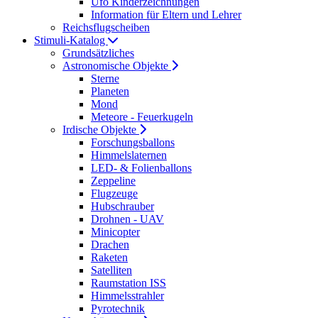
Ufo Kinderzeichnungen
Information für Eltern und Lehrer
Reichsflugscheiben
Stimuli-Katalog
Grundsätzliches
Astronomische Objekte
Sterne
Planeten
Mond
Meteore - Feuerkugeln
Irdische Objekte
Forschungsballons
Himmelslaternen
LED- & Folienballons
Zeppeline
Flugzeuge
Hubschrauber
Drohnen - UAV
Minicopter
Drachen
Raketen
Satelliten
Raumstation ISS
Himmelsstrahler
Pyrotechnik