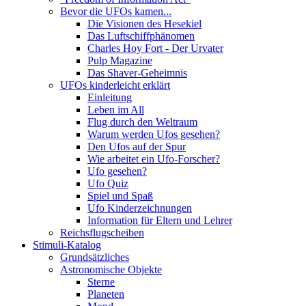
Bevor die UFOs kamen...
Die Visionen des Hesekiel
Das Luftschiffphänomen
Charles Hoy Fort - Der Urvater
Pulp Magazine
Das Shaver-Geheimnis
UFOs kinderleicht erklärt
Einleitung
Leben im All
Flug durch den Weltraum
Warum werden Ufos gesehen?
Den Ufos auf der Spur
Wie arbeitet ein Ufo-Forscher?
Ufo gesehen?
Ufo Quiz
Spiel und Spaß
Ufo Kinderzeichnungen
Information für Eltern und Lehrer
Reichsflugscheiben
Stimuli-Katalog
Grundsätzliches
Astronomische Objekte
Sterne
Planeten