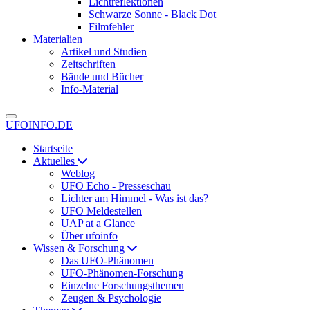
Lichtreflektionen
Schwarze Sonne - Black Dot
Filmfehler
Materialien
Artikel und Studien
Zeitschriften
Bände und Bücher
Info-Material
UFOINFO.DE
Startseite
Aktuelles
Weblog
UFO Echo - Presseschau
Lichter am Himmel - Was ist das?
UFO Meldestellen
UAP at a Glance
Über ufoinfo
Wissen & Forschung
Das UFO-Phänomen
UFO-Phänomen-Forschung
Einzelne Forschungsthemen
Zeugen & Psychologie