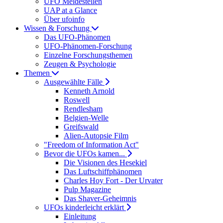
UFO Meldestellen
UAP at a Glance
Über ufoinfo
Wissen & Forschung
Das UFO-Phänomen
UFO-Phänomen-Forschung
Einzelne Forschungsthemen
Zeugen & Psychologie
Themen
Ausgewählte Fälle
Kenneth Arnold
Roswell
Rendlesham
Belgien-Welle
Greifswald
Alien-Autopsie Film
"Freedom of Information Act"
Bevor die UFOs kamen...
Die Visionen des Hesekiel
Das Luftschiffphänomen
Charles Hoy Fort - Der Urvater
Pulp Magazine
Das Shaver-Geheimnis
UFOs kinderleicht erklärt
Einleitung