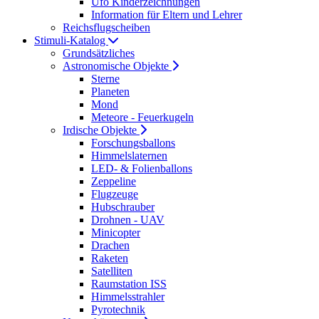
Ufo Kinderzeichnungen
Information für Eltern und Lehrer
Reichsflugscheiben
Stimuli-Katalog
Grundsätzliches
Astronomische Objekte
Sterne
Planeten
Mond
Meteore - Feuerkugeln
Irdische Objekte
Forschungsballons
Himmelslaternen
LED- & Folienballons
Zeppeline
Flugzeuge
Hubschrauber
Drohnen - UAV
Minicopter
Drachen
Raketen
Satelliten
Raumstation ISS
Himmelsstrahler
Pyrotechnik