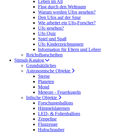
Leben im All
Flug durch den Weltraum
Warum werden Ufos gesehen?
Den Ufos auf der Spur
Wie arbeitet ein Ufo-Forscher?
Ufo gesehen?
Ufo Quiz
Spiel und Spaß
Ufo Kinderzeichnungen
Information für Eltern und Lehrer
Reichsflugscheiben
Stimuli-Katalog
Grundsätzliches
Astronomische Objekte
Sterne
Planeten
Mond
Meteore - Feuerkugeln
Irdische Objekte
Forschungsballons
Himmelslaternen
LED- & Folienballons
Zeppeline
Flugzeuge
Hubschrauber