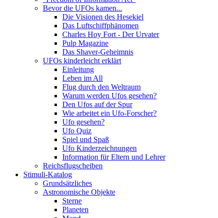
Bevor die UFOs kamen...
Die Visionen des Hesekiel
Das Luftschiffphänomen
Charles Hoy Fort - Der Urvater
Pulp Magazine
Das Shaver-Geheimnis
UFOs kinderleicht erklärt
Einleitung
Leben im All
Flug durch den Weltraum
Warum werden Ufos gesehen?
Den Ufos auf der Spur
Wie arbeitet ein Ufo-Forscher?
Ufo gesehen?
Ufo Quiz
Spiel und Spaß
Ufo Kinderzeichnungen
Information für Eltern und Lehrer
Reichsflugscheiben
Stimuli-Katalog
Grundsätzliches
Astronomische Objekte
Sterne
Planeten