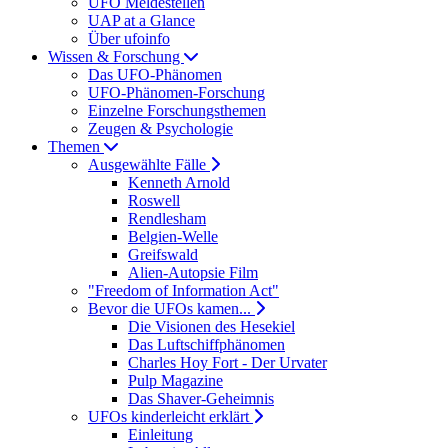
UFO Meldestellen
UAP at a Glance
Über ufoinfo
Wissen & Forschung
Das UFO-Phänomen
UFO-Phänomen-Forschung
Einzelne Forschungsthemen
Zeugen & Psychologie
Themen
Ausgewählte Fälle
Kenneth Arnold
Roswell
Rendlesham
Belgien-Welle
Greifswald
Alien-Autopsie Film
"Freedom of Information Act"
Bevor die UFOs kamen...
Die Visionen des Hesekiel
Das Luftschiffphänomen
Charles Hoy Fort - Der Urvater
Pulp Magazine
Das Shaver-Geheimnis
UFOs kinderleicht erklärt
Einleitung