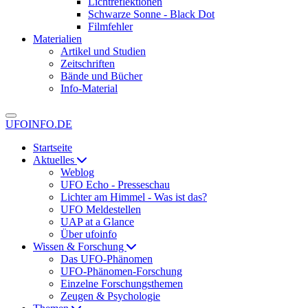
Lichtreflektionen
Schwarze Sonne - Black Dot
Filmfehler
Materialien
Artikel und Studien
Zeitschriften
Bände und Bücher
Info-Material
UFOINFO.DE
Startseite
Aktuelles
Weblog
UFO Echo - Presseschau
Lichter am Himmel - Was ist das?
UFO Meldestellen
UAP at a Glance
Über ufoinfo
Wissen & Forschung
Das UFO-Phänomen
UFO-Phänomen-Forschung
Einzelne Forschungsthemen
Zeugen & Psychologie