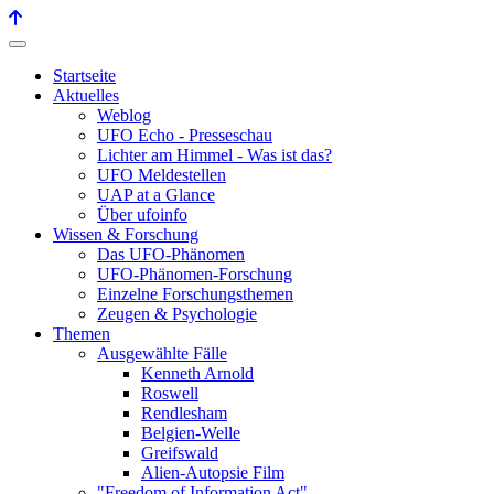
Startseite
Aktuelles
Weblog
UFO Echo - Presseschau
Lichter am Himmel - Was ist das?
UFO Meldestellen
UAP at a Glance
Über ufoinfo
Wissen & Forschung
Das UFO-Phänomen
UFO-Phänomen-Forschung
Einzelne Forschungsthemen
Zeugen & Psychologie
Themen
Ausgewählte Fälle
Kenneth Arnold
Roswell
Rendlesham
Belgien-Welle
Greifswald
Alien-Autopsie Film
"Freedom of Information Act"