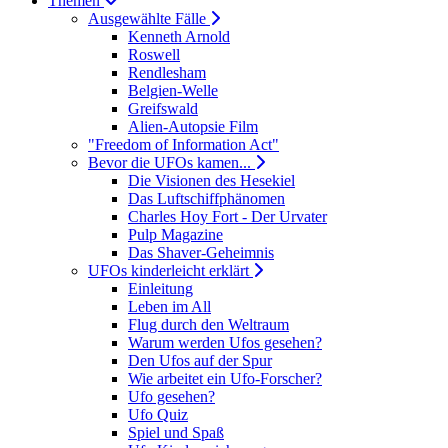
Themen
Ausgewählte Fälle
Kenneth Arnold
Roswell
Rendlesham
Belgien-Welle
Greifswald
Alien-Autopsie Film
"Freedom of Information Act"
Bevor die UFOs kamen...
Die Visionen des Hesekiel
Das Luftschiffphänomen
Charles Hoy Fort - Der Urvater
Pulp Magazine
Das Shaver-Geheimnis
UFOs kinderleicht erklärt
Einleitung
Leben im All
Flug durch den Weltraum
Warum werden Ufos gesehen?
Den Ufos auf der Spur
Wie arbeitet ein Ufo-Forscher?
Ufo gesehen?
Ufo Quiz
Spiel und Spaß