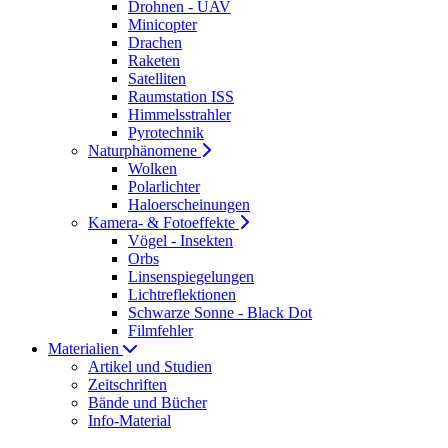
Drohnen - UAV
Minicopter
Drachen
Raketen
Satelliten
Raumstation ISS
Himmelsstrahler
Pyrotechnik
Naturphänomene
Wolken
Polarlichter
Haloerscheinungen
Kamera- & Fotoeffekte
Vögel - Insekten
Orbs
Linsenspiegelungen
Lichtreflektionen
Schwarze Sonne - Black Dot
Filmfehler
Materialien
Artikel und Studien
Zeitschriften
Bände und Bücher
Info-Material