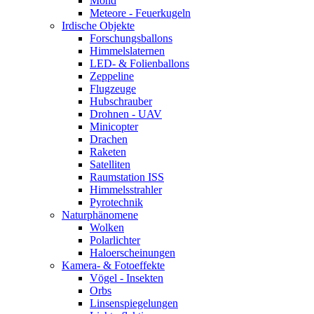
Mond
Meteore - Feuerkugeln
Irdische Objekte
Forschungsballons
Himmelslaternen
LED- & Folienballons
Zeppeline
Flugzeuge
Hubschrauber
Drohnen - UAV
Minicopter
Drachen
Raketen
Satelliten
Raumstation ISS
Himmelsstrahler
Pyrotechnik
Naturphänomene
Wolken
Polarlichter
Haloerscheinungen
Kamera- & Fotoeffekte
Vögel - Insekten
Orbs
Linsenspiegelungen