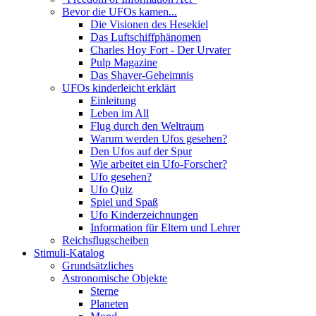
Bevor die UFOs kamen...
Die Visionen des Hesekiel
Das Luftschiffphänomen
Charles Hoy Fort - Der Urvater
Pulp Magazine
Das Shaver-Geheimnis
UFOs kinderleicht erklärt
Einleitung
Leben im All
Flug durch den Weltraum
Warum werden Ufos gesehen?
Den Ufos auf der Spur
Wie arbeitet ein Ufo-Forscher?
Ufo gesehen?
Ufo Quiz
Spiel und Spaß
Ufo Kinderzeichnungen
Information für Eltern und Lehrer
Reichsflugscheiben
Stimuli-Katalog
Grundsätzliches
Astronomische Objekte
Sterne
Planeten