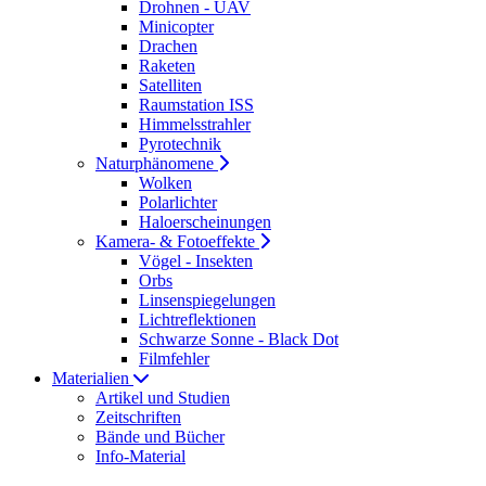
Drohnen - UAV
Minicopter
Drachen
Raketen
Satelliten
Raumstation ISS
Himmelsstrahler
Pyrotechnik
Naturphänomene
Wolken
Polarlichter
Haloerscheinungen
Kamera- & Fotoeffekte
Vögel - Insekten
Orbs
Linsenspiegelungen
Lichtreflektionen
Schwarze Sonne - Black Dot
Filmfehler
Materialien
Artikel und Studien
Zeitschriften
Bände und Bücher
Info-Material