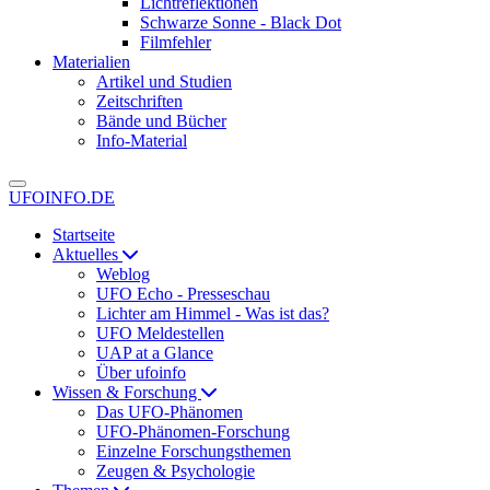
Lichtreflektionen
Schwarze Sonne - Black Dot
Filmfehler
Materialien
Artikel und Studien
Zeitschriften
Bände und Bücher
Info-Material
UFOINFO.DE
Startseite
Aktuelles
Weblog
UFO Echo - Presseschau
Lichter am Himmel - Was ist das?
UFO Meldestellen
UAP at a Glance
Über ufoinfo
Wissen & Forschung
Das UFO-Phänomen
UFO-Phänomen-Forschung
Einzelne Forschungsthemen
Zeugen & Psychologie