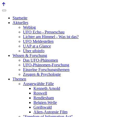
Startseite
Aktuelles
Weblog
UFO Echo - Presseschau
Lichter am Himmel - Was ist das?
UFO Meldestellen
UAP at a Glance
Über ufoinfo
Wissen & Forschung
Das UFO-Phänomen
UFO-Phänomen-Forschung
Einzelne Forschungsthemen
Zeugen & Psychologie
Themen
Ausgewählte Fälle
Kenneth Arnold
Roswell
Rendlesham
Belgien-Welle
Greifswald
Alien-Autopsie Film
"Freedom of Information Act"