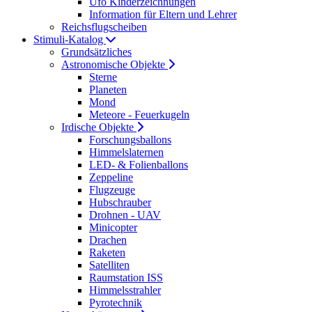
Ufo Kinderzeichnungen
Information für Eltern und Lehrer
Reichsflugscheiben
Stimuli-Katalog
Grundsätzliches
Astronomische Objekte
Sterne
Planeten
Mond
Meteore - Feuerkugeln
Irdische Objekte
Forschungsballons
Himmelslaternen
LED- & Folienballons
Zeppeline
Flugzeuge
Hubschrauber
Drohnen - UAV
Minicopter
Drachen
Raketen
Satelliten
Raumstation ISS
Himmelsstrahler
Pyrotechnik