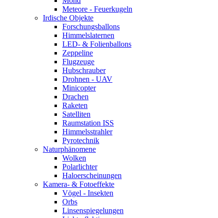
Mond
Meteore - Feuerkugeln
Irdische Objekte
Forschungsballons
Himmelslaternen
LED- & Folienballons
Zeppeline
Flugzeuge
Hubschrauber
Drohnen - UAV
Minicopter
Drachen
Raketen
Satelliten
Raumstation ISS
Himmelsstrahler
Pyrotechnik
Naturphänomene
Wolken
Polarlichter
Haloerscheinungen
Kamera- & Fotoeffekte
Vögel - Insekten
Orbs
Linsenspiegelungen