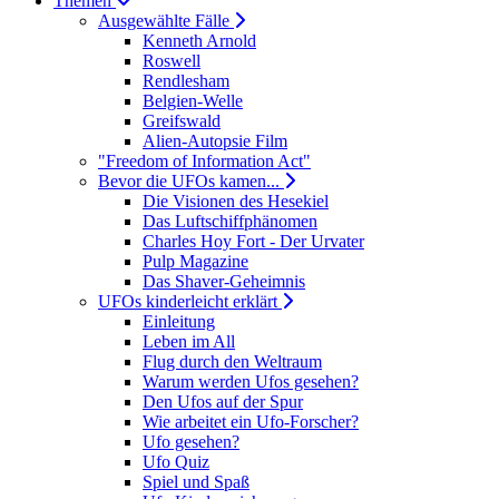
Themen
Ausgewählte Fälle
Kenneth Arnold
Roswell
Rendlesham
Belgien-Welle
Greifswald
Alien-Autopsie Film
"Freedom of Information Act"
Bevor die UFOs kamen...
Die Visionen des Hesekiel
Das Luftschiffphänomen
Charles Hoy Fort - Der Urvater
Pulp Magazine
Das Shaver-Geheimnis
UFOs kinderleicht erklärt
Einleitung
Leben im All
Flug durch den Weltraum
Warum werden Ufos gesehen?
Den Ufos auf der Spur
Wie arbeitet ein Ufo-Forscher?
Ufo gesehen?
Ufo Quiz
Spiel und Spaß