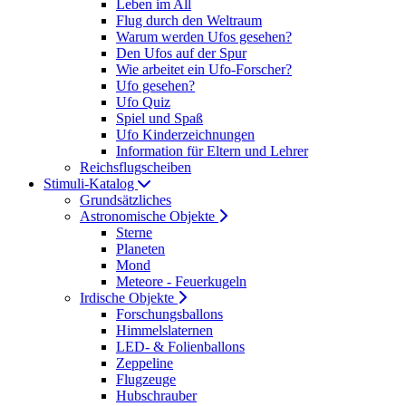
Leben im All
Flug durch den Weltraum
Warum werden Ufos gesehen?
Den Ufos auf der Spur
Wie arbeitet ein Ufo-Forscher?
Ufo gesehen?
Ufo Quiz
Spiel und Spaß
Ufo Kinderzeichnungen
Information für Eltern und Lehrer
Reichsflugscheiben
Stimuli-Katalog
Grundsätzliches
Astronomische Objekte
Sterne
Planeten
Mond
Meteore - Feuerkugeln
Irdische Objekte
Forschungsballons
Himmelslaternen
LED- & Folienballons
Zeppeline
Flugzeuge
Hubschrauber