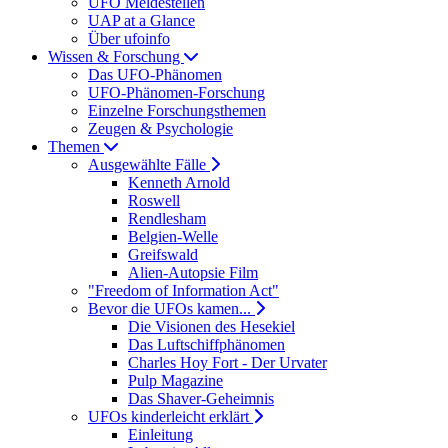
UFO Meldestellen
UAP at a Glance
Über ufoinfo
Wissen & Forschung
Das UFO-Phänomen
UFO-Phänomen-Forschung
Einzelne Forschungsthemen
Zeugen & Psychologie
Themen
Ausgewählte Fälle
Kenneth Arnold
Roswell
Rendlesham
Belgien-Welle
Greifswald
Alien-Autopsie Film
"Freedom of Information Act"
Bevor die UFOs kamen...
Die Visionen des Hesekiel
Das Luftschiffphänomen
Charles Hoy Fort - Der Urvater
Pulp Magazine
Das Shaver-Geheimnis
UFOs kinderleicht erklärt
Einleitung