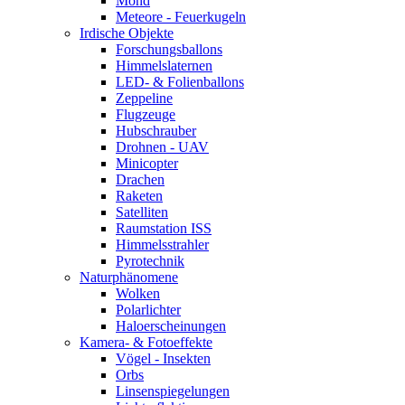
Mond
Meteore - Feuerkugeln
Irdische Objekte
Forschungsballons
Himmelslaternen
LED- & Folienballons
Zeppeline
Flugzeuge
Hubschrauber
Drohnen - UAV
Minicopter
Drachen
Raketen
Satelliten
Raumstation ISS
Himmelsstrahler
Pyrotechnik
Naturphänomene
Wolken
Polarlichter
Haloerscheinungen
Kamera- & Fotoeffekte
Vögel - Insekten
Orbs
Linsenspiegelungen