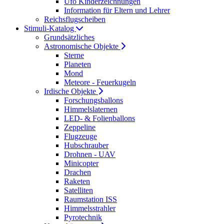
Ufo Kinderzeichnungen
Information für Eltern und Lehrer
Reichsflugscheiben
Stimuli-Katalog
Grundsätzliches
Astronomische Objekte
Sterne
Planeten
Mond
Meteore - Feuerkugeln
Irdische Objekte
Forschungsballons
Himmelslaternen
LED- & Folienballons
Zeppeline
Flugzeuge
Hubschrauber
Drohnen - UAV
Minicopter
Drachen
Raketen
Satelliten
Raumstation ISS
Himmelsstrahler
Pyrotechnik