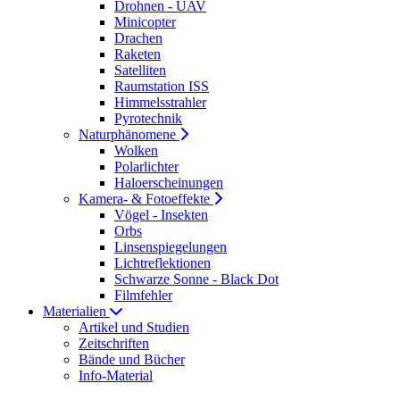
Drohnen - UAV
Minicopter
Drachen
Raketen
Satelliten
Raumstation ISS
Himmelsstrahler
Pyrotechnik
Naturphänomene
Wolken
Polarlichter
Haloerscheinungen
Kamera- & Fotoeffekte
Vögel - Insekten
Orbs
Linsenspiegelungen
Lichtreflektionen
Schwarze Sonne - Black Dot
Filmfehler
Materialien
Artikel und Studien
Zeitschriften
Bände und Bücher
Info-Material