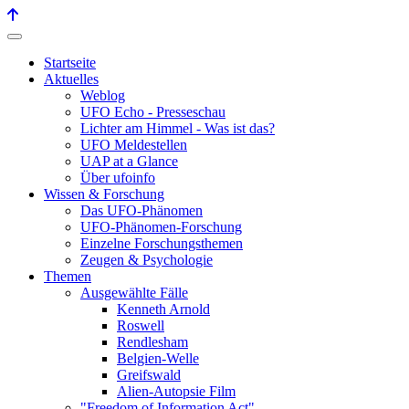
Startseite
Aktuelles
Weblog
UFO Echo - Presseschau
Lichter am Himmel - Was ist das?
UFO Meldestellen
UAP at a Glance
Über ufoinfo
Wissen & Forschung
Das UFO-Phänomen
UFO-Phänomen-Forschung
Einzelne Forschungsthemen
Zeugen & Psychologie
Themen
Ausgewählte Fälle
Kenneth Arnold
Roswell
Rendlesham
Belgien-Welle
Greifswald
Alien-Autopsie Film
"Freedom of Information Act"