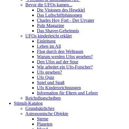
Bevor die UFOs kamen...
Die Visionen des Hesekiel
Das Luftschiffphänomen
Charles Hoy Fort - Der Urvater
Pulp Magazine
Das Shaver-Geheimnis
UFOs kinderleicht erklärt
Einleitung
Leben im All
Flug durch den Weltraum
Warum werden Ufos gesehen?
Den Ufos auf der Spur
Wie arbeitet ein Ufo-Forscher?
Ufo gesehen?
Ufo Quiz
Spiel und Spaß
Ufo Kinderzeichnungen
Information für Eltern und Lehrer
Reichsflugscheiben
Stimuli-Katalog
Grundsätzliches
Astronomische Objekte
Sterne
Planeten