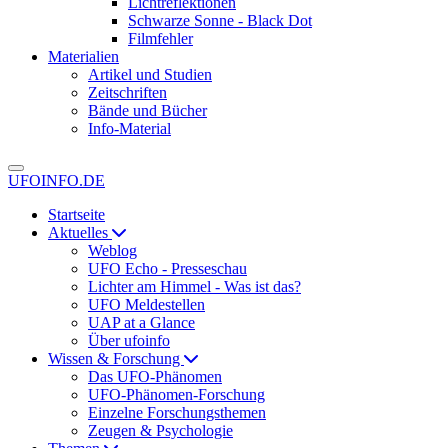
Lichtreflektionen
Schwarze Sonne - Black Dot
Filmfehler
Materialien
Artikel und Studien
Zeitschriften
Bände und Bücher
Info-Material
UFOINFO.DE
Startseite
Aktuelles
Weblog
UFO Echo - Presseschau
Lichter am Himmel - Was ist das?
UFO Meldestellen
UAP at a Glance
Über ufoinfo
Wissen & Forschung
Das UFO-Phänomen
UFO-Phänomen-Forschung
Einzelne Forschungsthemen
Zeugen & Psychologie