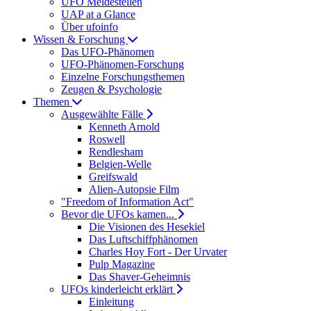
UFO Meldestellen
UAP at a Glance
Über ufoinfo
Wissen & Forschung
Das UFO-Phänomen
UFO-Phänomen-Forschung
Einzelne Forschungsthemen
Zeugen & Psychologie
Themen
Ausgewählte Fälle
Kenneth Arnold
Roswell
Rendlesham
Belgien-Welle
Greifswald
Alien-Autopsie Film
"Freedom of Information Act"
Bevor die UFOs kamen...
Die Visionen des Hesekiel
Das Luftschiffphänomen
Charles Hoy Fort - Der Urvater
Pulp Magazine
Das Shaver-Geheimnis
UFOs kinderleicht erklärt
Einleitung