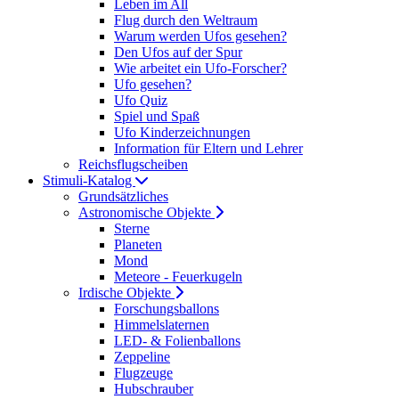
Leben im All
Flug durch den Weltraum
Warum werden Ufos gesehen?
Den Ufos auf der Spur
Wie arbeitet ein Ufo-Forscher?
Ufo gesehen?
Ufo Quiz
Spiel und Spaß
Ufo Kinderzeichnungen
Information für Eltern und Lehrer
Reichsflugscheiben
Stimuli-Katalog
Grundsätzliches
Astronomische Objekte
Sterne
Planeten
Mond
Meteore - Feuerkugeln
Irdische Objekte
Forschungsballons
Himmelslaternen
LED- & Folienballons
Zeppeline
Flugzeuge
Hubschrauber