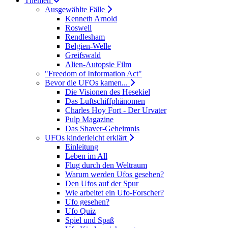
Themen
Ausgewählte Fälle
Kenneth Arnold
Roswell
Rendlesham
Belgien-Welle
Greifswald
Alien-Autopsie Film
"Freedom of Information Act"
Bevor die UFOs kamen...
Die Visionen des Hesekiel
Das Luftschiffphänomen
Charles Hoy Fort - Der Urvater
Pulp Magazine
Das Shaver-Geheimnis
UFOs kinderleicht erklärt
Einleitung
Leben im All
Flug durch den Weltraum
Warum werden Ufos gesehen?
Den Ufos auf der Spur
Wie arbeitet ein Ufo-Forscher?
Ufo gesehen?
Ufo Quiz
Spiel und Spaß