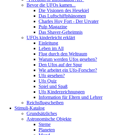
Bevor die UFOs kamen...
Die Visionen des Hesekiel
Das Luftschiffphänomen
Charles Hoy Fort - Der Urvater
Pulp Magazine
Das Shaver-Geheimnis
UFOs kinderleicht erklärt
Einleitung
Leben im All
Flug durch den Weltraum
Warum werden Ufos gesehen?
Den Ufos auf der Spur
Wie arbeitet ein Ufo-Forscher?
Ufo gesehen?
Ufo Quiz
Spiel und Spaß
Ufo Kinderzeichnungen
Information für Eltern und Lehrer
Reichsflugscheiben
Stimuli-Katalog
Grundsätzliches
Astronomische Objekte
Sterne
Planeten