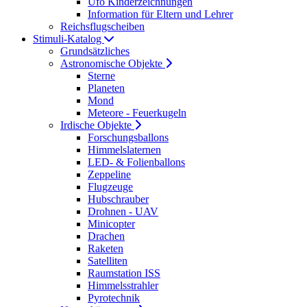
Ufo Kinderzeichnungen
Information für Eltern und Lehrer
Reichsflugscheiben
Stimuli-Katalog
Grundsätzliches
Astronomische Objekte
Sterne
Planeten
Mond
Meteore - Feuerkugeln
Irdische Objekte
Forschungsballons
Himmelslaternen
LED- & Folienballons
Zeppeline
Flugzeuge
Hubschrauber
Drohnen - UAV
Minicopter
Drachen
Raketen
Satelliten
Raumstation ISS
Himmelsstrahler
Pyrotechnik