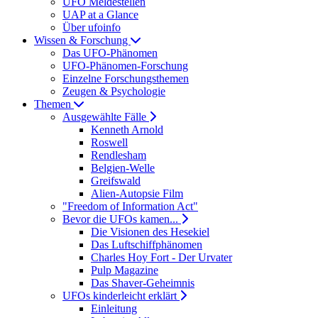
UFO Meldestellen
UAP at a Glance
Über ufoinfo
Wissen & Forschung
Das UFO-Phänomen
UFO-Phänomen-Forschung
Einzelne Forschungsthemen
Zeugen & Psychologie
Themen
Ausgewählte Fälle
Kenneth Arnold
Roswell
Rendlesham
Belgien-Welle
Greifswald
Alien-Autopsie Film
"Freedom of Information Act"
Bevor die UFOs kamen...
Die Visionen des Hesekiel
Das Luftschiffphänomen
Charles Hoy Fort - Der Urvater
Pulp Magazine
Das Shaver-Geheimnis
UFOs kinderleicht erklärt
Einleitung