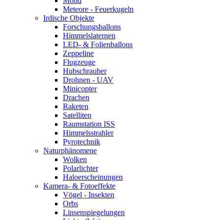
Mond
Meteore - Feuerkugeln
Irdische Objekte
Forschungsballons
Himmelslaternen
LED- & Folienballons
Zeppeline
Flugzeuge
Hubschrauber
Drohnen - UAV
Minicopter
Drachen
Raketen
Satelliten
Raumstation ISS
Himmelsstrahler
Pyrotechnik
Naturphänomene
Wolken
Polarlichter
Haloerscheinungen
Kamera- & Fotoeffekte
Vögel - Insekten
Orbs
Linsenspiegelungen