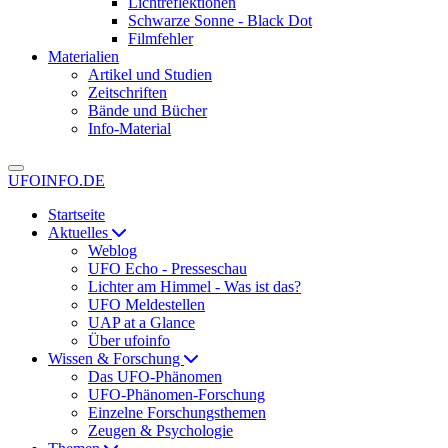
Lichtreflektionen
Schwarze Sonne - Black Dot
Filmfehler
Materialien
Artikel und Studien
Zeitschriften
Bände und Bücher
Info-Material
UFOINFO.DE
Startseite
Aktuelles
Weblog
UFO Echo - Presseschau
Lichter am Himmel - Was ist das?
UFO Meldestellen
UAP at a Glance
Über ufoinfo
Wissen & Forschung
Das UFO-Phänomen
UFO-Phänomen-Forschung
Einzelne Forschungsthemen
Zeugen & Psychologie