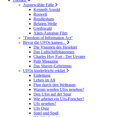
Themen
Ausgewählte Fälle
Kenneth Arnold
Roswell
Rendlesham
Belgien-Welle
Greifswald
Alien-Autopsie Film
"Freedom of Information Act"
Bevor die UFOs kamen...
Die Visionen des Hesekiel
Das Luftschiffphänomen
Charles Hoy Fort - Der Urvater
Pulp Magazine
Das Shaver-Geheimnis
UFOs kinderleicht erklärt
Einleitung
Leben im All
Flug durch den Weltraum
Warum werden Ufos gesehen?
Den Ufos auf der Spur
Wie arbeitet ein Ufo-Forscher?
Ufo gesehen?
Ufo Quiz
Spiel und Spaß