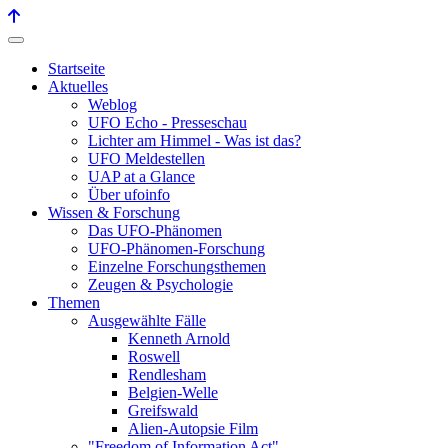
Startseite
Aktuelles
Weblog
UFO Echo - Presseschau
Lichter am Himmel - Was ist das?
UFO Meldestellen
UAP at a Glance
Über ufoinfo
Wissen & Forschung
Das UFO-Phänomen
UFO-Phänomen-Forschung
Einzelne Forschungsthemen
Zeugen & Psychologie
Themen
Ausgewählte Fälle
Kenneth Arnold
Roswell
Rendlesham
Belgien-Welle
Greifswald
Alien-Autopsie Film
"Freedom of Information Act"